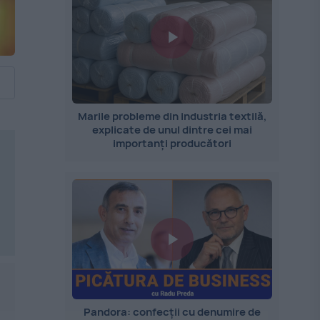
Marile probleme din industria textilă,
explicate de unul dintre cei mai
importanți producători
Pandora: confecții cu denumire de