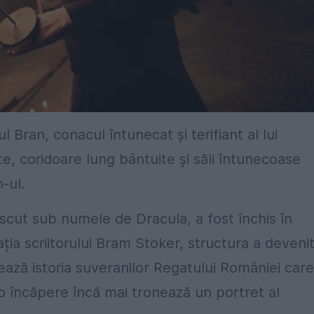
l Bran, conacul întunecat și terifiant al lui
e, coridoare lung bântuite și săli întunecoase
-ul.
cut sub numele de Dracula, a fost închis în
ația scriitorului Bram Stoker, structura a deveni
rează istoria suveranilor Regatului României care
r-o încăpere încă mai tronează un portret al