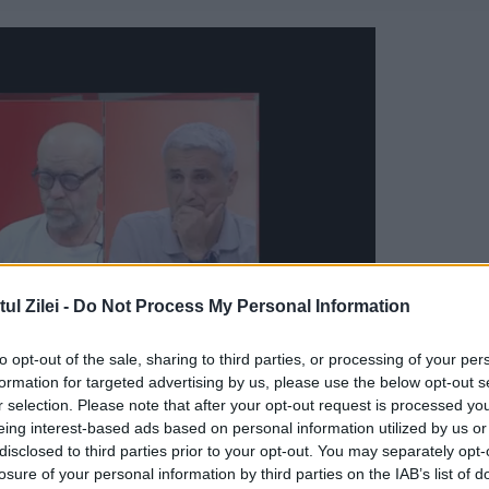
l Zilei -
Do Not Process My Personal Information
to opt-out of the sale, sharing to third parties, or processing of your per
formation for targeted advertising by us, please use the below opt-out s
r selection. Please note that after your opt-out request is processed y
eing interest-based ads based on personal information utilized by us or
ivitate celtic pe nume Samhain („noiembrie” în
disclosed to third parties prior to your opt-out. You may separately opt-
 şi trecerea în anotimpul rece, scrie
Ansa
.
losure of your personal information by third parties on the IAB’s list of