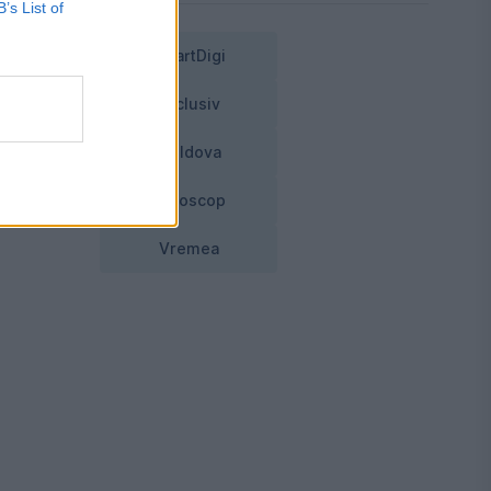
B’s List of
SmartDigi
Exclusiv
Moldova
Horoscop
Vremea