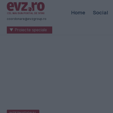
Știri
Home
Social
naționale
coordonare@evzgroup.ro
și
▼ Proiecte speciale
internaționale
|
România
-
Evenimentul
Zilei