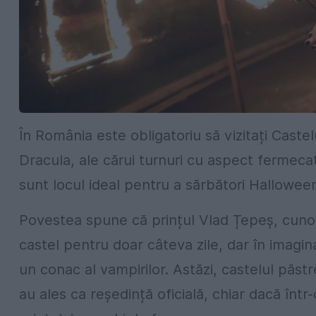
În România este obligatoriu să vizitați Castelu
Dracula, ale cărui turnuri cu aspect fermecat
sunt locul ideal pentru a sărbători Halloween
Povestea spune că prințul Vlad Țepeș, cunos
castel pentru doar câteva zile, dar în imagin
un conac al vampirilor. Astăzi, castelul păst
au ales ca reședință oficială, chiar dacă înt