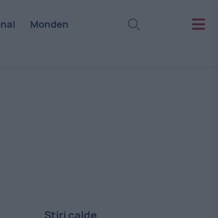
onal
Monden
Stiri calde