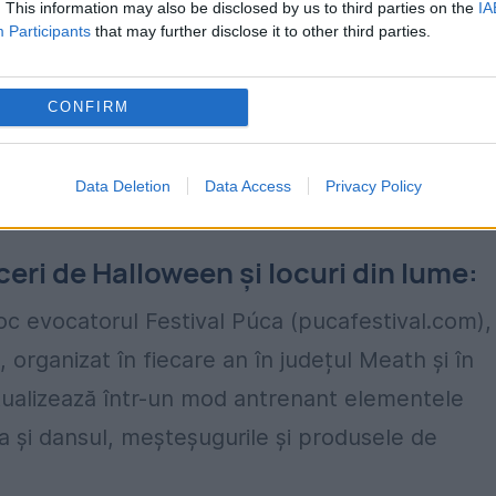
. This information may also be disclosed by us to third parties on the
IA
Participants
that may further disclose it to other third parties.
 alăturat celei creștine care aducea un omagiu
 a-i speria pe locuitori, care se deghizau pentru a
CONFIRM
 și deghizări spectaculoase care batjocoresc și
Data Deletion
Data Access
Privacy Policy
ul trick-or-treating (dulciuri, sau farse).
eri de Halloween și locuri din lume:
 loc evocatorul Festival Púca (pucafestival.com),
 organizat în fiecare an în județul Meath și în
ualizează într-un mod antrenant elementele
ica și dansul, meșteșugurile și produsele de