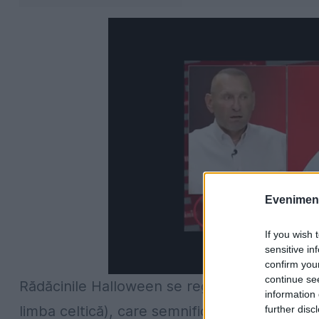
Evenimentu
If you wish 
sensitive in
confirm you
continue se
Rădăcinile Halloween se regăsesc într-o fest
information 
limba celtică), care semnifica sfârşitul verii
further disc