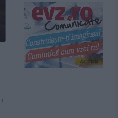
t
 l-