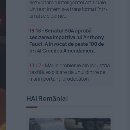
dezvoltare a inteligenței artificiale.
Un test intern s-a transformat într-
un atac ciberne...
18:18
-
Senatul SUA aprobă
sesizarea împotriva lui Anthony
Fauci. A invocat de peste 100 de
ori Al Cincilea Amendament
18:07
-
Marile probleme din industria
textilă, explicate de unul dintre cei
mai importanți producători
HAI România!