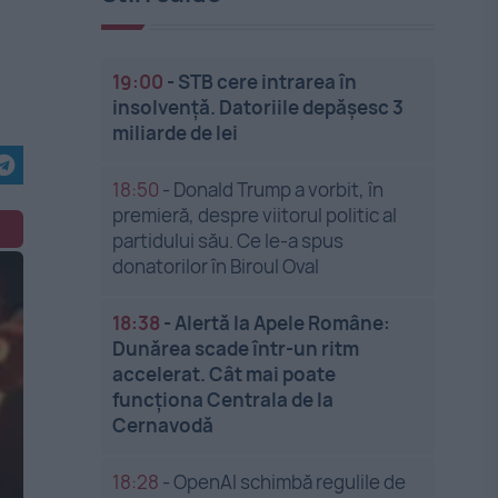
19:00
-
STB cere intrarea în
insolvență. Datoriile depășesc 3
miliarde de lei
18:50
-
Donald Trump a vorbit, în
premieră, despre viitorul politic al
partidului său. Ce le-a spus
donatorilor în Biroul Oval
18:38
-
Alertă la Apele Române:
Dunărea scade într-un ritm
accelerat. Cât mai poate
funcționa Centrala de la
Cernavodă
18:28
-
OpenAI schimbă regulile de