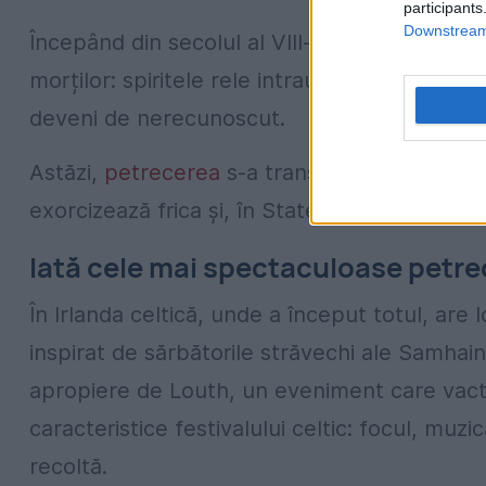
participants
Downstream 
Începând din secolul al VIII-lea, tradiția s-a
morților: spiritele rele intrau în sate pentru
deveni de nerecunoscut.
Astăzi,
petrecerea
s-a transformat în parade
exorcizează frica și, în Statele Unite, în ritual
Iată cele mai spectaculoase petrec
În Irlanda celtică, unde a început totul, are
inspirat de sărbătorile străvechi ale Samhain,
apropiere de Louth, un eveniment care vact
caracteristice festivalului celtic: focul, muz
recoltă.