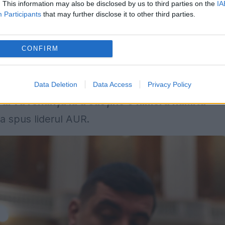
s-ar întâmpla cu Călin Georgescu
. This information may also be disclosed by us to third parties on the
IA
Participants
that may further disclose it to other third parties.
ă scenarii în care Călin Georgescu ar putea ocu
prim-ministru. Potrivit acestuia, o astfel de
CONFIRM
tectură politică.
SD, dacă formațiunea politică ar decide să renu
Data Deletion
Data Access
Privacy Policy
l va renunța la a susține o himeră numită
, a spus liderul AUR.