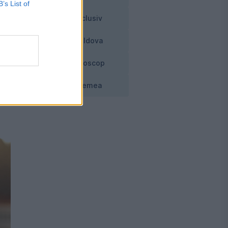
B’s List of
Exclusiv
pa
Moldova
Horoscop
nțe
Vremea