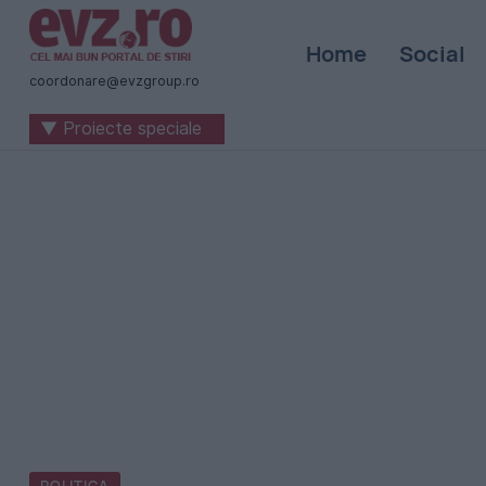
Știri
Home
Social
naționale
coordonare@evzgroup.ro
și
▼ Proiecte speciale
internaționale
|
România
-
Evenimentul
Zilei