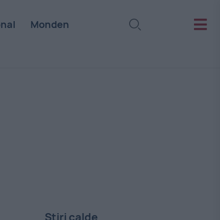
onal
Monden
Stiri calde