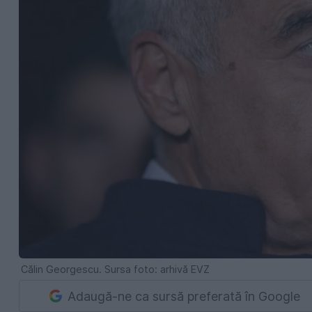
Călin Georgescu. Sursa foto: arhivă EVZ
Adaugă-ne ca sursă preferată în Google