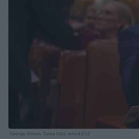
George Simion. Sursa foto: arhivă EVZ