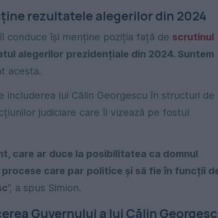
ține rezultatele alegerilor din 2024
îl conduce își menține poziția față de
scrutinul
atul alegerilor prezidențiale din 2024. Suntem
at acesta.
 includerea lui Călin Georgescu în structuri de
cțiunilor judiciare care îl vizează pe fostul
nt, care ar duce la posibilitatea ca domnul
procese care par politice și să fie în funcții d
sc
”, a spus Simion.
cerea Guvernului a lui Călin Georges