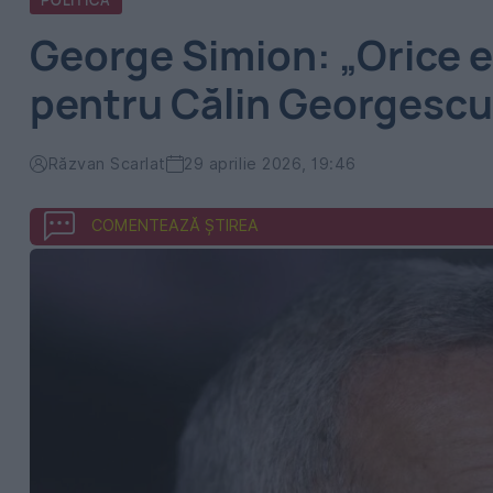
POLITICA
George Simion: „Orice es
pentru Călin Georgescu 
Răzvan Scarlat
29 aprilie 2026, 19:46
COMENTEAZĂ ȘTIREA