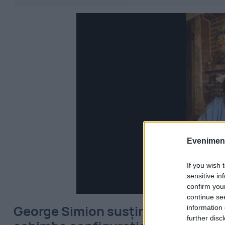
Evenimentu
If you wish 
sensitive in
confirm you
continue se
George Simion susține că o nouă 
information 
further disc