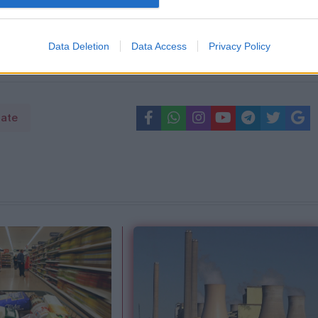
adare și filtre de poliție. Statele UE vor decid
Data Deletion
Data Access
Privacy Policy
tate