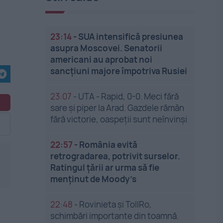
23:14
-
SUA intensifică presiunea
asupra Moscovei. Senatorii
americani au aprobat noi
sancțiuni majore împotriva Rusiei
23:07
-
UTA - Rapid, 0-0. Meci fără
sare și piper la Arad. Gazdele rămân
fără victorie, oaspeții sunt neînvinși
22:57
-
România evită
retrogradarea, potrivit surselor.
Ratingul țării ar urma să fie
menținut de Moody’s
22:48
-
Rovinieta și TollRo,
schimbări importante din toamnă.