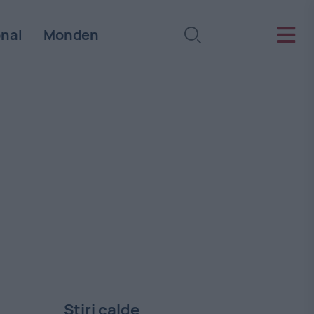
onal
Monden
Stiri calde