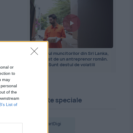
Importul muncitorilor din Sri Lanka,
explicat de un antreprenor român.
Sunt destul de volatili
sonal or
ection to
ou may
 personal
out of the
Proiecte speciale
 downstream
B’s List of
SmartDigi