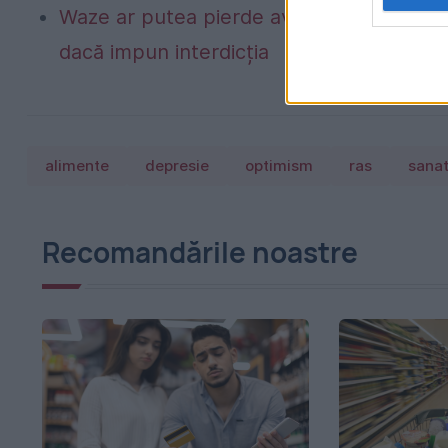
Waze ar putea pierde avertizările despre r
dacă impun interdicția
alimente
depresie
optimism
ras
sana
Recomandările noastre