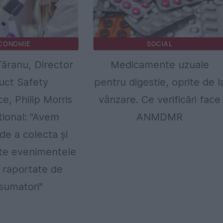
CONOMIE
SOCIAL
ăranu, Director
Medicamente uzuale
uct Safety
pentru digestie, oprite de l
ce, Philip Morris
vânzare. Ce verificări face
tional: "Avem
ANMDMR
 de a colecta și
ate evenimentele
 raportate de
sumatori"