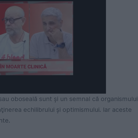
Următorul videoclip în 4
Anulează
sau oboseală sunt şi un semnal că organismului 
inerea echilibrului şi optimismului. Iar aceste
nte.