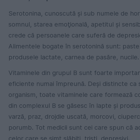
Serotonina, cunoscută şi sub numele de horm
somnul, starea emoţională, apetitul şi sensib
crede că persoanele care suferă de depresie
Alimentele bogate în serotonină sunt: pastele
produsele lactate, carnea de pasăre, nucile.
Vitaminele din grupul B sunt foarte importan
eficiente numai împreună. Deşi distincte ca st
organism, toate vitaminele care formează com
din complexul B se găsesc în lapte şi produ
varză, praz, drojdie uscată, morcovi, ciuperc
porumb. Tot medicii sunt cei care spun că ac
celor care se simt slăbiţi, trişti, depresivi.