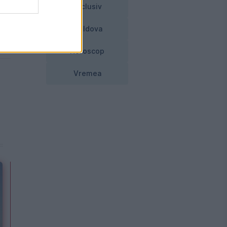
Exclusiv
e
Moldova
Horoscop
Vremea