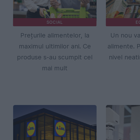
SOCIAL
E
Prețurile alimentelor, la
Un nou va
maximul ultimilor ani. Ce
alimente. P
produse s-au scumpit cel
nivel neat
mai mult