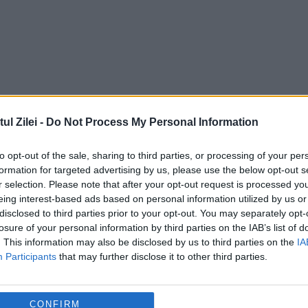
l Zilei -
Do Not Process My Personal Information
to opt-out of the sale, sharing to third parties, or processing of your per
formation for targeted advertising by us, please use the below opt-out s
r selection. Please note that after your opt-out request is processed y
eing interest-based ads based on personal information utilized by us or
disclosed to third parties prior to your opt-out. You may separately opt-
losure of your personal information by third parties on the IAB’s list of
. This information may also be disclosed by us to third parties on the
IA
ță pentru piața de energie electrică.
Participants
that may further disclose it to other third parties.
e orele 19:00 și 23:00 dacă apar deficite în
CONFIRM