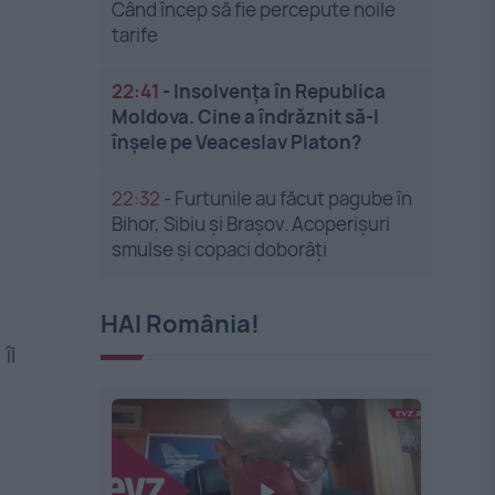
Când încep să fie percepute noile
tarife
22:41
-
Insolvenţa în Republica
Moldova. Cine a îndrăznit să-l
înşele pe Veaceslav Platon?
22:32
-
Furtunile au făcut pagube în
Bihor, Sibiu și Brașov. Acoperișuri
smulse și copaci doborâți
HAI România!
îi