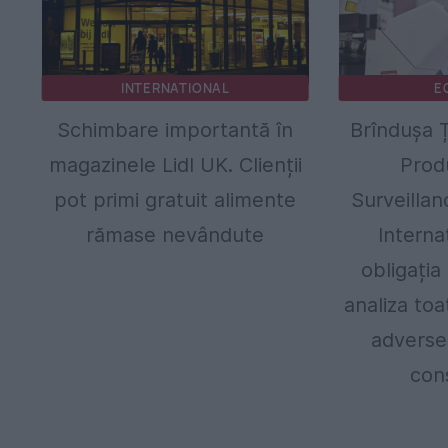
INTERNATIONAL
E
Schimbare importantă în
Brîndușa Ț
magazinele Lidl UK. Clienții
Prod
pot primi gratuit alimente
Surveillan
rămase nevândute
Interna
obligația
analiza to
adverse
con