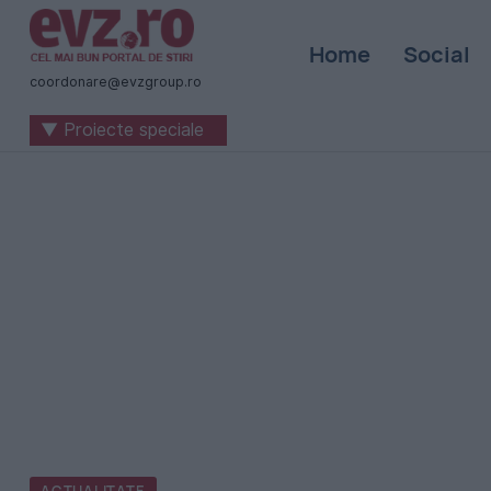
Știri
Home
Social
naționale
coordonare@evzgroup.ro
și
▼ Proiecte speciale
internaționale
|
România
-
Evenimentul
Zilei