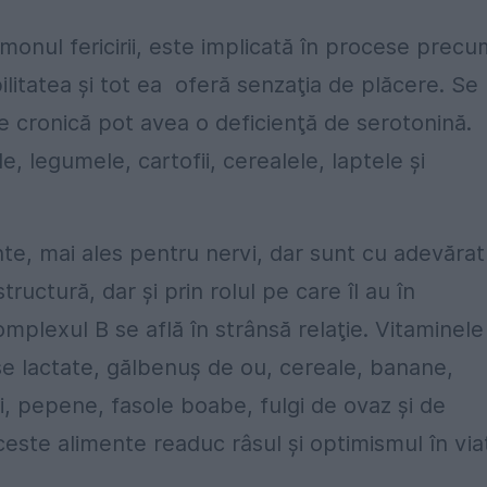
onul fericirii, este implicată în procese precu
ilitatea şi tot ea oferă senzaţia de plăcere. Se
 cronică pot avea o deficienţă de serotonină.
, legumele, cartofii, cerealele, laptele şi
te, mai ales pentru nervi, dar sunt cu adevărat
ructură, dar şi prin rolul pe care îl au în
plexul B se află în strânsă relaţie. Vitaminele
se lactate, gălbenuş de ou, cereale, banane,
i, pepene, fasole boabe, fulgi de ovaz şi de
este alimente readuc râsul şi optimismul în via