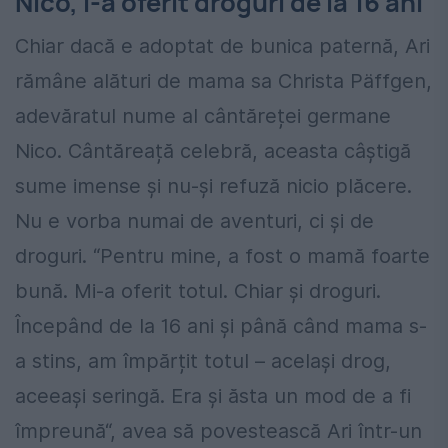
Nico, i-a oferit droguri de la 16 ani
Chiar dacă e adoptat de bunica paternă, Ari
rămâne alături de mama sa Christa Päffgen,
adevăratul nume al cântăreței germane
Nico. Cântăreață celebră, aceasta câștigă
sume imense și nu-și refuză nicio plăcere.
Nu e vorba numai de aventuri, ci și de
droguri. “Pentru mine, a fost o mamă foarte
bună. Mi-a oferit totul. Chiar și droguri.
Începând de la 16 ani și până când mama s-
a stins, am împărțit totul – același drog,
aceeași seringă. Era și ăsta un mod de a fi
împreună“, avea să povestească Ari într-un