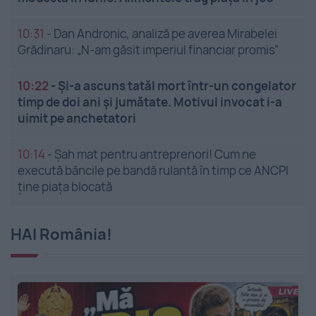
10:31
-
Dan Andronic, analiză pe averea Mirabelei
Grădinaru: „N-am găsit imperiul financiar promis”
10:22
-
Și-a ascuns tatăl mort într-un congelator
timp de doi ani și jumătate. Motivul invocat i-a
uimit pe anchetatori
10:14
-
Șah mat pentru antreprenori! Cum ne
execută băncile pe bandă rulantă în timp ce ANCPI
ține piața blocată
HAI România!