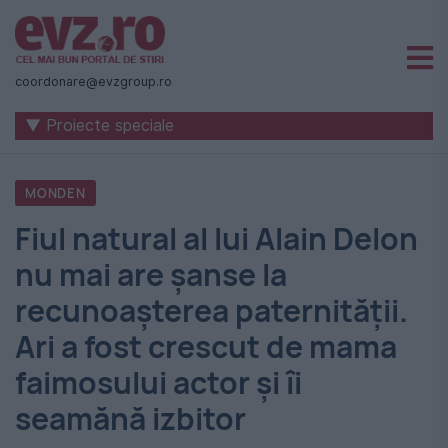
Știri
naționale
coordonare@evzgroup.ro
și
▼ Proiecte speciale
internaționale
|
MONDEN
România
Fiul natural al lui Alain Delon
-
nu mai are șanse la
Evenimentul
recunoașterea paternității.
Zilei
Ari a fost crescut de mama
faimosului actor și îi
seamănă izbitor