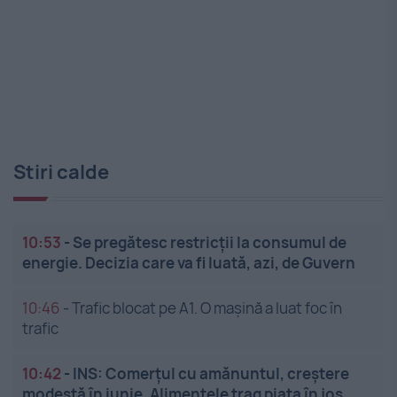
Stiri calde
10:53
-
Se pregătesc restricții la consumul de
energie. Decizia care va fi luată, azi, de Guvern
10:46
-
Trafic blocat pe A1. O mașină a luat foc în
trafic
10:42
-
INS: Comerțul cu amănuntul, creștere
modestă în iunie. Alimentele trag piața în jos