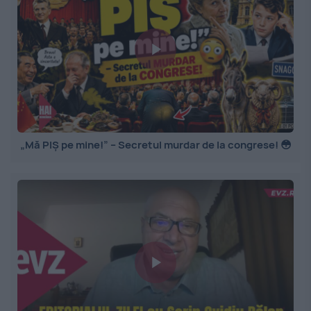
„Mă PIȘ pe mine!” – Secretul murdar de la congrese! 😳