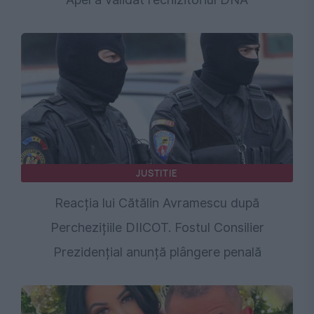
JUSTITIE
Reacția lui Cătălin Avramescu după
Perchezițiile DIICOT. Fostul Consilier
Prezidențial anunță plângere penală