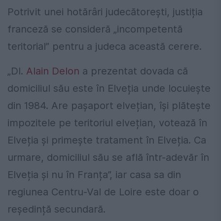
Potrivit unei hotărâri judecătorești, justiția
franceză se consideră „incompetentă
teritorial” pentru a judeca această cerere.
„Dl.
Alain Delon
a prezentat dovada că
domiciliul său este în Elveția unde locuiește
din 1984. Are pașaport elvețian, își plătește
impozitele pe teritoriul elvețian, votează în
Elveția și primește tratament în Elveția. Ca
urmare, domiciliul său se află într-adevăr în
Elveția și nu în Franța”, iar casa sa din
regiunea Centru-Val de Loire este doar o
reședință secundară.