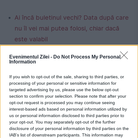
Ai încă buletinul vechi? Data după care
nu îl vei mai putea folosi, chiar dacă
este valabil
Populația nu va fi afectată de
Evenimentul Zilei -
Do Not Process My Personal
eventualele limitări de consum de
Information
energie. Cristian Bușoi: Nu se vor face
If you wish to opt-out of the sale, sharing to third parties, or
limitări de consum către consumatorii
processing of your personal or sensitive information for
targeted advertising by us, please use the below opt-out
casnici
section to confirm your selection. Please note that after your
opt-out request is processed you may continue seeing
interest-based ads based on personal information utilized by
us or personal information disclosed to third parties prior to
your opt-out. You may separately opt-out of the further
alain delon
paternitate
proces
disclosure of your personal information by third parties on the
IAB’s list of downstream participants. This information may