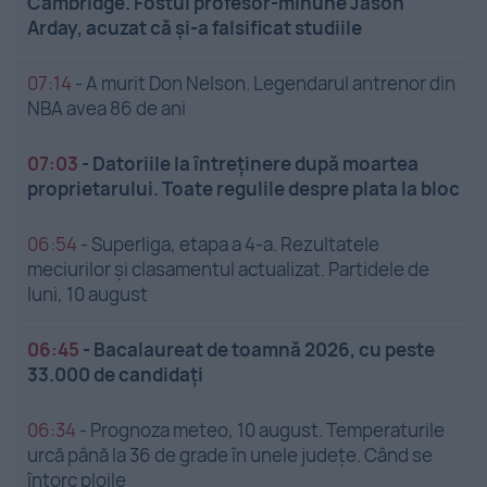
Cambridge. Fostul profesor-minune Jason
Arday, acuzat că și-a falsificat studiile
07:14
-
A murit Don Nelson. Legendarul antrenor din
NBA avea 86 de ani
07:03
-
Datoriile la întreținere după moartea
proprietarului. Toate regulile despre plata la bloc
06:54
-
Superliga, etapa a 4-a. Rezultatele
meciurilor și clasamentul actualizat. Partidele de
luni, 10 august
06:45
-
Bacalaureat de toamnă 2026, cu peste
33.000 de candidați
06:34
-
Prognoza meteo, 10 august. Temperaturile
urcă până la 36 de grade în unele județe. Când se
întorc ploile