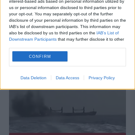
interest-based ads based on personal information utilized by
us or personal information disclosed to third parties prior to
your opt-out. You may separately opt-out of the further
POLITICA
disclosure of your personal information by third parties on the
IAB’s list of downstream participants. This information may
PSD cere activarea mecanismului european
also be disclosed by us to third parties on the
IAB’s List of
Downstream Participants
that may further disclose it to other
de urgență pentru energie și susține
third parties.
menținerea centralelor pe cărbune. Critici la
CONFIRM
adresa lui Bolojan
Data Deletion
Data Access
Privacy Policy