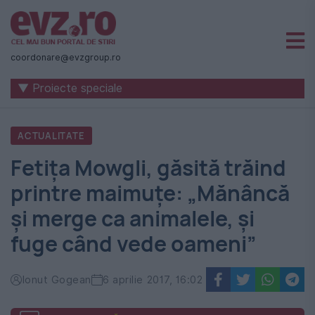
Știri
naționale
coordonare@evzgroup.ro
și
▼ Proiecte speciale
internaționale
|
ACTUALITATE
România
Fetița Mowgli, găsită trăind
-
printre maimuțe: „Mănâncă
Evenimentul
și merge ca animalele, și
Zilei
fuge când vede oameni”
Ionut Gogean
6 aprilie 2017, 16:02