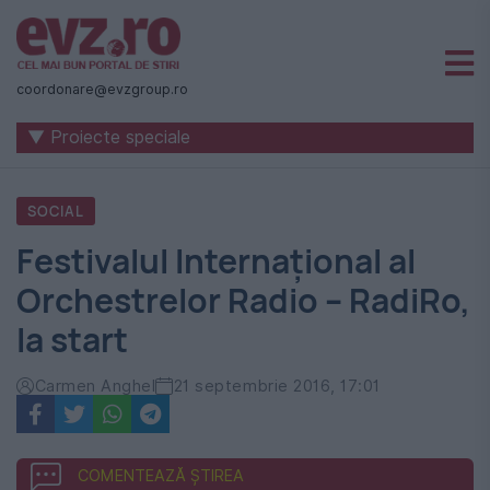
Știri
naționale
coordonare@evzgroup.ro
și
▼ Proiecte speciale
internaționale
|
SOCIAL
România
Festivalul Internaţional al
-
Orchestrelor Radio – RadiRo,
Evenimentul
la start
Zilei
Carmen Anghel
21 septembrie 2016, 17:01
COMENTEAZĂ ȘTIREA