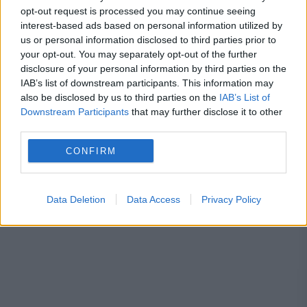
despre radare și filtre de poliție. Statele
opt-out request is processed you may continue seeing
interest-based ads based on personal information utilized by
UE vor decide dacă impun interdicția
us or personal information disclosed to third parties prior to
your opt-out. You may separately opt-out of the further
disclosure of your personal information by third parties on the
IAB’s list of downstream participants. This information may
also be disclosed by us to third parties on the
IAB’s List of
Downstream Participants
that may further disclose it to other
copii
Ovidiu Miculescu
radio
third parties.
CONFIRM
Data Deletion
Data Access
Privacy Policy