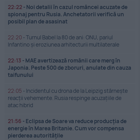
22:22
-
Noi detalii în cazul româncei acuzate de
spionaj pentru Rusia. Anchetatorii verifică un
posibil plan de asasinat
22:20
-
Turnul Babel la 80 de ani: ONU, pariul
Infantino și eroziunea arhitecturii multilaterale
22:13
-
MAE avertizează românii care merg în
Japonia. Peste 500 de zboruri, anulate din cauza
taifunului
22:05
-
Incidentul cu drona de la Leipzig stârnește
reacții vehemente. Rusia respinge acuzațiile de
atac hibrid
21:56
-
Eclipsa de Soare va reduce producția de
energie în Marea Britanie. Cum vor compensa
pierderea autoritățile