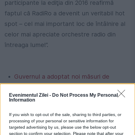
participante la ediţia din 2016 reafirmă
faptul că RadiRo a devenit un veritabil hot
spot – cel mai important loc de întâlnire al
celor mai apreciate orchestre radio din
întreaga lume!”.
Guvernul a adoptat noi măsuri de
siguranță pentru piața de energie
Evenimentul Zilei -
Do Not Process My Personal
electrică. Transelectrica poate limita
Information
consumul între orele 19:00 și 23:00 dacă
If you wish to opt-out of the sale, sharing to third parties, or
apar deficite în sistem
processing of your personal or sensitive information for
targeted advertising by us, please use the below opt-out
Waze ar putea pierde avertizările
section to confirm your selection. Please note that after your