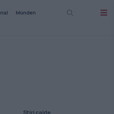
onal
Monden
Stiri calde