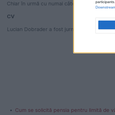
participants
Chiar în urmă cu numai câteva zile două feme
Downstream 
CV
Lucian Dobrader a fost jurnalistul care a publ
Cum se solicită pensia pentru limită de vâ