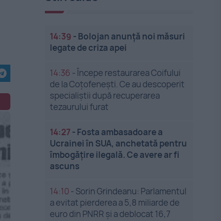
14:39
-
Bolojan anunță noi măsuri
legate de criza apei
14:36
-
Începe restaurarea Coifului
de la Coțofenești. Ce au descoperit
specialiștii după recuperarea
tezaurului furat
14:27
-
Fosta ambasadoare a
Ucrainei în SUA, anchetată pentru
îmbogățire ilegală. Ce avere ar fi
ascuns
14:10
-
Sorin Grindeanu: Parlamentul
a evitat pierderea a 5,8 miliarde de
euro din PNRR și a deblocat 16,7