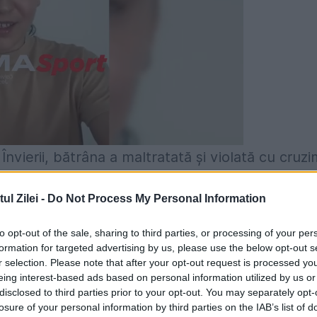
nvierii, bătrâna a maltratată şi violată cu cruz
, violatorul a intrat peste femeie în casă şi a
l Zilei -
Do Not Process My Personal Information
femeia de 90 ani a sunat la poliţie, iar
to opt-out of the sale, sharing to third parties, or processing of your per
formation for targeted advertising by us, please use the below opt-out s
r selection. Please note that after your opt-out request is processed y
eing interest-based ads based on personal information utilized by us or
disclosed to third parties prior to your opt-out. You may separately opt-
nenumăratele violuri care au loc în diferite sat
losure of your personal information by third parties on the IAB’s list of