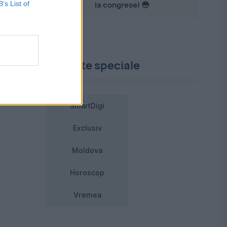
B’s List of
la congrese! 😳
.
Proiecte speciale
SmartDigi
Exclusiv
Moldova
Horoscop
Vremea