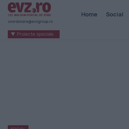
Știri
Home
Social
naționale
coordonare@evzgroup.ro
și
▼ Proiecte speciale
internaționale
|
România
-
Evenimentul
Zilei