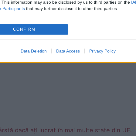
. This information may also be disclosed by us to third parties on the
IA
i au fost batjocorite
Participants
that may further disclose it to other third parties.
CONFIRM
icat cazul bătrânei batjocorite în propria-i casă
Data Deletion
Data Access
Privacy Policy
rstă dacă ați lucrat în mai multe state din UE.