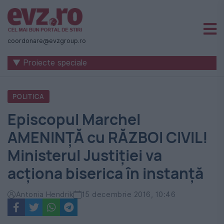
Știri
naționale
coordonare@evzgroup.ro
și
▼ Proiecte speciale
internaționale
|
POLITICA
România
Episcopul Marchel
-
AMENINŢĂ cu RĂZBOI CIVIL!
Evenimentul
Ministerul Justiției va
Zilei
acționa biserica în instanță
Antonia Hendrik
15 decembrie 2016, 10:46