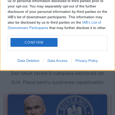
us or personal information disclosed to third parties prior to
your opt-out. You may separately opt-out of the further
disclosure of your personal information by third parties on the
IAB’s list of downstream participants. This information may
also be disclosed by us to third parties on the
IAB’s List of
Downstream Participants
that may further disclose it to other
third parties.
CONFIRM
Data Deletion
Data Access
Privacy Policy
INTERNATIONAL
Elon Musk revine în campania electorală din
SUA. Planul pentru susținerea republicanilor