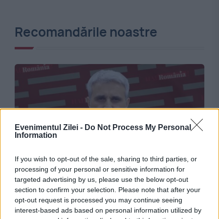
Recomandările noastre
Evenimentul Zilei -
Do Not Process My Personal
Information
If you wish to opt-out of the sale, sharing to third parties, or
MONDEN
processing of your personal or sensitive information for
targeted advertising by us, please use the below opt-out
Robert Turcescu spune că primește
section to confirm your selection. Please note that after your
amenințări în mod repetat: „Cu bătaia,
opt-out request is processed you may continue seeing
interest-based ads based on personal information utilized by
probabil. Sau cu moartea”