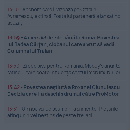
14:10
-
Ancheta care îl vizează pe Cătălin
Avramescu, extinsă. Fosta lui parteneră a lansat noi
acuzații
13:59
-
A mers 43 de zile până la Roma. Povestea
lui Badea Cârțan, ciobanul care a vrut să vadă
Columna lui Traian
13:50
-
Zi decisivă pentru România. Moody’s anunță
ratingul care poate influența costul împrumuturilor
13:42
-
Povestea neștiută a Roxanei Ciuhulescu.
Decizia care i-a deschis drumul către ProMotor
13:31
-
Un nou val de scumpiri la alimente. Prețurile
ating un nivel neatins de peste trei ani