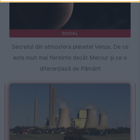
SOCIAL
Secretul din atmosfera planetei Venus. De ce
este mult mai fierbinte decât Mercur și ce o
diferențiază de Pământ