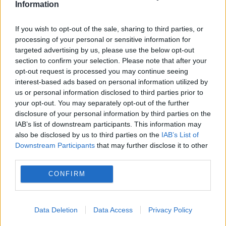
Information
If you wish to opt-out of the sale, sharing to third parties, or
processing of your personal or sensitive information for
targeted advertising by us, please use the below opt-out
section to confirm your selection. Please note that after your
opt-out request is processed you may continue seeing
interest-based ads based on personal information utilized by
us or personal information disclosed to third parties prior to
your opt-out. You may separately opt-out of the further
disclosure of your personal information by third parties on the
MONDEN
IAB’s list of downstream participants. This information may
also be disclosed by us to third parties on the
IAB’s List of
Elena Udrea, mesaj la un an de la eliberare:
Downstream Participants
that may further disclose it to other
„Dumnezeu îți dă mereu cât poți să duci”
third parties.
CONFIRM
Data Deletion
Data Access
Privacy Policy