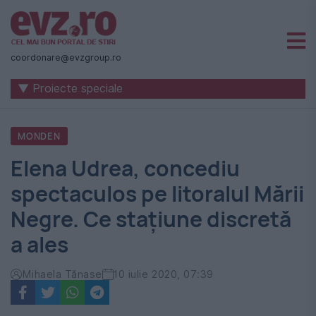
Știri
naționale
coordonare@evzgroup.ro
și
▼ Proiecte speciale
internaționale
|
MONDEN
România
Elena Udrea, concediu
-
spectaculos pe litoralul Mării
Evenimentul
Negre. Ce stațiune discretă
Zilei
a ales
Mihaela Tănase
10 iulie 2020, 07:39