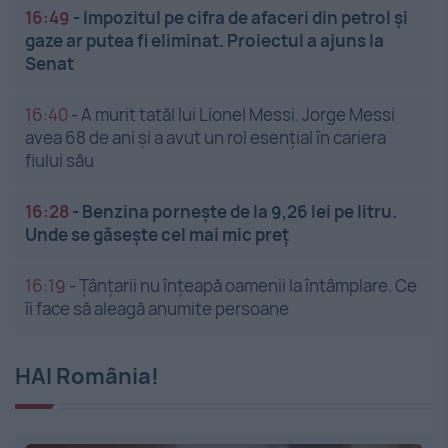
16:49
-
Impozitul pe cifra de afaceri din petrol și
gaze ar putea fi eliminat. Proiectul a ajuns la
Senat
16:40
-
A murit tatăl lui Lionel Messi. Jorge Messi
avea 68 de ani și a avut un rol esențial în cariera
fiului său
16:28
-
Benzina pornește de la 9,26 lei pe litru.
Unde se găsește cel mai mic preț
16:19
-
Țânțarii nu înțeapă oamenii la întâmplare. Ce
îi face să aleagă anumite persoane
HAI România!