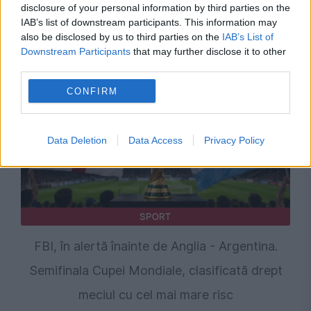
disclosure of your personal information by third parties on the
Elena Udrea, mesaj la un an de la eliberare:
IAB’s list of downstream participants. This information may
also be disclosed by us to third parties on the
IAB’s List of
„Dumnezeu îți dă mereu cât poți să duci”
Downstream Participants
that may further disclose it to other
third parties.
CONFIRM
Data Deletion
Data Access
Privacy Policy
SPORT
FBI, în alertă înainte de Anglia - Argentina.
Semifinala Cupei Mondiale, clasificată drept
meciul cu cel mai mare risc