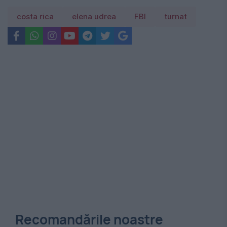
costa rica
elena udrea
FBI
turnat
Recomandările noastre