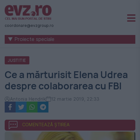
Știri
naționale
coordonare@evzgroup.ro
și
▼ Proiecte speciale
internaționale
|
JUSTITIE
România
Ce a mărturisit Elena Udrea
-
despre colaborarea cu FBI
Evenimentul
Zilei
Antonia Hendrik
12 martie 2019, 22:33
COMENTEAZĂ ȘTIREA