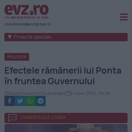
Știri
naționale
coordonare@evzgroup.ro
și
▼ Proiecte speciale
internaționale
|
POLITICA
România
Efectele rămânerii lui Ponta
-
în fruntea Guvernului
Evenimentul
Zilei
Departamentul Eveniment
9 iunie 2015, 00:00
COMENTEAZĂ ȘTIREA