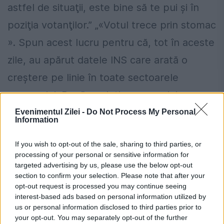
astfel de situaţii, este bine să te pui şi în
poziţia votanţilor.” „«Votul trece prin stomac
». Spun acest lucru pentru că, tot în aceste
zile, au apărut datele INS care arată o
creştere pe linie în toate sectoarele
economiei. Dacă evoluţia economiei
continuă să fie ascendentă, este posibil ca
Evenimentul Zilei -
Do Not Process My Personal
Information
tema economiei să conteze mai mult ca
If you wish to opt-out of the sale, sharing to third parties, or
tema «cinstei », în situaţia în care fiecare
processing of your personal or sensitive information for
partid îşi are corupţii săi”, a punctat
targeted advertising by us, please use the below opt-out
section to confirm your selection. Please note that after your
Dospinescu
opt-out request is processed you may continue seeing
interest-based ads based on personal information utilized by
us or personal information disclosed to third parties prior to
Locuiești la bloc? 10 reguli pe care mulți
your opt-out. You may separately opt-out of the further