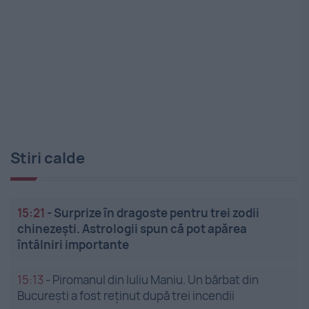
Stiri calde
15:21
-
Surprize în dragoste pentru trei zodii
chinezești. Astrologii spun că pot apărea
întâlniri importante
15:13
-
Piromanul din Iuliu Maniu. Un bărbat din
București a fost reținut după trei incendii