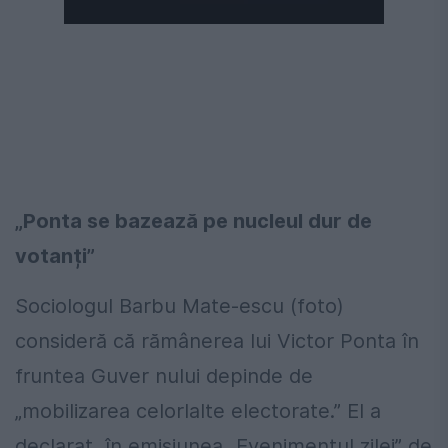
„Ponta se bazează pe nucleul dur de
votanți”
Sociologul Barbu Mate-escu (foto)
consideră că rămânerea lui Victor Ponta în
fruntea Guver nului depinde de
„mobilizarea celorlalte electorate.” El a
declarat, în emisiunea „Evenimentul zilei” de