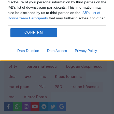
proprietari le înțeleg greșit și ajung să
disclosure of your personal information by third parties on the
IAB’s list of downstream participants. This information may
plătească mai mult.Ce spune legea
also be disclosed by us to third parties on the
IAB’s List of
Downstream Participants
that may further disclose it to other
Concediu 2026. Dreptul pe care mulți
third parties.
salariați nu îl cunosc. Când se pot pierde
CONFIRM
zilele de concediu și când nu
Data Deletion
Data Access
Privacy Policy
b1 tv
barbu mateescu
bogdan dospinescu
dna
evz
ins
Klaus Iohannis
matei paun
PNL
PSD
traian băsescu
tva
Victor Ponta