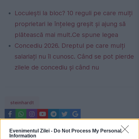
Locuiești la bloc? 10 reguli pe care mulți
proprietari le înțeleg greșit și ajung să
plătească mai mult.Ce spune legea
Concediu 2026. Dreptul pe care mulți
salariați nu îl cunosc. Când se pot pierde
zilele de concediu și când nu
steinhardt
Evenimentul Zilei -
Do Not Process My Personal
Information