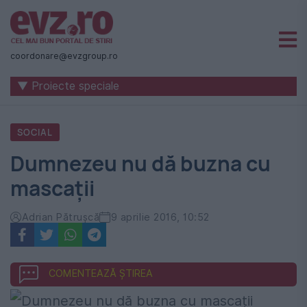
Știri
naționale
coordonare@evzgroup.ro
și
▼ Proiecte speciale
internaționale
|
SOCIAL
România
Dumnezeu nu dă buzna cu
-
mascații
Evenimentul
Zilei
Adrian Pătrușcă
9 aprilie 2016, 10:52
COMENTEAZĂ ȘTIREA