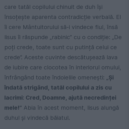
care tatăl copilului chinuit de duh își
însoțește aparenta contradicție verbală. El
îi cere Mântuitorului să-i vindece fiul, însă
Iisus îi răspunde „rabinic” cu o condiție: „De
poți crede, toate sunt cu putință celui ce
crede”. Aceste cuvinte descătușează lava
de iubire care clocotea în interiorul omului,
înfrângând toate îndoielile omenești:
„Și
îndată strigând, tatăl copilului a zis cu
lacrimi: Cred, Doamne, ajută necredinței
mele!”
Abia în acest moment, Iisus alungă
duhul și vindecă băiatul.