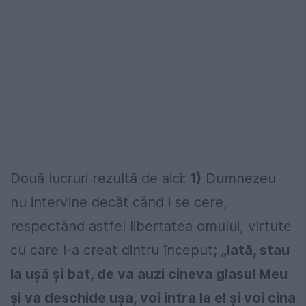
Două lucruri rezultă de aici:
1)
Dumnezeu
nu intervine decât când i se cere,
respectând astfel libertatea omului, virtute
cu care l-a creat dintru început;
„Iată, stau
la ușă și bat, de va auzi cineva glasul Meu
și va deschide ușa, voi intra la el și voi cina