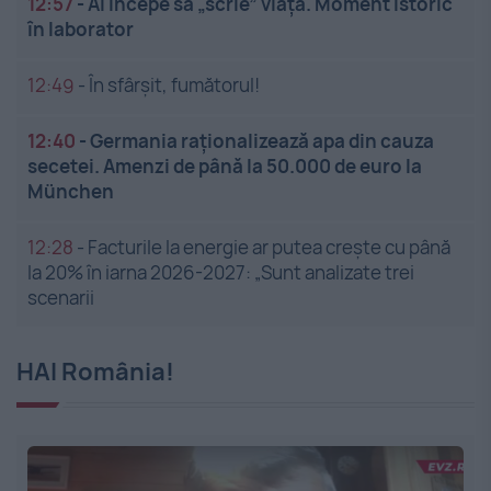
12:57
-
AI începe să „scrie” viață. Moment istoric
în laborator
12:49
-
În sfârșit, fumătorul!
12:40
-
Germania raționalizează apa din cauza
secetei. Amenzi de până la 50.000 de euro la
München
12:28
-
Facturile la energie ar putea crește cu până
la 20% în iarna 2026-2027: „Sunt analizate trei
scenarii
HAI România!