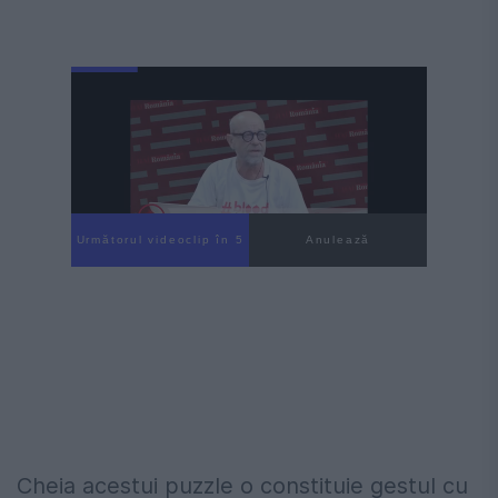
Următorul videoclip în 4
Anulează
Cheia acestui puzzle o constituie gestul cu