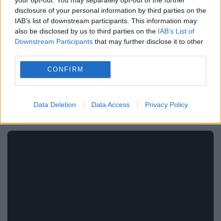
Ne dorim, desigur, să fie cel puțin la fel și
disclosure of your personal information by third parties on the
acum, așa că îi așteptăm cu nerăbdare pe
IAB’s list of downstream participants. This information may
also be disclosed by us to third parties on the
IAB’s List of
spectatori să vină la concert să vadă și să
Downstream Participants
that may further disclose it to other
third parties.
asculte confruntarea celor două viori”,
CONFIRM
spune violonistul Gabriel Croitoru.
Video pentru „duelul” „Stradivarius vs.
Data Deletion
Data Access
Privacy Policy
„Guarneri” 2023: