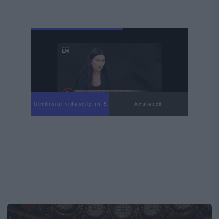
Următorul videoclip în 3
Anulează