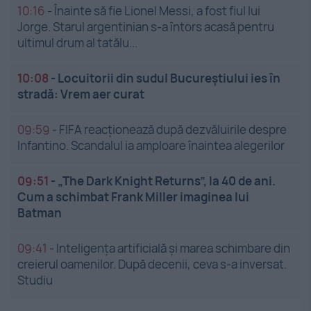
10:16
-
Înainte să fie Lionel Messi, a fost fiul lui
Jorge. Starul argentinian s-a întors acasă pentru
ultimul drum al tatălu...
10:08
-
Locuitorii din sudul Bucureștiului ies în
stradă: Vrem aer curat
09:59
-
FIFA reacționează după dezvăluirile despre
Infantino. Scandalul ia amploare înaintea alegerilor
09:51
-
„The Dark Knight Returns”, la 40 de ani.
Cum a schimbat Frank Miller imaginea lui
Batman
09:41
-
Inteligența artificială și marea schimbare din
creierul oamenilor. După decenii, ceva s-a inversat.
Studiu