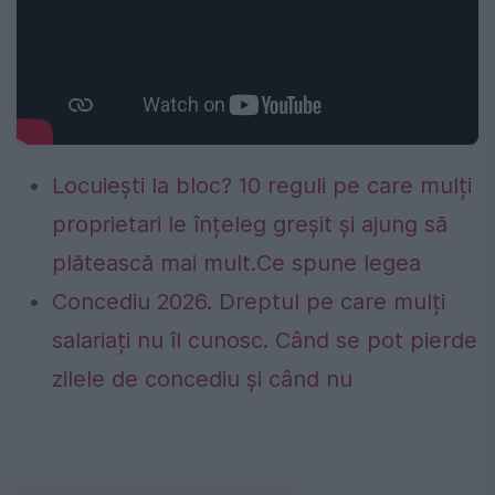
Locuiești la bloc? 10 reguli pe care mulți
proprietari le înțeleg greșit și ajung să
plătească mai mult.Ce spune legea
Concediu 2026. Dreptul pe care mulți
salariați nu îl cunosc. Când se pot pierde
zilele de concediu și când nu