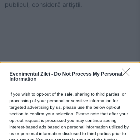
publicul, consideră artiștii.
Evenimentul Zilei -
Do Not Process My Personal
Information
If you wish to opt-out of the sale, sharing to third parties, or
„Ne-am mai „duelat” o singură dată, la
processing of your personal or sensitive information for
targeted advertising by us, please use the below opt-out
Chișinău, în 2015, tot la Sala cu Orgă. Îmi
section to confirm your selection. Please note that after your
amintesc de primirea călduroasă a
opt-out request is processed you may continue seeing
interest-based ads based on personal information utilized by
publicului și de energia întregului concert.
us or personal information disclosed to third parties prior to
your opt-out. You may separately opt-out of the further