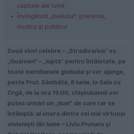
capitale ale lumii
Învingătorii „duelului”: prietenia,
muzica și publicul
Două viori celebre –
„Stradivarius” vs.
„Guarneri”
– „luptă” pentru întâietate, pe
toate meridianele globului și vor ajunge,
peste Prut. Sâmbătă, 8 iunie, la Sala cu
Orgă, de la ora 19.00, chișinăuienii vor
putea urmări un „duel” de care rar se
întâmplă: al unora dintre cei mai virtuoși
violoniști din lume – Liviu Prunaru şi