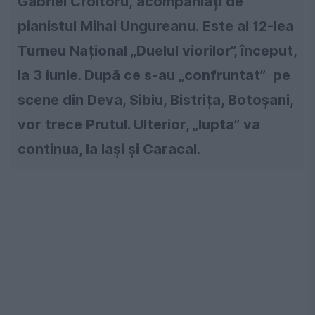
Gabriel Croitoru,
acompaniați de
pianistul Mihai Ungureanu.
Este al 12-lea
Turneu Național „Duelul viorilor”, început,
la 3 iunie. După ce s-au „confruntat” pe
scene din Deva, Sibiu, Bistrița, Botoșani,
vor trece Prutul. Ulterior, „lupta” va
continua, la Iași și Caracal.