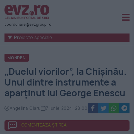
Știri
naționale
coordonare@evzgroup.ro
și
▼ Proiecte speciale
internaționale
|
MONDEN
România
„Duelul viorilor”, la Chișinău.
-
Unul dintre instrumente a
Evenimentul
aparținut lui George Enescu
Zilei
Angelina Olaru
7 iunie 2024, 23:00
COMENTEAZĂ ȘTIREA