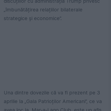
discuțiilor cu administrația Trump privesc
„îmbunătățirea relațiilor bilaterale
strategice și economice”.
Una dintre dovezile că va fi prezent pe 3
aprilie la „Gala Patrioților Americani”, ce va
avea loc la Mar-a-Lago Club, este un afiș