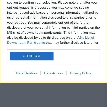
nou clasament pentru 2025
section to confirm your selection. Please note that after your
opt-out request is processed you may continue seeing
interest-based ads based on personal information utilized by
us or personal information disclosed to third parties prior to
your opt-out. You may separately opt-out of the further
disclosure of your personal information by third parties on the
Casa Alba
Donald Trump
IAB’s list of downstream participants. This information may
also be disclosed by us to third parties on the
IAB’s List of
dragos spranceana
marcel ciolacu
Downstream Participants
that may further disclose it to other
third parties.
CONFIRM
Data Deletion
Data Access
Privacy Policy