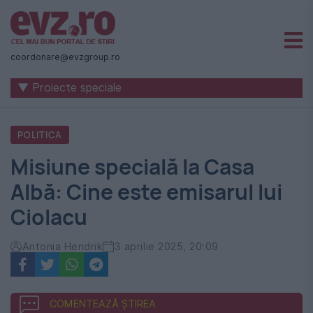
Știri
naționale
coordonare@evzgroup.ro
și
▼ Proiecte speciale
internaționale
|
POLITICA
România
Misiune specială la Casa
-
Albă: Cine este emisarul lui
Evenimentul
Ciolacu
Zilei
Antonia Hendrik
3 aprilie 2025, 20:09
COMENTEAZĂ ȘTIREA