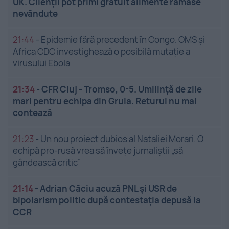
UK. Clienții pot primi gratuit alimente rămase
nevândute
21:44
-
Epidemie fără precedent în Congo. OMS și
Africa CDC investighează o posibilă mutație a
virusului Ebola
21:34
-
CFR Cluj - Tromso, 0-5. Umilință de zile
mari pentru echipa din Gruia. Returul nu mai
contează
21:23
-
Un nou proiect dubios al Nataliei Morari. O
echipă pro-rusă vrea să înveţe jurnaliştii „să
gândească critic”
21:14
-
Adrian Câciu acuză PNL și USR de
bipolarism politic după contestația depusă la
CCR