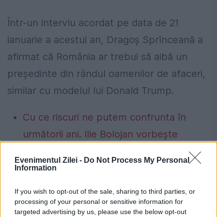
Într-un interviu acordat pe data de 21
ianuarie a acestui an, Dragoș Sprînceană a
afirmat că România ar trebui să aibă un
președinte din rândul oamenilor de afaceri,
similar cu modelul lui Donald Trump.
Cu ce riscuri ne putem confrunta în
următorii ani. Ilie Bolojan vorbește
despre ratingul României: Sper să
Evenimentul Zilei -
Do Not Process My Personal
putem trece la o perspectivă stabilă
Information
Cât contribuie România la economia
If you wish to opt-out of the sale, sharing to third parties, or
Uniunii Europene. Eurostat a publicat un
processing of your personal or sensitive information for
targeted advertising by us, please use the below opt-out