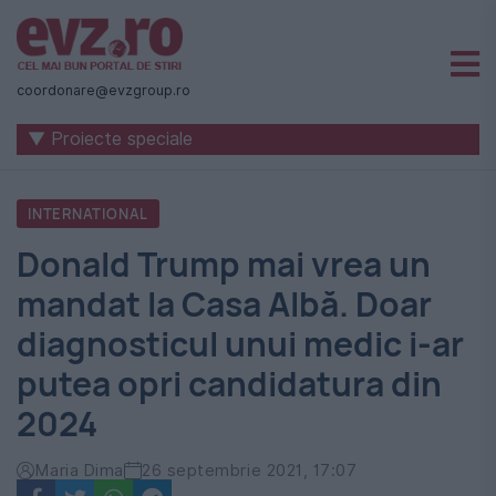
Știri
naționale
coordonare@evzgroup.ro
și
▼ Proiecte speciale
internaționale
|
INTERNATIONAL
România
Donald Trump mai vrea un
-
mandat la Casa Albă. Doar
Evenimentul
diagnosticul unui medic i-ar
Zilei
putea opri candidatura din
2024
Maria Dima
26 septembrie 2021, 17:07