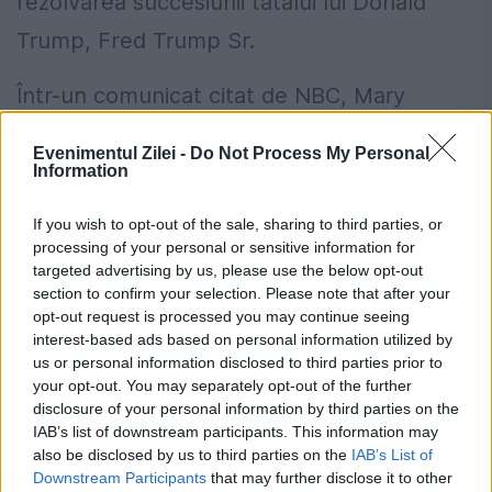
rezolvarea succesiunii tatălui lui Donald
Trump, Fred Trump Sr.
Într-un comunicat citat de NBC, Mary
Trump l-a numit pe un unchiul său
Evenimentul Zilei -
Do Not Process My Personal
”perdant”. ”Este disperare. Zidurile se strâng
Information
şi el aruncă în ei cu orice se lipeşte. Aşa
If you wish to opt-out of the sale, sharing to third parties, or
cum se întâmplă întotdeauna cu Donald, va
processing of your personal or sensitive information for
targeted advertising by us, please use the below opt-out
încerca şi apoi va schimba subiectul”, a
section to confirm your selection. Please note that after your
opt-out request is processed you may continue seeing
adăugat ea.
interest-based ads based on personal information utilized by
us or personal information disclosed to third parties prior to
your opt-out. You may separately opt-out of the further
disclosure of your personal information by third parties on the
IAB’s list of downstream participants. This information may
also be disclosed by us to third parties on the
IAB’s List of
Downstream Participants
that may further disclose it to other