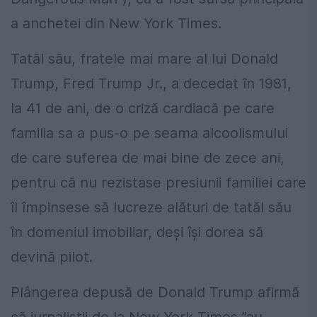
a anchetei din New York Times.
Tatăl său, fratele mai mare al lui Donald
Trump, Fred Trump Jr., a decedat în 1981,
la 41 de ani, de o criză cardiacă pe care
familia sa a pus-o pe seama alcoolismului
de care suferea de mai bine de zece ani,
pentru că nu rezistase presiunii familiei care
îl împinsese să lucreze alături de tatăl său
în domeniul imobiliar, deşi îşi dorea să
devină pilot.
Plângerea depusă de Donald Trump afirmă
că jurnaliştii de la New York Times ”au