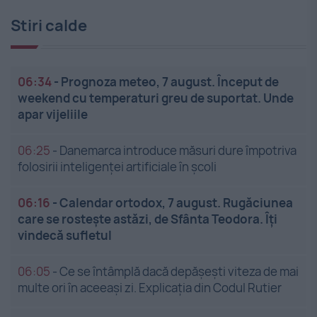
Stiri calde
06:34
-
Prognoza meteo, 7 august. Început de
weekend cu temperaturi greu de suportat. Unde
apar vijeliile
06:25
-
Danemarca introduce măsuri dure împotriva
folosirii inteligenței artificiale în școli
06:16
-
Calendar ortodox, 7 august. Rugăciunea
care se rostește astăzi, de Sfânta Teodora. Îți
vindecă sufletul
06:05
-
Ce se întâmplă dacă depășești viteza de mai
multe ori în aceeași zi. Explicația din Codul Rutier