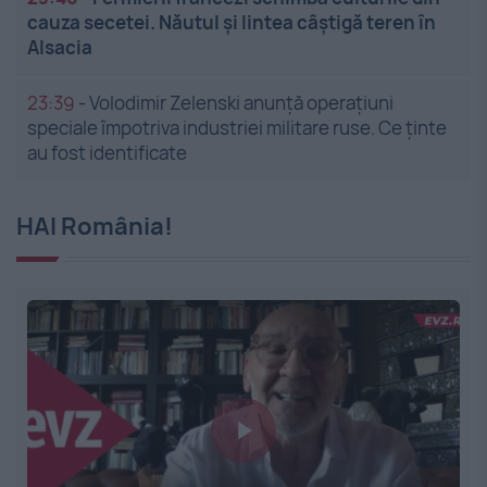
cauza secetei. Năutul și lintea câștigă teren în
Alsacia
23:39
-
Volodimir Zelenski anunță operațiuni
speciale împotriva industriei militare ruse. Ce ținte
au fost identificate
HAI România!