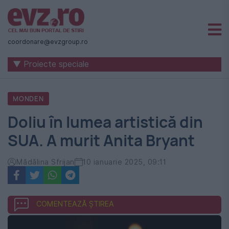
Știri
naționale
coordonare@evzgroup.ro
și
▼ Proiecte speciale
internaționale
|
MONDEN
România
Doliu în lumea artistică din
-
SUA. A murit Anita Bryant
Evenimentul
Zilei
Mădălina Sfrijan
10 ianuarie 2025, 09:11
COMENTEAZĂ ȘTIREA