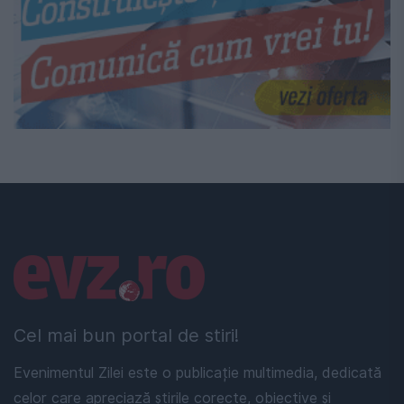
Linkuri utile
Cel mai bun portal de stiri!
Evenimentul Zilei este o publicație multimedia, dedicată
celor care apreciază știrile corecte, obiective și