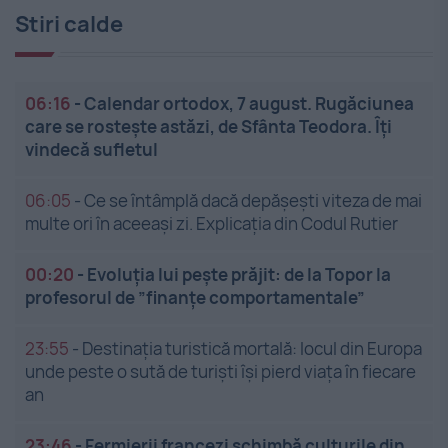
Stiri calde
06:16
-
Calendar ortodox, 7 august. Rugăciunea
care se rostește astăzi, de Sfânta Teodora. Îți
vindecă sufletul
06:05
-
Ce se întâmplă dacă depășești viteza de mai
multe ori în aceeași zi. Explicația din Codul Rutier
00:20
-
Evoluția lui pește prăjit: de la Topor la
profesorul de ”finanțe comportamentale”
23:55
-
Destinația turistică mortală: locul din Europa
unde peste o sută de turiști își pierd viața în fiecare
an
23:46
-
Fermierii francezi schimbă culturile din