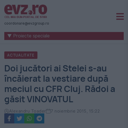
Știri
naționale
coordonare@evzgroup.ro
și
▼ Proiecte speciale
internaționale
|
ACTUALITATE
România
Doi jucători ai Stelei s-au
-
încăierat la vestiare după
Evenimentul
meciul cu CFR Cluj. Rădoi a
Zilei
găsit VINOVATUL
Alexandru Toader
7 noiembrie 2015, 15:22