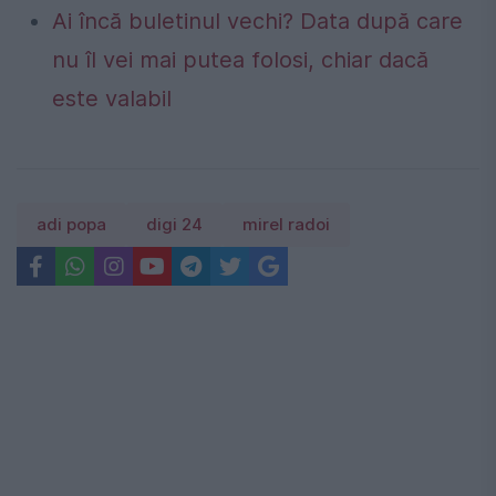
Ai încă buletinul vechi? Data după care
nu îl vei mai putea folosi, chiar dacă
este valabil
adi popa
digi 24
mirel radoi