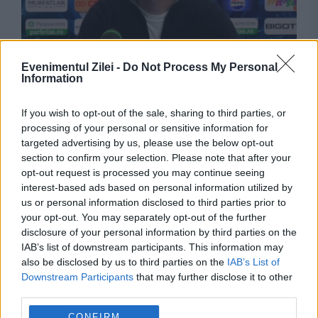
Evenimentul Zilei -
Do Not Process My Personal
Information
SPORT
If you wish to opt-out of the sale, sharing to third parties, or
Mirel Rădoi este cu bagajele făcute și va pleca
processing of your personal or sensitive information for
din Turcia. Antrenorul s-ar fi certat cu
targeted advertising by us, please use the below opt-out
section to confirm your selection. Please note that after your
conducerea
opt-out request is processed you may continue seeing
interest-based ads based on personal information utilized by
us or personal information disclosed to third parties prior to
your opt-out. You may separately opt-out of the further
disclosure of your personal information by third parties on the
IAB’s list of downstream participants. This information may
also be disclosed by us to third parties on the
IAB’s List of
Downstream Participants
that may further disclose it to other
third parties.
CONFIRM