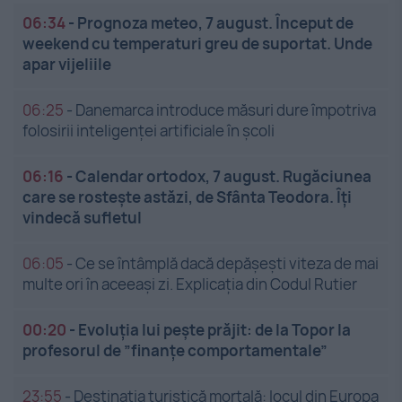
06:34
-
Prognoza meteo, 7 august. Început de
weekend cu temperaturi greu de suportat. Unde
apar vijeliile
06:25
-
Danemarca introduce măsuri dure împotriva
folosirii inteligenței artificiale în școli
06:16
-
Calendar ortodox, 7 august. Rugăciunea
care se rostește astăzi, de Sfânta Teodora. Îți
vindecă sufletul
06:05
-
Ce se întâmplă dacă depășești viteza de mai
multe ori în aceeași zi. Explicația din Codul Rutier
00:20
-
Evoluția lui pește prăjit: de la Topor la
profesorul de ”finanțe comportamentale”
23:55
-
Destinația turistică mortală: locul din Europa