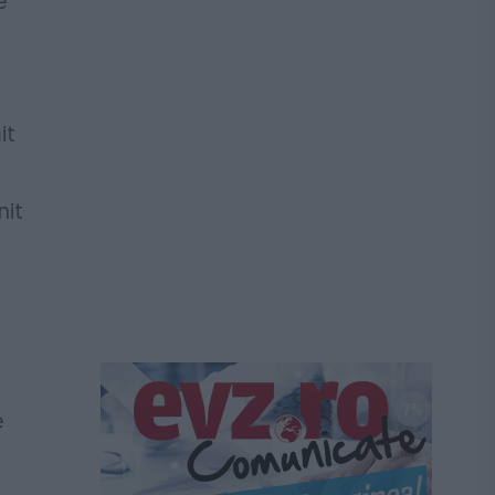
e
it
nit
e