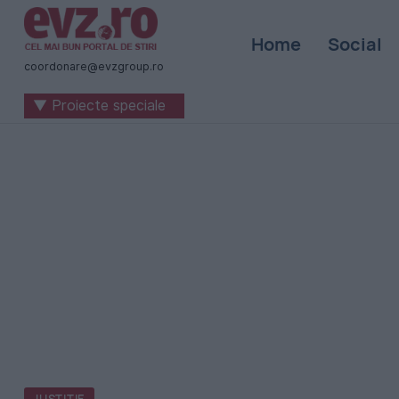
Știri
Home
Social
naționale
coordonare@evzgroup.ro
și
▼ Proiecte speciale
internaționale
|
România
-
Evenimentul
Zilei