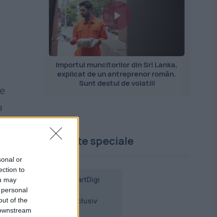
Importul muncitorilor din Sri Lanka,
explicat de un antreprenor român.
Sunt destul de volatili
de
a
Proiecte speciale
sonal or
ection to
ou may
SmartDigi
 personal
out of the
Exclusiv
 downstream