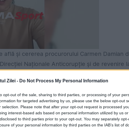
se află și cererea procurorului Carmen Damian 
 Direcției Naționale Anticorupție și de revenire l
 și Justiție.
l Zilei -
Do Not Process My Personal Information
rată a fi una cel puțin interesantă, momentul
to opt-out of the sale, sharing to third parties, or processing of your per
i la DNA survenind în condițiile în care
formation for targeted advertising by us, please use the below opt-out s
r selection. Please note that after your opt-out request is processed y
tre cele mai grele și mai spectaculoase dosare
eing interest-based ads based on personal information utilized by us or
de acțiuni al Realitatea TV și circuitele
disclosed to third parties prior to your opt-out. You may separately opt-
losure of your personal information by third parties on the IAB’s list of
tru finanțarea televiziunii la un anumit moment