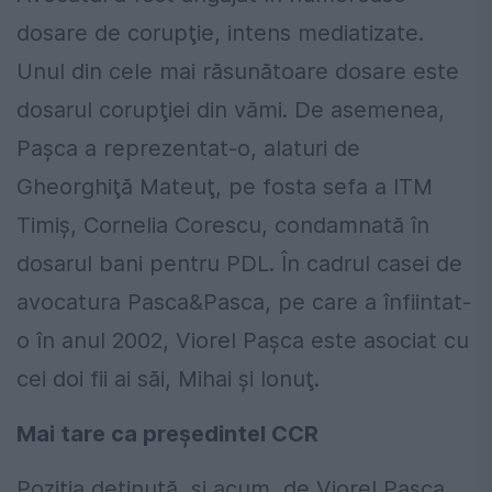
dosare de corupţie, intens mediatizate.
Unul din cele mai răsunătoare dosare este
dosarul corupţiei din vămi. De asemenea,
Paşca a reprezentat-o, alaturi de
Gheorghiţă Mateuţ, pe fosta sefa a ITM
Timiş, Cornelia Corescu, condamnată în
dosarul bani pentru PDL. În cadrul casei de
avocatura Pasca&Pasca, pe care a înfiintat-
o în anul 2002, Viorel Paşca este asociat cu
cei doi fii ai săi, Mihai şi Ionuţ.
Mai tare ca președintel CCR
Pozitia deţinută, şi acum, de Viorel Paşca