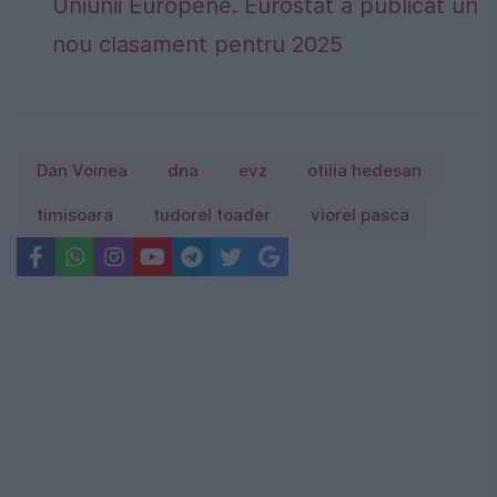
Uniunii Europene. Eurostat a publicat un
nou clasament pentru 2025
Dan Voinea
dna
evz
otilia hedesan
timisoara
tudorel toader
viorel pasca