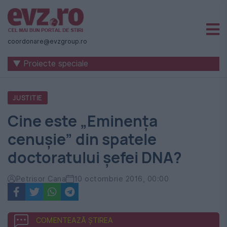
Știri
naționale
coordonare@evzgroup.ro
și
▼ Proiecte speciale
internaționale
|
JUSTITIE
România
Cine este „Eminenţa
-
cenuşie” din spatele
Evenimentul
doctoratului șefei DNA?
Zilei
Petrisor Cana
10 octombrie 2016, 00:00
COMENTEAZĂ ȘTIREA