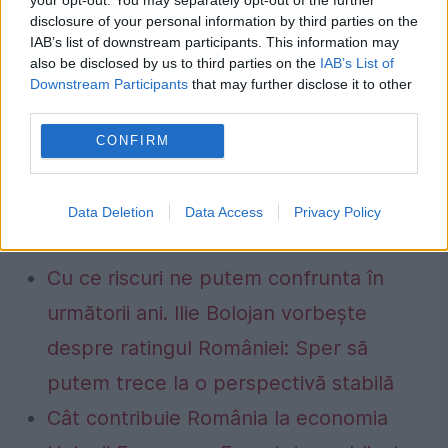
din Iași, expert evaluator în cadrul
disclosure of your personal information by third parties on the
IAB’s list of downstream participants. This information may
Consiliului Național al Cercetării Științifice și
also be disclosed by us to third parties on the
IAB’s List of
membru al CNATDCU - Comisia de
Downstream Participants
that may further disclose it to other
third parties.
specialitate pentru confirmarea titlurilor de
CONFIRM
profesor universitar. Drept urmare, este
unul dintre cei care vor putea verifica
Data Deletion
Data Access
Privacy Policy
doctoratul Laurei Kovesi.
Cu ce riscuri ne putem confrunta în
următorii ani. Ilie Bolojan vorbește
despre ratingul României: Sper să
putem trece la o perspectivă stabilă
Cât contribuie România la economia