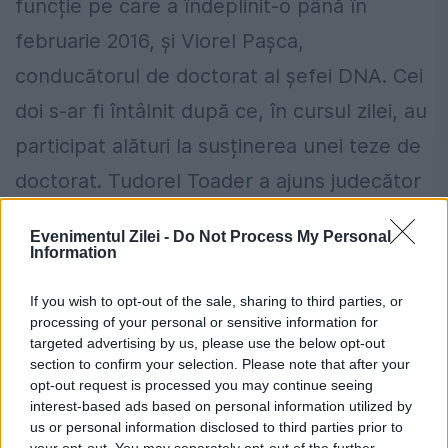
funcție pe care a îndeplinit-o până în
februarie 2016, și Viorel Pașca,
conducătorul de doctorat al șefei DNA. Cei
doi s-ar fi întâlnit după ce, în cursul zilei, au
participat alături la susținerea unei teze de
doctorat. Tudorel Toader a ajuns judecător
la Curtea Constituțională, fiind votat să
Evenimentul Zilei -
Do Not Process My Personal
ocupe această funcție, după ce a fost
Information
propus de grupul parlamentarilor PNL. În
If you wish to opt-out of the sale, sharing to third parties, or
trecut, în anii ‚80, acesta a fost procuror,
processing of your personal or sensitive information for
targeted advertising by us, please use the below opt-out
din acest motiv numele său fiind asociat cu
section to confirm your selection. Please note that after your
opt-out request is processed you may continue seeing
sistemul opresiv al PCR. Toader este, acum,
interest-based ads based on personal information utilized by
rector al Universității „Alexandru Ioan Cuza“
us or personal information disclosed to third parties prior to
your opt-out. You may separately opt-out of the further