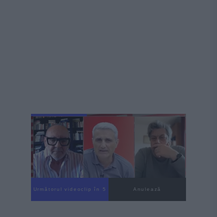
Următorul videoclip în 3
Anulează