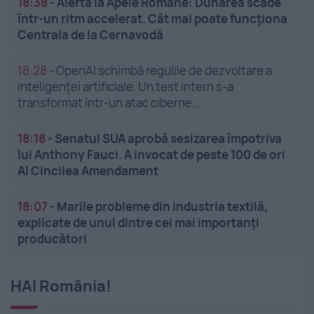
18:38
-
Alertă la Apele Române: Dunărea scade
într-un ritm accelerat. Cât mai poate funcționa
Centrala de la Cernavodă
18:28
-
OpenAI schimbă regulile de dezvoltare a
inteligenței artificiale. Un test intern s-a
transformat într-un atac ciberne...
18:18
-
Senatul SUA aprobă sesizarea împotriva
lui Anthony Fauci. A invocat de peste 100 de ori
Al Cincilea Amendament
18:07
-
Marile probleme din industria textilă,
explicate de unul dintre cei mai importanți
producători
HAI România!