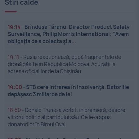
Stiri calde
19:14
-
Brîndușa Țăranu, Director Product Safety
Surveillance, Philip Morris International: "Avem
obligația de a colecta și a...
19:11
-
Rusia reacționează, după fragmentele de
dronă găsite în Republica Moldova. Acuzații la
adresa oficialilor de la Chișinău
19:00
-
STB cere intrarea în insolvență. Datoriile
depășesc 3 miliarde de lei
18:50
-
Donald Trump a vorbit, în premieră, despre
viitorul politic al partidului său. Ce le-a spus
donatorilor în Biroul Oval