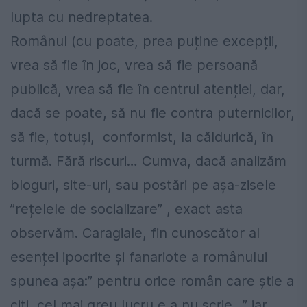
lupta cu nedreptatea.
Românul (cu poate, prea puține excepții,
vrea să fie în joc, vrea să fie persoană
publică, vrea să fie în centrul atenției, dar,
dacă se poate, să nu fie contra puternicilor,
să fie, totuși, conformist, la căldurică, în
turmă. Fără riscuri… Cumva, dacă analizăm
bloguri, site-uri, sau postări pe așa-zisele
”rețelele de socializare” , exact asta
observăm. Caragiale, fin cunoscător al
esenței ipocrite și fanariote a românului
spunea așa:” pentru orice român care știe a
citi, cel mai greu lucru e a nu scrie…” iar