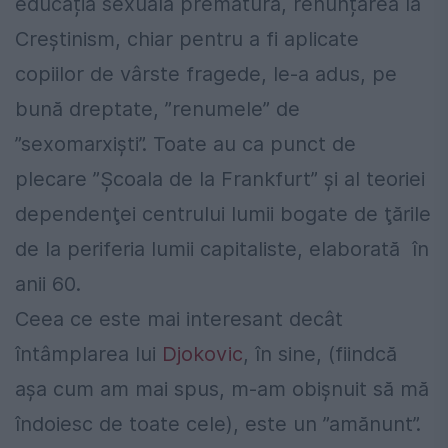
educația sexuală prematură, renunțarea la
Creștinism, chiar pentru a fi aplicate
copiilor de vârste fragede, le-a adus, pe
bună dreptate, ”renumele” de
”sexomarxiști”. Toate au ca punct de
plecare ”Şcoala de la Frankfurt” şi al teoriei
dependenţei centrului lumii bogate de ţările
de la periferia lumii capitaliste, elaborată în
anii 60.
Ceea ce este mai interesant decât
întâmplarea lui
Djokovic
, în sine, (fiindcă
așa cum am mai spus, m-am obișnuit să mă
îndoiesc de toate cele), este un ”amănunt”.