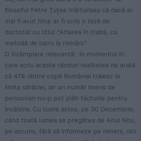
filosoful Petre Țuțea mărturisea că dacă ar
mai fi avut timp ar fi scris o teză de
doctorat cu titlul :”Aflarea în trabă, ca
metodă de lucru la români.”
O întâmplare relevantă: în momentul în
care scriu aceste rânduri realitatea ne arată
că 41% dintre copiii României trăiesc la
limita sărăciei, iar un număr imens de
pensionari nu-și pot plăti facturile pentru
încălzire. Cu toate astea, pe 30 Decembrie,
când toată lumea se pregătea de Anul Nou,
pe ascuns, fără să informeze pe nimeni, nici