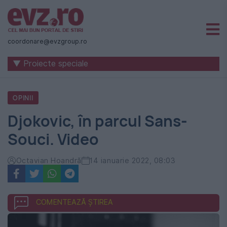
Știri
naționale
coordonare@evzgroup.ro
și
▼ Proiecte speciale
internaționale
|
OPINII
România
Djokovic, în parcul Sans-
-
Souci. Video
Evenimentul
Zilei
Octavian Hoandră
14 ianuarie 2022, 08:03
COMENTEAZĂ ȘTIREA