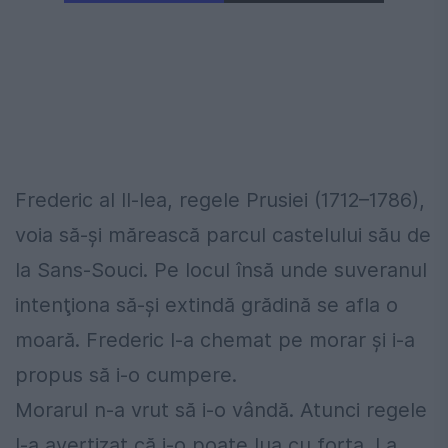
Frederic al II-lea, regele Prusiei (1712–1786),
voia să-şi mărească parcul castelului său de
la Sans-Souci. Pe locul însă unde suveranul
intenţiona să-şi extindă grădină se afla o
moară. Frederic l-a chemat pe morar şi i-a
propus să i-o cumpere.
Morarul n-a vrut să i-o vândă. Atunci regele
l-a avertizat că i-o poate lua cu forţa. La