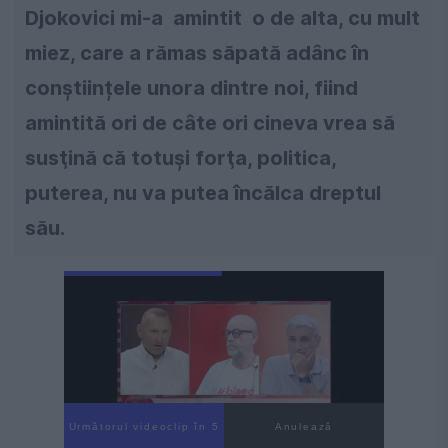
Djokovici mi-a amintit o de alta, cu mult
miez, care a rămas săpată adânc în
conștiințele unora dintre noi, fiind
amintită ori de câte ori cineva vrea să
susţină că totuşi forţa, politica,
puterea, nu va putea încălca dreptul
său.
Următorul videoclip în 3
Anulează