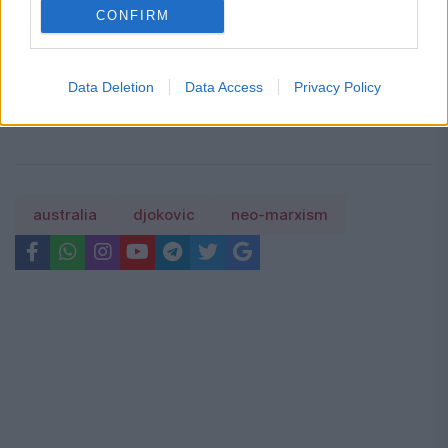
CONFIRM
Concediu 2026. Dreptul pe care mulți
salariați nu îl cunosc. Când se pot pierde
Data Deletion
Data Access
Privacy Policy
zilele de concediu și când nu
australia
djokovic
neo-marxism