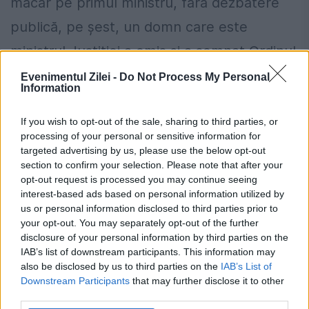
măcar pe primul ministru, fără dezbatere
publică, pe șest, un domn care este
ministrul Justiției a emis și a semnat Ordinul
în baza căruia vor fi majorate cu 20%
Evenimentul Zilei -
Do Not Process My Personal
Information
salariile și pensiile speciale pentru
magistrați. N-am nici o pretenție de la acest
If you wish to opt-out of the sale, sharing to third parties, or
processing of your personal or sensitive information for
ministru. Dar mă așteptam la o atitudine
targeted advertising by us, please use the below opt-out
section to confirm your selection. Please note that after your
publică a judecătorilor. Cu toate astea, nici
opt-out request is processed you may continue seeing
un magistrat nu a avut de spus nimic…
interest-based ads based on personal information utilized by
us or personal information disclosed to third parties prior to
Mai sunt, oare, judecători la București?
your opt-out. You may separately opt-out of the further
disclosure of your personal information by third parties on the
IAB’s list of downstream participants. This information may
Locuiești la bloc? 10 reguli pe care mulți
also be disclosed by us to third parties on the
IAB’s List of
proprietari le înțeleg greșit și ajung să
Downstream Participants
that may further disclose it to other
third parties.
plătească mai mult.Ce spune legea