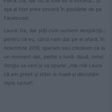
Falcă: Da, dar nu ai voie să fii sinceră… și
așa ai fost prea sinceră în postările de pe
Facebook!
Laura: Da, dar știți cum suntem despărțiți…
pentru că eu, când l-am dat pe el afară, în
noiembrie 2016, speram sau credeam că la
un moment dat, peste o lună- două, omul
Sergiu va veni și va spune: „Hai măi Laura
că am greșit și stăm la masă și discutăm
niște lucruri”.