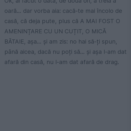
Ok, ai făcut o dată, de două ori, a treia a
oară… dar vorba aia: cacă-te mai încolo de
casă, că deja pute, plus că A MAI FOST O
AMENINȚARE CU UN CUȚIT, O MICĂ
BĂTAIE, așa… și am zis: no hai să-ți spun,
până aicea, dacă nu poți să… și așa l-am dat
afară din casă, nu l-am dat afară de drag.