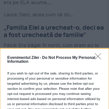
era pe ELA acuma….
Laura: Deci, aicea cum să zic…
„Familia Elei a urecheat-o, deci ea
a fost urecheată de familie”
Falcă: Era băgat în noroi, cum eram eu la
Ela… dar trebuie să recunosc că din
Evenimentul Zilei -
Do Not Process My Personal
Information
discuțiile pe care le-am avut, Ela mi-a dat
45%, deci noi nu am făcut un gen de partaj.
If you wish to opt-out of the sale, sharing to third parties, or
processing of your personal or sensitive information for
Falcă: Ideea mea nu este să văd variantele,
targeted advertising by us, please use the below opt-out
section to confirm your selection. Please note that after your
dar pe tine te-am lăsat să te descarci și mi-
opt-out request is processed you may continue seeing
interest-based ads based on personal information utilized by
ar fi plăcut să te ajut cu discuțiile dintre
us or personal information disclosed to third parties prior to
mine și ELA, dar trebuie să recunosc că, în
your opt-out. You may separately opt-out of the further