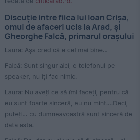
redată de
criticarad.ro.
Discuție intre fiica lui Ioan Crișa,
omul de afaceri ucis la Arad, și
Gheorghe Falcă, primarul orașului
Laura: Așa cred că e cel mai bine…
Falcă: Sunt singur aici, e telefonul pe
speaker, nu îți fac nimic.
Laura: Nu aveți ce să îmi faceți, pentru că
eu sunt foarte sinceră, eu nu mint….Deci,
puteți… cu dumneavoastră sunt sinceră de
data asta.