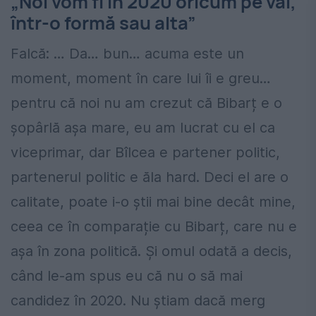
„Noi vom fi în 2020 oricum pe val,
într-o formă sau alta”
Falcă: … Da… bun… acuma este un
moment, moment în care lui îi e greu…
pentru că noi nu am crezut că Bibarț e o
șopârlă așa mare, eu am lucrat cu el ca
viceprimar, dar Bîlcea e partener politic,
partenerul politic e ăla hard. Deci el are o
calitate, poate i-o știi mai bine decât mine,
ceea ce în comparație cu Bibarț, care nu e
așa în zona politică. Și omul odată a decis,
când le-am spus eu că nu o să mai
candidez în 2020. Nu știam dacă merg