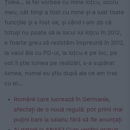
Țolea… la fel vorbea cu mine Ioțcu, socru
meu, cât timp a fost cu mine și-a luat toate
funcțiile și a fost ok, și când i-am zis că
totuși nu poate să ia locul lui Ioțcu în 2012,
e foarte greu să rezistăm împreună în 2012,
la valul ăla cu PD-ul, la Ioțcu e pe loc, pe
vot îl știe lumea pe realizări, s-a supărat
lumea, numai eu știu după aia ce am tras
cu el…
Românii care lucrează în Germania,
afectați de o nouă regulă: pot primi mai
puțini bani la salariu fără să fie anunțați
Ai datorii la ANAF? Cum verifici gratuit,