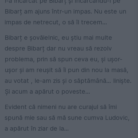
l-a încărcat pe Bibarț și încărcându-l pe
Bibarț am ajuns într-un impas. Nu este un
impas de netrecut, o să îl trecem…
Bibarț e șovăielnic, eu știu mai multe
despre Bibarț dar nu vreau să rezolv
problema, prin să spun ceva eu, și ușor-
ușor și am reușit să îi pun din nou la masă,
au votat , le-am zis și o săptămână… liniște.
Și acum a apărut o poveste…
Evident că nimeni nu are curajul să îmi
spună mie sau să mă sune cumva Ludovic,
a apărut în ziar de la…