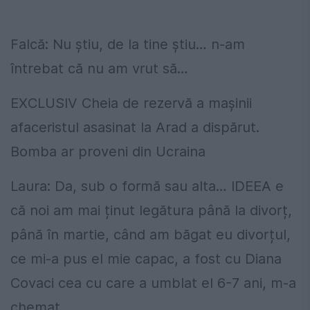
Falcă: Nu știu, de la tine știu… n-am
întrebat că nu am vrut să…
EXCLUSIV Cheia de rezervă a maşinii
afaceristul asasinat la Arad a dispărut.
Bomba ar proveni din Ucraina
Laura: Da, sub o formă sau alta… IDEEA e
că noi am mai ținut legătura până la divorț,
până în martie, când am băgat eu divorțul,
ce mi-a pus el mie capac, a fost cu Diana
Covaci cea cu care a umblat el 6-7 ani, m-a
chemat…