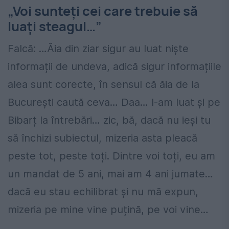
„Voi sunteți cei care trebuie să
luați steagul…”
Falcă: …Ăia din ziar sigur au luat niște
informații de undeva, adică sigur informațiile
alea sunt corecte, în sensul că ăia de la
București caută ceva… Daa… l-am luat și pe
Bibarț la întrebări… zic, bă, dacă nu ieși tu
să închizi subiectul, mizeria asta pleacă
peste tot, peste toți. Dintre voi toți, eu am
un mandat de 5 ani, mai am 4 ani jumate…
dacă eu stau echilibrat și nu mă expun,
mizeria pe mine vine puțină, pe voi vine…