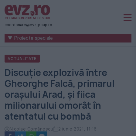
Știri
naționale
coordonare@evzgroup.ro
și
▼ Proiecte speciale
internaționale
|
ACTUALITATE
România
Discuție explozivă între
-
Gheorghe Falcă, primarul
Evenimentul
orașului Arad, și fiica
Zilei
milionarului omorât în
atentatul cu bombă
Nicolae Comănescu
2 iunie 2021, 11:16