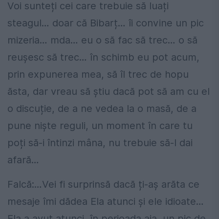
Voi sunteți cei care trebuie să luați
steagul… doar că Bibarț… îi convine un pic
mizeria… mda… eu o să fac să trec… o să
reușesc să trec… în schimb eu pot acum,
prin expunerea mea, să îl trec de hopu
ăsta, dar vreau să știu dacă pot să am cu el
o discuție, de a ne vedea la o masă, de a
pune niște reguli, un moment în care tu
poți să-i întinzi mâna, nu trebuie să-l dai
afară…
Falcă:…Vei fi surprinsă dacă ți-aș arăta ce
mesaje îmi dădea Ela atunci și ele idioate…
Ela a avut atunci, în perioada aia, un pic de