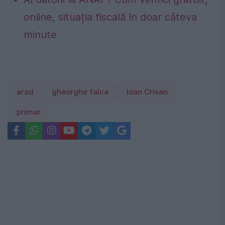
online, situația fiscală în doar câteva
minute
arad
gheorghe falca
Ioan Crisan
primar