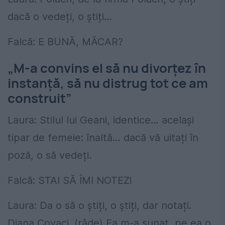
dacă o vedeți, o știți…
Falcă: E BUNĂ, MĂCAR?
„M-a convins el să nu divorțez în
instanță, să nu distrug tot ce am
construit”
Laura: Stilul lui Geani, identice… același
tipar de femeie: înaltă… dacă vă uitați în
poză, o să vedeți.
Falcă: STAI SĂ ÎMI NOTEZ!
Laura: Da o să o știți, o știți, dar notați.
Diana Covaci. (râde) Ea m-a sunat, pe ea o