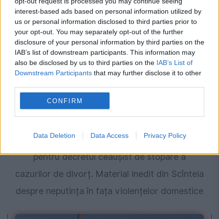
opt-out request is processed you may continue seeing
interest-based ads based on personal information utilized by
us or personal information disclosed to third parties prior to
your opt-out. You may separately opt-out of the further
disclosure of your personal information by third parties on the
IAB’s list of downstream participants. This information may
also be disclosed by us to third parties on the
IAB’s List of
Downstream Participants
that may further disclose it to other
third parties.
CONFIRM
EVENIMENTUL ISTORIC
Data Deletion
Data Access
Privacy Policy
Magistrați și milițieni folosiți de propaganda
pentru decretul ceaușist de stopare a
cazurilor de divorț. Material inedit din Scînteia
despre neputința în fața violențelor domestice