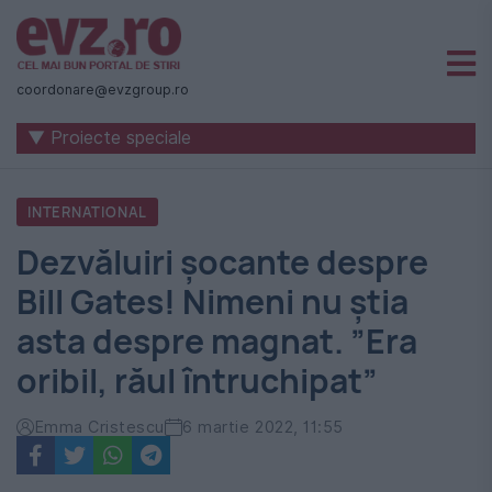
Știri
naționale
coordonare@evzgroup.ro
și
▼ Proiecte speciale
internaționale
|
INTERNATIONAL
România
Dezvăluiri şocante despre
-
Bill Gates! Nimeni nu ştia
Evenimentul
asta despre magnat. ”Era
Zilei
oribil, răul întruchipat”
Emma Cristescu
6 martie 2022, 11:55