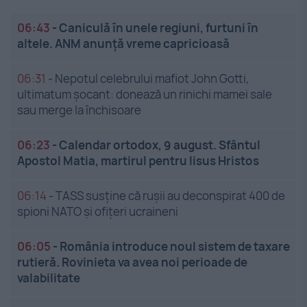
06:43
-
Caniculă în unele regiuni, furtuni în
altele. ANM anunță vreme capricioasă
06:31
-
Nepotul celebrului mafiot John Gotti,
ultimatum șocant: donează un rinichi mamei sale
sau merge la închisoare
06:23
-
Calendar ortodox, 9 august. Sfântul
Apostol Matia, martirul pentru Iisus Hristos
06:14
-
TASS susține că rușii au deconspirat 400 de
spioni NATO și ofițeri ucraineni
06:05
-
România introduce noul sistem de taxare
rutieră. Rovinieta va avea noi perioade de
valabilitate