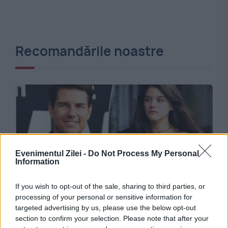
Recomandările noastre
Evenimentul Zilei -
Do Not Process My Personal
Information
MONDEN
If you wish to opt-out of the sale, sharing to third parties, or
processing of your personal or sensitive information for
Suri, fiica lui Tom Cruise, renunță la numele
targeted advertising by us, please use the below opt-out
section to confirm your selection. Please note that after your
tatălui său. Ce nume folosește fiica actorului