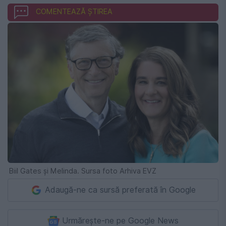
COMENTEAZĂ ȘTIREA
Biil Gates și Melinda. Sursa foto Arhiva EVZ
Adaugă-ne ca sursă preferată în Google
Urmărește-ne pe Google News