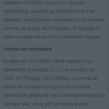
ofiţerilor O.N.P.M. nu a fost revizuit,
dimpotrivă, aceştia au devenit mult mai
agresivi, solicitându-i martorei să formuleze
cerere de ieşire din Program, în situaţia în
care nu este de acord cu măsurile impuse.
Ordine de intimidare
În data de 17.07.2015, când martorul cu
identitate protejată „(…)” l-a anunţat pe
cms. şef Pușcaș Dan-Cristian că urma să
plece la Constanţa împreună cu soţia,
ofiţerul de legătură l-a contactat imediat pe
colegul său, cms. şef Lehăduș Aurel,