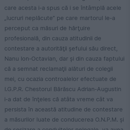
care acesta i-a spus că i se întâmplă acele
„lucruri neplăcute” pe care martorul le-a
perceput ca măsuri de hărţuire
profesională, din cauza atitudinii de
contestare a autorităţii şefului său direct,
Nanu Ion-Octavian, dar şi din cauza faptului
că a semnat reclamaţii alături de colegii
mei, cu ocazia controalelor efectuate de
I.G.P.R. Chestorul Bărăscu Adrian-Augustin
i-a dat de înţeles că atâta vreme cât va
persista în această atitudine de contestare
a măsurilor luate de conducerea O.N.P.M. şi
de sesizare a conduitelor nelegale, va avea