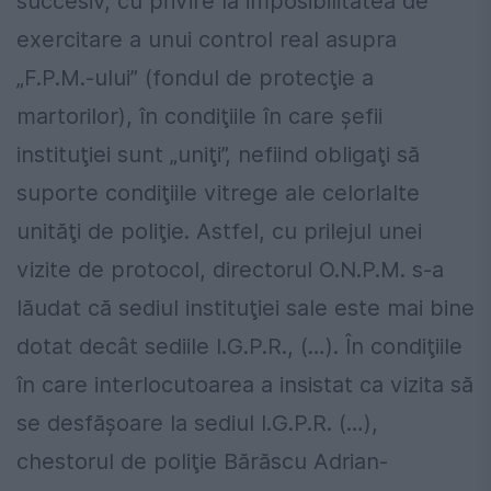
succesiv, cu privire la imposibilitatea de
exercitare a unui control real asupra
„F.P.M.-ului” (fondul de protecţie a
martorilor), în condiţiile în care şefii
instituţiei sunt „uniţi”, nefiind obligaţi să
suporte condiţiile vitrege ale celorlalte
unităţi de poliţie. Astfel, cu prilejul unei
vizite de protocol, directorul O.N.P.M. s-a
lăudat că sediul instituţiei sale este mai bine
dotat decât sediile I.G.P.R., (…). În condiţiile
în care interlocutoarea a insistat ca vizita să
se desfăşoare la sediul I.G.P.R. (…),
chestorul de poliţie Bărăscu Adrian-