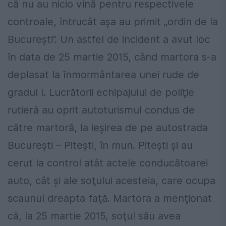
că nu au nicio vină pentru respectivele
controale, întrucât aşa au primit „ordin de la
Bucureşti”. Un astfel de incident a avut loc
în data de 25 martie 2015, când martora s-a
deplasat la înmormântarea unei rude de
gradul I. Lucrătorii echipajului de poliţie
rutieră au oprit autoturismul condus de
către martoră, la ieşirea de pe autostrada
Bucureşti – Piteşti, în mun. Piteşti şi au
cerut la control atât actele conducătoarei
auto, cât şi ale soţului acesteia, care ocupa
scaunul dreapta faţă. Martora a menţionat
că, la 25 martie 2015, soţul său avea