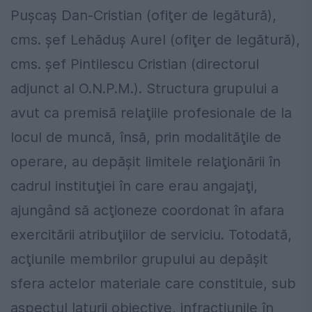
Pușcaș Dan-Cristian (ofiţer de legătură),
cms. şef Lehăduș Aurel (ofiţer de legătură),
cms. şef Pintilescu Cristian (directorul
adjunct al O.N.P.M.). Structura grupului a
avut ca premisă relaţiile profesionale de la
locul de muncă, însă, prin modalităţile de
operare, au depăşit limitele relaţionării în
cadrul instituţiei în care erau angajaţi,
ajungând să acţioneze coordonat în afara
exercitării atribuţiilor de serviciu. Totodată,
acţiunile membrilor grupului au depăşit
sfera actelor materiale care constituie, sub
aspectul laturii obiective, infracţiunile în