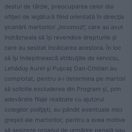
destul de târzie, preocuparea celor doi
ofiţeri de legătură fiind orientată în direcţia
şicanării martorilor „incomozi”, care au avut
îndrăzneala să îşi revendice drepturile şi
care au sesizat încălcarea acestora. În loc
să îşi îndeplinească atribuţiile de serviciu,
Lehăduș Aurel şi Pușcaș Dan-Cristian au
complotat, pentru a-i determina pe martori
să solicite excluderea din Program şi, prin
adevărate filaje realizate cu ajutorul
colegilor poliţişti, au pândit eventuale mici
greşeli ale martorilor, pentru a avea motive
să sesizeze organul de urmărire penală sau