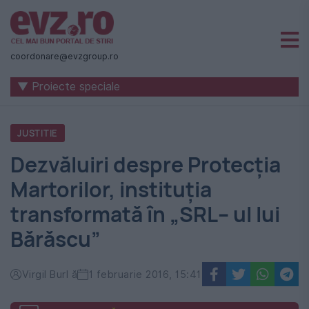
Știri
naționale
coordonare@evzgroup.ro
și
▼ Proiecte speciale
internaționale
|
JUSTITIE
România
Dezvăluiri despre Protecția
-
Martorilor, instituția
Evenimentul
transformată în „SRL– ul lui
Zilei
Bărăscu”
Virgil Burl ă
1 februarie 2016, 15:41