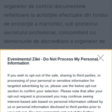
organelor de control documentele
referitoare la achiziţiile efectuate din fondul
de protecţie a martorilor, sub pretextul
secretului profesional, concomitent cu
demersurile de discreditare a organelor de
control, prin reclamaţii administrative şi
denunţuri penale calomnioase;
Evenimentul Zilei -
Do Not Process My Personal
Information
- practicile concertate ale membrilor
If you wish to opt-out of the sale, sharing to third parties, or
grupării infracţionale, de reducere drastică
processing of your personal or sensitive information for
targeted advertising by us, please use the below opt-out
a cheltuielilor efectuate în folosul exclusiv
section to confirm your selection. Please note that after your
opt-out request is processed you may continue seeing
al martorilor incluşi în Program, în
interest-based ads based on personal information utilized by
discrepanţă totală cu cheltuielile voluptuarii
us or personal information disclosed to third parties prior to
your opt-out. You may separately opt-out of the further