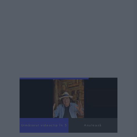
Următorul videoclip în 4
Anulează