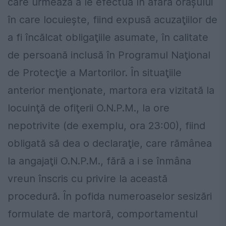
care urmează a le efectua în afara oraşului
în care locuieşte, fiind expusă acuzaţiilor de
a fi încălcat obligaţiile asumate, în calitate
de persoană inclusă în Programul Naţional
de Protecţie a Martorilor. În situaţiile
anterior menţionate, martora era vizitată la
locuinţă de ofiţerii O.N.P.M., la ore
nepotrivite (de exemplu, ora 23:00), fiind
obligată să dea o declaraţie, care rămânea
la angajaţii O.N.P.M., fără a i se înmâna
vreun înscris cu privire la această
procedură. În pofida numeroaselor sesizări
formulate de martoră, comportamentul