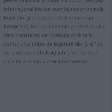
pervertească şi situaţia martorilor relocaţi
internaţional într-un avantaj necontrolabil:
banii trimişi de statele străine nu erau
înregistraţi în nicio evidenţă a O.N.P.M.-ului,
fiind transferaţi de instituţia străină în
contul unui ofiţer de legătură din O.N.P.M.,
de unde erau cheltuiţi într-o modalitate
care nu era supusă niciunui control.