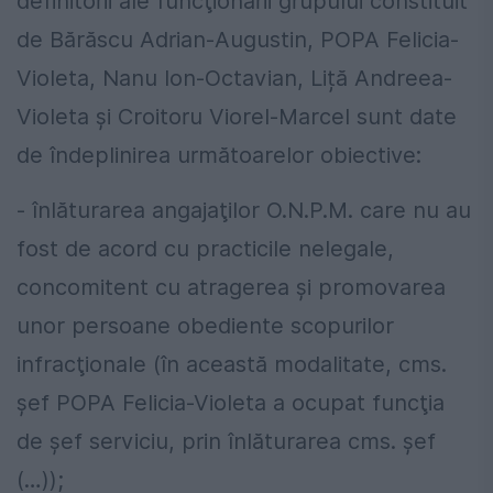
definitorii ale funcţionării grupului constituit
de Bărăscu Adrian-Augustin, POPA Felicia-
Violeta, Nanu Ion-Octavian, Liță Andreea-
Violeta şi Croitoru Viorel-Marcel sunt date
de îndeplinirea următoarelor obiective:
- înlăturarea angajaţilor O.N.P.M. care nu au
fost de acord cu practicile nelegale,
concomitent cu atragerea şi promovarea
unor persoane obediente scopurilor
infracţionale (în această modalitate, cms.
şef POPA Felicia-Violeta a ocupat funcţia
de şef serviciu, prin înlăturarea cms. şef
(…));