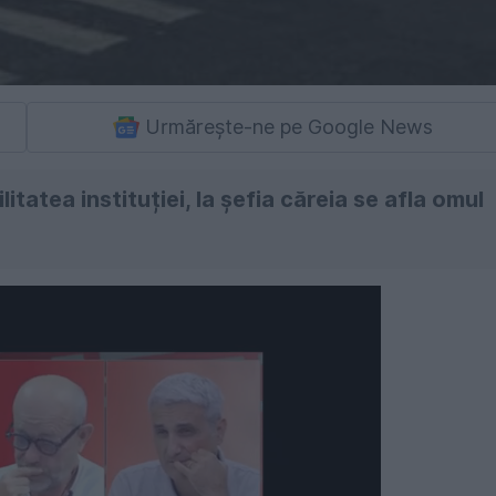
Urmărește-ne pe Google News
itatea instituției, la șefia căreia se afla omul
Următorul videoclip în 4
Anulează