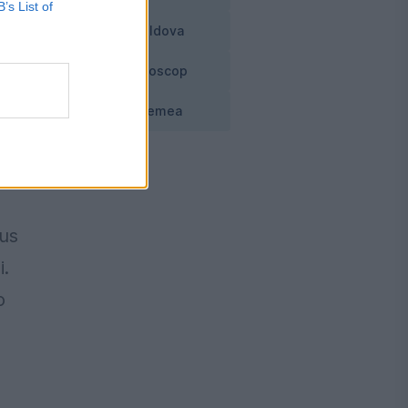
B’s List of
Moldova
te
Horoscop
Vremea
dus
i.
o