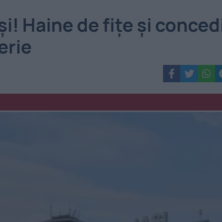
i! Haine de fițe și concedi
erie