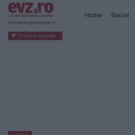
Știri
Home
Social
naționale
coordonare@evzgroup.ro
și
▼ Proiecte speciale
internaționale
|
România
-
Evenimentul
Zilei