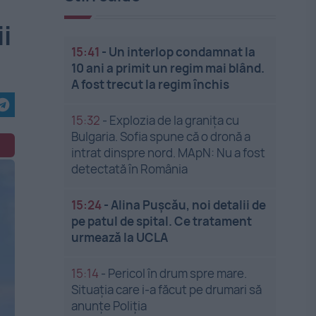
i
15:41
-
Un interlop condamnat la
10 ani a primit un regim mai blând.
A fost trecut la regim închis
15:32
-
Explozia de la granița cu
Bulgaria. Sofia spune că o dronă a
intrat dinspre nord. MApN: Nu a fost
detectată în România
15:24
-
Alina Pușcău, noi detalii de
pe patul de spital. Ce tratament
urmează la UCLA
15:14
-
Pericol în drum spre mare.
Situația care i-a făcut pe drumari să
anunțe Poliția