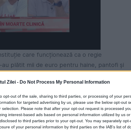
instituție care funcționează ca o regie
-au plătit mii de euro pentru haine, pantofi și
u fost înregistrate în contabilitatea aeroportul
l Zilei -
Do Not Process My Personal Information
nducerea instituției a fost numit, de USL, Mari
 al Transporturilor, Relu Fenechiu, închis în
to opt-out of the sale, sharing to third parties, or processing of your per
formation for targeted advertising by us, please use the below opt-out s
stian Adomniței, președintele CJ Iași, suspendat d
r selection. Please note that after your opt-out request is processed y
eing interest-based ads based on personal information utilized by us or
fapte de corupție. Dacă pentru mulți dintre
disclosed to third parties prior to your opt-out. You may separately opt-
a sunt branduri inaccesibile, la Iași aceste măr
losure of your personal information by third parties on the IAB’s list of