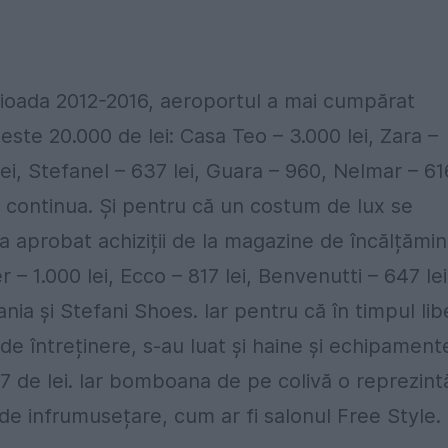
perioada 2012-2016, aeroportul a mai cumpărat
ste 20.000 de lei: Casa Teo – 3.000 lei, Zara –
lei, Stefanel – 637 lei, Guara – 960, Nelmar – 61
t continua. Și pentru că un costum de lux se
 aprobat achiziții de la magazine de încălțămin
 – 1.000 lei, Ecco – 817 lei, Benvenutti – 647 lei
 și Stefani Shoes. Iar pentru că în timpul lib
e întreținere, s-au luat și haine și echipament
737 de lei. Iar bomboana de pe colivă o reprezint
de infrumusețare, cum ar fi salonul Free Style.