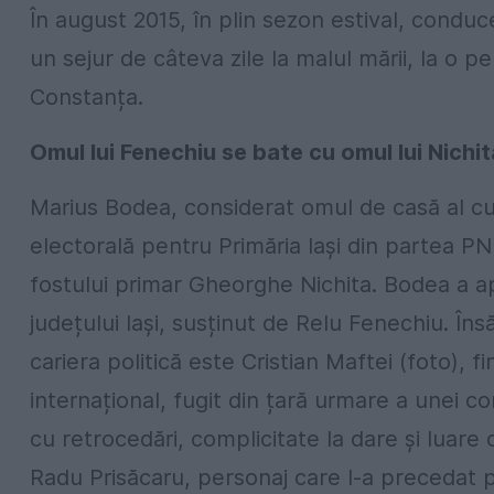
În august 2015, în plin sezon estival, condu
un sejur de câteva zile la malul mării, la o p
Constanța.
Omul lui Fenechiu se bate cu omul lui Nichit
Marius Bodea, considerat omul de casă al cup
electorală pentru Primăria Iași din partea PN
fostului primar Gheorghe Nichita. Bodea a apă
județului Iași, susținut de Relu Fenechiu. Îns
cariera politică este Cristian Maftei (foto), 
internațional, fugit din țară urmare a unei co
cu retrocedări, complicitate la dare și luare
Radu Prisăcaru, personaj care l-a precedat 