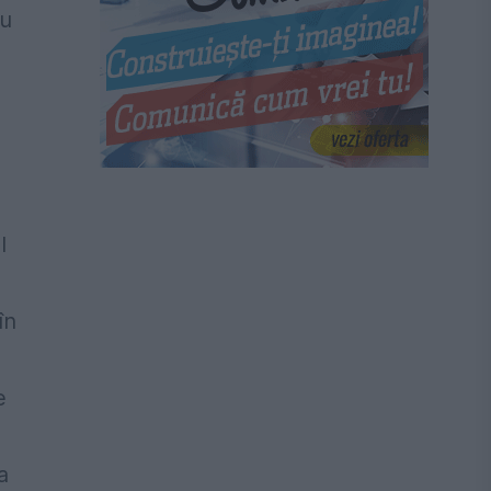
ru
l
în
e
a