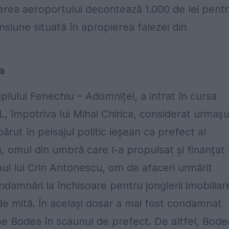
cerea aeroportului decontează 1.000 de lei pent
ensiune situată în apropierea falezei din
a
lului Fenechiu – Adomniței, a intrat în cursa
L, împotriva lui Mihai Chirica, considerat urmașu
rut în peisajul politic ieșean ca prefect al
ă, omul din umbră care l-a propulsat și finanțat 
finul lui Crin Antonescu, om de afaceri urmărit
ndamnări la închisoare pentru jonglerii imobiliar
 de mită. În același dosar a mai fost condamnat
pe Bodea în scaunul de prefect. De altfel, Bode