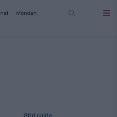
onal
Monden
Stiri calde