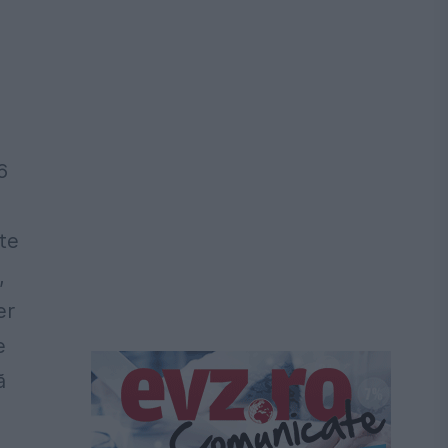
6
te
,
er
e
ă