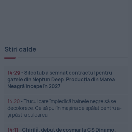
Stiri calde
14:29
-
Silcotub a semnat contractul pentru
gazele din Neptun Deep. Producția din Marea
Neagră începe în 2027
14:20
-
Trucul care împiedică hainele negre să se
decoloreze. Ce să pui în mașina de spălat pentru a-
și păstra culoarea
14:11
-
Chirilă, debut de coșmar la CS Dinamo.