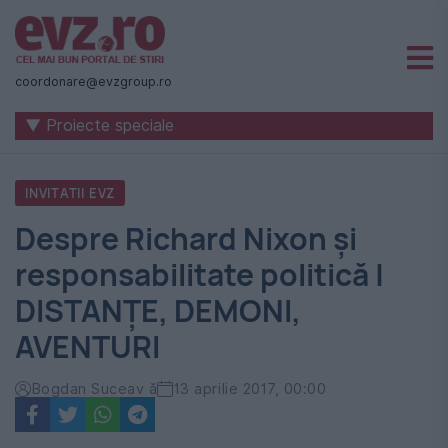
Știri
naționale
coordonare@evzgroup.ro
și
▼ Proiecte speciale
internaționale
|
INVITATII EVZ
România
Despre Richard Nixon și
-
responsabilitate politică |
Evenimentul
DISTANȚE, DEMONI,
Zilei
AVENTURI
Bogdan Suceav ă
13 aprilie 2017, 00:00