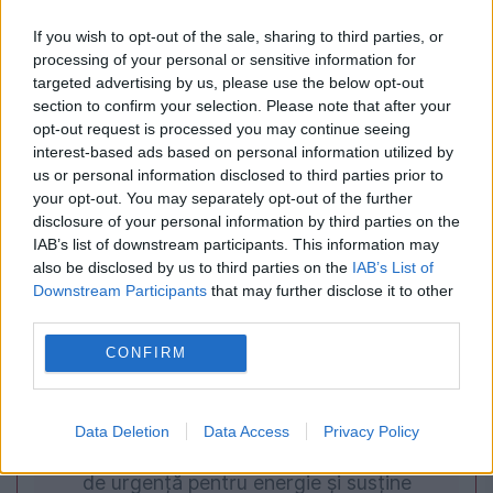
EVENIMENTUL ISTORIC
If you wish to opt-out of the sale, sharing to third parties, or
Cum a ajuns armata română să ocupe
processing of your personal or sensitive information for
targeted advertising by us, please use the below opt-out
Budapesta în 1919. Detalii istorice
section to confirm your selection. Please note that after your
surprinzătoare
opt-out request is processed you may continue seeing
interest-based ads based on personal information utilized by
us or personal information disclosed to third parties prior to
your opt-out. You may separately opt-out of the further
disclosure of your personal information by third parties on the
IAB’s list of downstream participants. This information may
also be disclosed by us to third parties on the
IAB’s List of
Downstream Participants
that may further disclose it to other
third parties.
CONFIRM
POLITICA
Data Deletion
Data Access
Privacy Policy
PSD cere activarea mecanismului european
de urgență pentru energie și susține