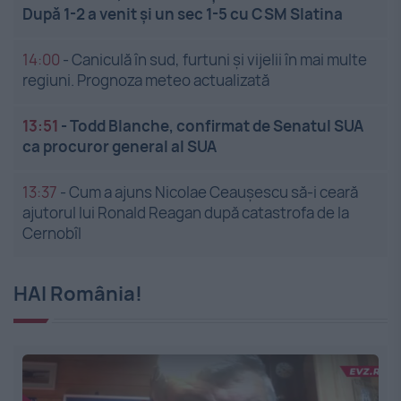
După 1-2 a venit și un sec 1-5 cu CSM Slatina
14:00
-
Caniculă în sud, furtuni și vijelii în mai multe
regiuni. Prognoza meteo actualizată
13:51
-
Todd Blanche, confirmat de Senatul SUA
ca procuror general al SUA
13:37
-
Cum a ajuns Nicolae Ceaușescu să-i ceară
ajutorul lui Ronald Reagan după catastrofa de la
Cernobîl
HAI România!