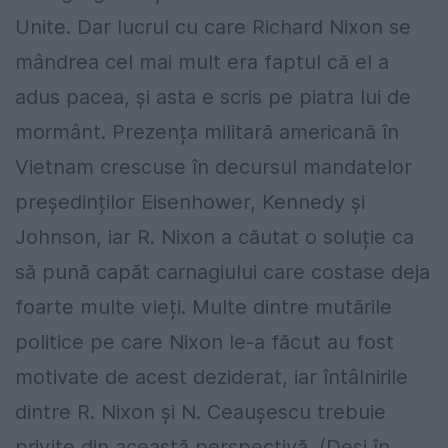
Unite. Dar lucrul cu care Richard Nixon se
mândrea cel mai mult era faptul că el a
adus pacea, și asta e scris pe piatra lui de
mormânt. Prezența militară americană în
Vietnam crescuse în decursul mandatelor
președinților Eisenhower, Kennedy și
Johnson, iar R. Nixon a căutat o soluție ca
să pună capăt carnagiului care costase deja
foarte multe vieți. Multe dintre mutările
politice pe care Nixon le-a făcut au fost
motivate de acest deziderat, iar întâlnirile
dintre R. Nixon și N. Ceaușescu trebuie
privite din această perspectivă. (Deși în