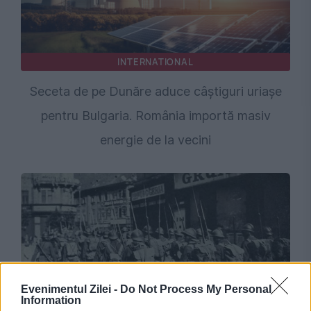
INTERNATIONAL
Seceta de pe Dunăre aduce câștiguri uriașe
pentru Bulgaria. România importă masiv
energie de la vecini
Evenimentul Zilei -
Do Not Process My Personal
Information