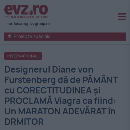
Știri
naționale
coordonare@evzgroup.ro
și
▼ Proiecte speciale
internaționale
|
INTERNATIONAL
România
Designerul Diane von
-
Furstenberg dă de PĂMÂNT
Evenimentul
cu CORECTITUDINEA şi
Zilei
PROCLAMĂ Viagra ca fiind:
Un MARATON ADEVĂRAT în
DRMITOR