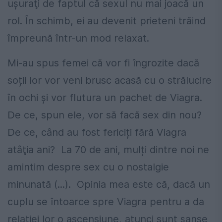
uşuraţi de faptul că sexul nu mai joacă un
rol. În schimb, ei au devenit prieteni trăind
împreună într-un mod relaxat.
Mi-au spus femei că vor fi îngrozite dacă
soții lor vor veni brusc acasă cu o strălucire
în ochi și vor flutura un pachet de Viagra.
De ce, spun ele, vor să facă sex din nou?
De ce, când au fost fericiți fără Viagra
atâţia ani? La 70 de ani, mulți dintre noi ne
amintim despre sex cu o nostalgie
minunată (...). Opinia mea este că, dacă un
cuplu se întoarce spre Viagra pentru a da
relației lor o ascensiune, atunci sunt şanse