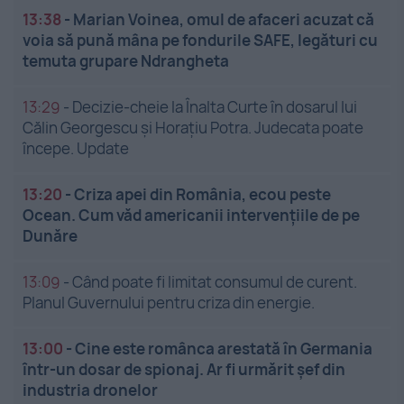
13:38
-
Marian Voinea, omul de afaceri acuzat că
voia să pună mâna pe fondurile SAFE, legături cu
temuta grupare Ndrangheta
13:29
-
Decizie-cheie la Înalta Curte în dosarul lui
Călin Georgescu și Horațiu Potra. Judecata poate
începe. Update
13:20
-
Criza apei din România, ecou peste
Ocean. Cum văd americanii intervențiile de pe
Dunăre
13:09
-
Când poate fi limitat consumul de curent.
Planul Guvernului pentru criza din energie.
13:00
-
Cine este românca arestată în Germania
într-un dosar de spionaj. Ar fi urmărit șef din
industria dronelor