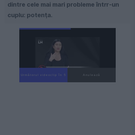
dintre cele mai mari probleme întrr-un
cuplu: potenţa.
Următorul videoclip în 3
Anulează