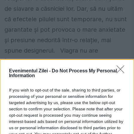
de slavare a căsniciei lor. Dar, să nu uităm
că efectele pilulei sunt temporare, nu sunt
garantate și pot provoca o mare anxietate
și presiune nedorită într-o relație, mai
spune designerul. Viagra nu are
întotdeauna efectul erectil dorit, așa cum
știu din experiență. Partenerul meu John a
Evenimentul Zilei -
Do Not Process My Personal
Information
avut probleme după ce a avut o afecțiune
If you wish to opt-out of the sale, sharing to third parties, or
cardiacă. Lipsa de viață sexuală îl făcea
processing of your personal or sensitive information for
foarte supărată şi l-a întrebat pe doctorul
targeted advertising by us, please use the below opt-out
section to confirm your selection. Please note that after your
său despre pilulă. Doctorul a spus că
opt-out request is processed you may continue seeing
interest-based ads based on personal information utilized by
partenerul meu ar trebui să fie atent
us or personal information disclosed to third parties prior to
your opt-out. You may separately opt-out of the further