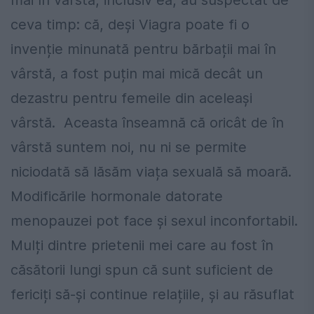
mai în vârstă, inclusiv ea, au suspectat de
ceva timp: că, deși Viagra poate fi o
invenție minunată pentru bărbații mai în
vârstă, a fost puțin mai mică decât un
dezastru pentru femeile din aceleași
vârstă. Aceasta înseamnă că oricât de în
vârstă suntem noi, nu ni se permite
niciodată să lăsăm viața sexuală să moară.
Modificările hormonale datorate
menopauzei pot face și sexul inconfortabil.
Mulți dintre prietenii mei care au fost în
căsătorii lungi spun că sunt suficient de
fericiți să-și continue relațiile, şi au răsuflat