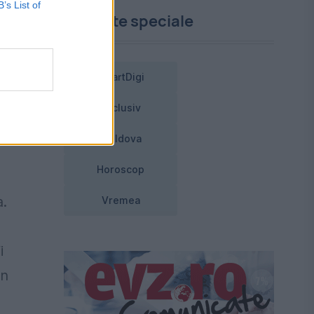
B’s List of
Proiecte speciale
n
o
SmartDigi
Exclusiv
er
Moldova
Horoscop
a.
Vremea
i
in