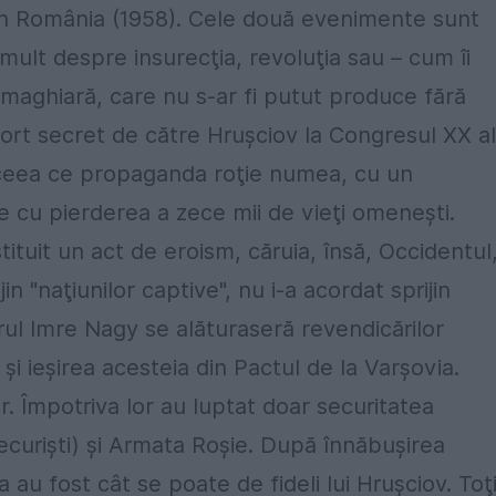
din România (1958). Cele două evenimente sunt
mult despre insurecţia, revoluţia sau – cum îi
maghiară, care nu s-ar fi putut produce fără
aport secret de către Hruşciov la Congresul XX al
t ceea ce propaganda roţie numea, cu un
 cu pierderea a zece mii de vieţi omeneşti.
ituit un act de eroism, căruia, însă, Occidentul
n "naţiunilor captive", nu i-a acordat sprijin
erul Imre Nagy se alăturaseră revendicărilor
şi ieşirea acesteia din Pactul de la Varşovia.
. Împotriva lor au luptat doar securitatea
ecurişti) şi Armata Roşie. După înnăbuşirea
 au fost cât se poate de fideli lui Hruşciov. Toţ