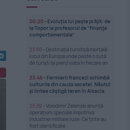
00:20
-
Evoluția lui pește prăjit: de
la Topor la profesorul de ”finanțe
comportamentale”
23:55
-
Destinația turistică mortală:
locul din Europa unde peste o sută
de turiști își pierd viața în fiecare an
23:46
-
Fermierii francezi schimbă
culturile din cauza secetei. Năutul
și lintea câștigă teren în Alsacia
23:39
-
Volodimir Zelenski anunță
operațiuni speciale împotriva
industriei militare ruse. Ce ținte au
fost identificate