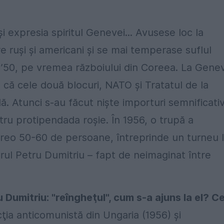
 expresia spiritul Genevei... Avusese loc la
tre ruşi şi americani şi se mai temperase suflul
r ’50, pe vremea războiului din Coreea. La Gene
 că cele două blocuri, NATO şi Tratatul de la
ă. Atunci s-au făcut nişte importuri semnificati
tru protipendada roşie. În 1956, o trupă a
vreo 50-60 de persoane, întreprinde un turneu 
itorul Petru Dumitriu – fapt de neimaginat între
u Dumitriu: "reîngheţul", cum s-a ajuns la el? C
ia anticomunistă din Ungaria (1956) şi