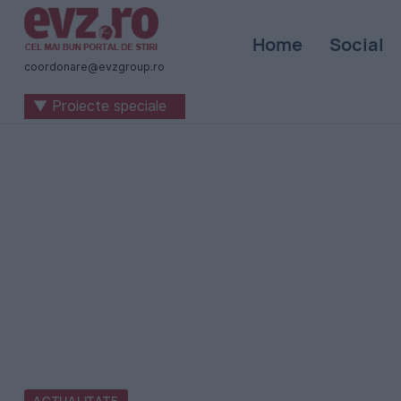
Știri
Home
Social
naționale
coordonare@evzgroup.ro
și
▼ Proiecte speciale
internaționale
|
România
-
Evenimentul
Zilei