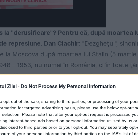
la "derusificare"? Pentru că, după moartea l
 de represiune.
Dan Ciachir:
"Dezgheţul", sinon
ce la Moscova după moartea lui Stalin (5 martie
 1948 – 1953, nu numai în România, ci în toate ţăr
oadă a terorii. Moartea lui Stalin a fost un
toată Europa de Răsărit. Lumea s-a îmbătat
l Zilei -
Do Not Process My Personal Information
i cât şi în provincie, la ţară ca şi la oraş...
to opt-out of the sale, sharing to third parties, or processing of your per
pagini memorabile în acest sens în jurnalul său. 
formation for targeted advertising by us, please use the below opt-out s
r selection. Please note that after your opt-out request is processed y
l Dunăre – Marea Neagră, care înghiţise atâtea
eing interest-based ads based on personal information utilized by us or
disclosed to third parties prior to your opt-out. You may separately opt-
e 23 august acelaşi an "o eroare economică
losure of your personal information by third parties on the IAB’s list of