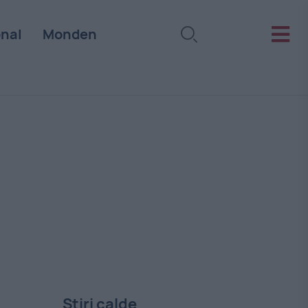
onal
Monden
Stiri calde