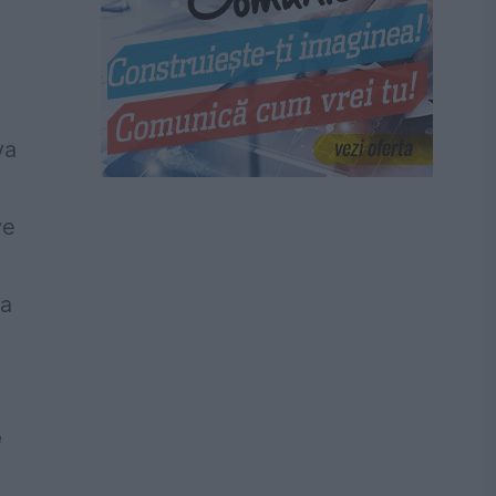
va
ve
la
e