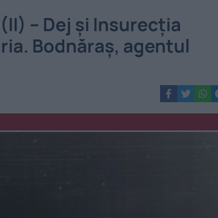
II) – Dej şi Insurecţia
ria. Bodnăraş, agentul