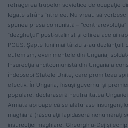
retragerea trupelor sovietice de ocupaţie 
legate strâns între ee. Nu vreau să vorbesc 
spunea presa comunistă – "contrarevoluţia" 
"dezgheţul" post-stalinist şi citirea acelui r
PCUS. Şapte luni mai târziu s-au dezlănţui
eufemism, evenimentele din Ungaria, soldate
Insurecţia ancitcomunistă din Ungaria a const
îndeosebi Statele Unite, care promiteau spriji
efectiv. În Ungaria, însuși guvernul şi premi
populare, declaraseră neutralitatea Ungariei 
Armata aproape că se alăturase insurgenţilor
maghiară (răsculaţii lapidaseră nenumăraţi s
insurecţiei maghiare, Gheorghiu-Dej şi echipa