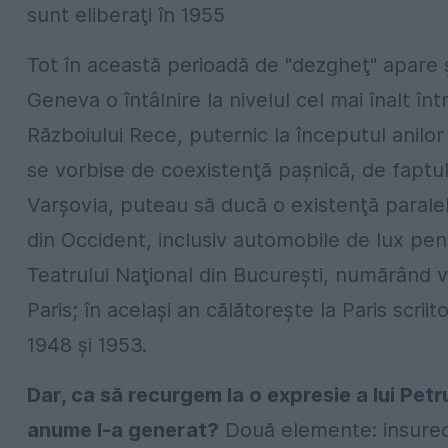
sunt eliberaţi în 1955
Tot în această perioadă de "dezgheţ" apare şi
Geneva o întâlnire la nivelul cel mai înalt în
Războiului Rece, puternic la începutul anilo
se vorbise de coexistenţă paşnică, de faptul
Varşovia, puteau să ducă o existenţă paralel
din Occident, inclusiv automobile de lux pen
Teatrului Naţional din Bucureşti, numărând 
Paris; în acelaşi an călătoreşte la Paris scri
1948 şi 1953.
Dar, ca să recurgem la o expresie a lui Petr
anume l-a generat?
Două elemente: insurecţ