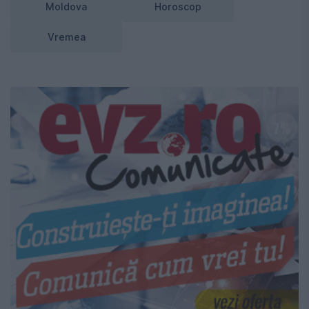
Moldova
Horoscop
Vremea