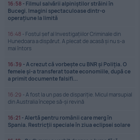
16:58
-
Filmul salvării alpiniștilor străini în
Bucegi. Imagini spectaculoase dintr-o
operațiune la limită
16:48
-
Fostul șef al Investigațiilor Criminale din
Hunedoara a dispărut. A plecat de acasă și nu s-a
mai întors
16:39
-
A crezut că vorbește cu BNR și Poliția. O
femeie și-a transferat toate economiile, după ce
a primit documente falsifi...
16:29
-
A fost la un pas de dispariție. Micul marsupial
din Australia începe să-și revină
16:21
-
Alertă pentru românii care merg în
Spania. Restricții speciale în ziua eclipsei solare