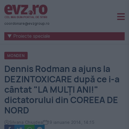
Știri
naționale
coordonare@evzgroup.ro
și
▼ Proiecte speciale
internaționale
|
MONDEN
România
Dennis Rodman a ajuns la
-
DEZINTOXICARE după ce i-a
Evenimentul
cântat "LA MULŢI ANI!"
Zilei
dictatorului din COREEA DE
NORD
Silvana Chiujdea
19 ianuarie 2014, 14:15