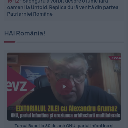
16:12
-
Sadhguru a vorbit despre o lume fără
oameni la Untold. Replica dură venită din partea
Patriarhiei Române
HAI România!
Turnul Babel la 80 de ani: ONU, pariul Infantino și