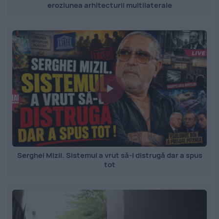
eroziunea arhitecturii multilaterale
Serghei Mizil. Sistemul a vrut să-l distrugă dar a spus
tot