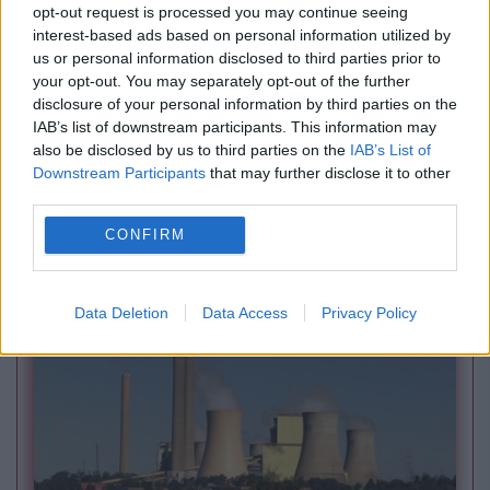
opt-out request is processed you may continue seeing
interest-based ads based on personal information utilized by
us or personal information disclosed to third parties prior to
your opt-out. You may separately opt-out of the further
disclosure of your personal information by third parties on the
IAB’s list of downstream participants. This information may
INTERNATIONAL
also be disclosed by us to third parties on the
IAB’s List of
Downstream Participants
that may further disclose it to other
Putin i-a mulțumit public lui Kim Jong-un
third parties.
pentru ajutorul din războiul din Ucraina: „Nu
CONFIRM
vom uita niciodată”
Data Deletion
Data Access
Privacy Policy