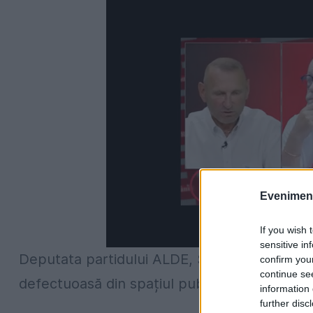
Evenimentu
If you wish 
sensitive in
Deputata partidului ALDE, Steluța Cătăniciu, 
confirm you
continue se
defectuoasă din spațiul public și să își dea d
information 
further disc