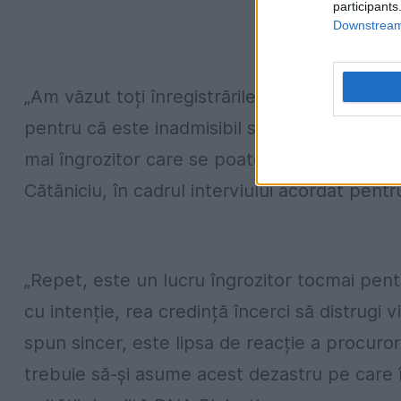
participants
Downstream 
„Am văzut toți înregistrările care au fost di
pentru că este inadmisibil să vezi că un proc
mai îngrozitor care se poate întâmpla, vă spu
Cătăniciu, în cadrul interviului acordat pentru
„Repet, este un lucru îngrozitor tocmai pentru
cu intenție, rea credință încerci să distrugi
spun sincer, este lipsa de reacție a procuro
trebuie să-și asume acest dezastru pe care î