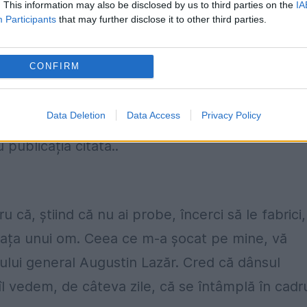
. This information may also be disclosed by us to third parties on the
IA
Participants
that may further disclose it to other third parties.
CONFIRM
fuzate în spațiul public. Cred că ne-am cutremur
uror fabrică probe într-un dosar. Este lucrul cel
Data Deletion
Data Access
Privacy Policy
n în calitate de avocat", a afirmat Steluța
 publicația citată..
 că, știind că nu ai probe, încerci să le fabrici,
 viața unui om. Ceea ce m-a șocat pe mine, vă
rului general Augustin Lazăr. Cred că dânsul
l vedem, de câteva zile, că se întâmplă în cadr