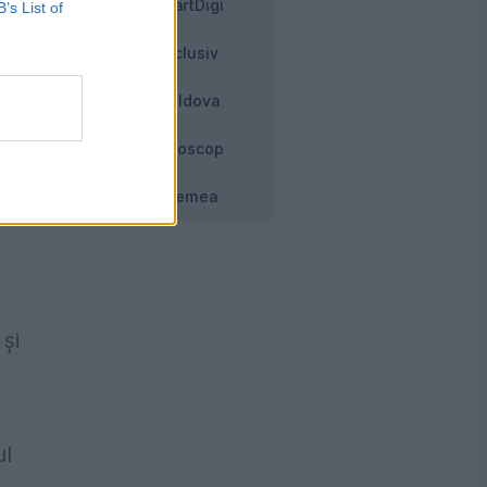
SmartDigi
B’s List of
Exclusiv
Moldova
at
Horoscop
Vremea
 și
ul