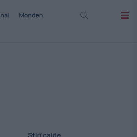
onal
Monden
Stiri calde