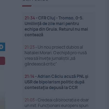
21:34
-
CFR Cluj - Tromso, 0-5.
Umilință de zile mari pentru
echipa din Gruia. Returul nu mai
contează
21:23
-
Un nou proiect dubios al
Nataliei Morari. O echipă pro-rusă
vrea să înveţe jurnaliştii „să
gândească critic”
21:14
-
Adrian Câciu acuză PNL și
USR de bipolarism politic după
contestația depusă la CCR
21:03
-
Credeai că birocrația e doar
un mit. Funcționarii europeni spun