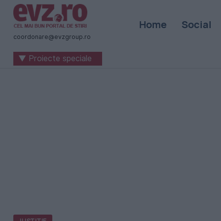
Știri
Home
Social
naționale
coordonare@evzgroup.ro
și
▼ Proiecte speciale
internaționale
|
România
-
Evenimentul
Zilei