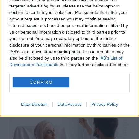
adresa lui Bolojan
targeted advertising by us, please use the below opt-out
section to confirm your selection. Please note that after your
opt-out request is processed you may continue seeing
interest-based ads based on personal information utilized by
us or personal information disclosed to third parties prior to
your opt-out. You may separately opt-out of the further
disclosure of your personal information by third parties on the
IAB’s list of downstream participants. This information may
also be disclosed by us to third parties on the
IAB’s List of
Downstream Participants
that may further disclose it to other
third parties.
SPORT
CONFIRM
Pierdere grea pentru Ionuț Lupescu. Anunțul
dureros făcut de fostul internațional
Data Deletion
Data Access
Privacy Policy