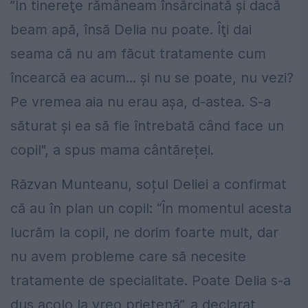
”În tinereţe rămâneam însărcinată şi dacă
beam apă, însă Delia nu poate. Îţi dai
seama că nu am făcut tratamente cum
încearcă ea acum... şi nu se poate, nu vezi?
Pe vremea aia nu erau aşa, d-astea. S-a
săturat şi ea să fie întrebată când face un
copil", a spus mama cântăreței.
Răzvan Munteanu, soțul Deliei a confirmat
că au în plan un copil: “În momentul acesta
lucrăm la copil, ne dorim foarte mult, dar
nu avem probleme care să necesite
tratamente de specialitate. Poate Delia s-a
dus acolo la vreo prietenă”, a declarat