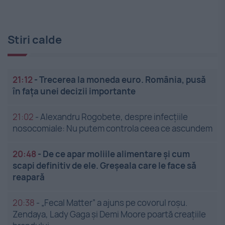
Stiri calde
21:12
-
Trecerea la moneda euro. România, pusă
în fața unei decizii importante
21:02
-
Alexandru Rogobete, despre infecțiile
nosocomiale: Nu putem controla ceea ce ascundem
20:48
-
De ce apar moliile alimentare și cum
scapi definitiv de ele. Greșeala care le face să
reapară
20:38
-
„Fecal Matter” a ajuns pe covorul roșu.
Zendaya, Lady Gaga și Demi Moore poartă creațiile