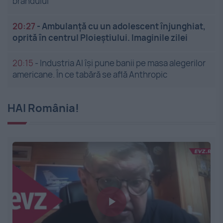
brandului
20:27
-
Ambulanță cu un adolescent înjunghiat,
oprită în centrul Ploieștiului. Imaginile zilei
20:15
-
Industria AI își pune banii pe masa alegerilor
americane. În ce tabără se află Anthropic
HAI România!