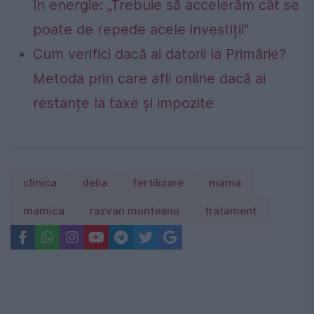
în energie: „Trebuie să accelerăm cât se
poate de repede acele investiții”
Cum verifici dacă ai datorii la Primărie?
Metoda prin care afli online dacă ai
restanțe la taxe și impozite
clinica
delia
fertilizare
mama
mamica
razvan munteanu
tratament