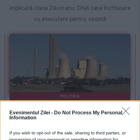
implicată Oana Zăvoranu. DNA cere închisoare
cu executare pentru vedetă
POLITICA
PSD cere activarea mecanismului european
Evenimentul Zilei -
Do Not Process My Personal
Information
de urgență pentru energie și susține
menținerea centralelor pe cărbune. Critici la
If you wish to opt-out of the sale, sharing to third parties, or
processing of your personal or sensitive information for