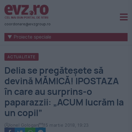
Știri
naționale
coordonare@evzgroup.ro
și
▼ Proiecte speciale
internaționale
|
ACTUALITATE
România
Delia se pregăteșete să
-
devină MĂMICĂ! IPOSTAZA
Evenimentul
în care au surprins-o
Zilei
paparazzii: „ACUM lucrăm la
un copil”
Ionel Gologan
15 martie 2018, 19:23