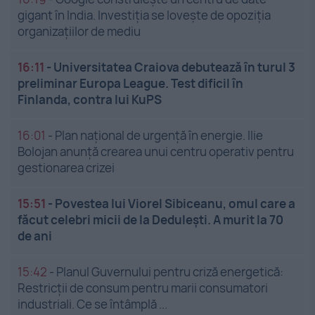
gigant în India. Investiția se lovește de opoziția
organizațiilor de mediu
16:11
-
Universitatea Craiova debutează în turul 3
preliminar Europa League. Test dificil în
Finlanda, contra lui KuPS
16:01
-
Plan național de urgență în energie. Ilie
Bolojan anunță crearea unui centru operativ pentru
gestionarea crizei
15:51
-
Povestea lui Viorel Sibiceanu, omul care a
făcut celebri micii de la Dedulești. A murit la 70
de ani
15:42
-
Planul Guvernului pentru criză energetică:
Restricții de consum pentru marii consumatori
industriali. Ce se întâmplă ...