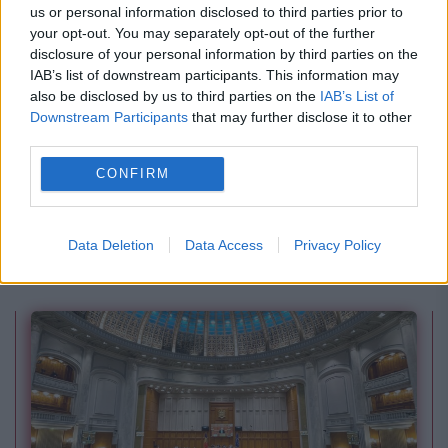
us or personal information disclosed to third parties prior to
your opt-out. You may separately opt-out of the further
disclosure of your personal information by third parties on the
IAB’s list of downstream participants. This information may
also be disclosed by us to third parties on the
IAB’s List of
Downstream Participants
that may further disclose it to other
third parties.
INTERNATIONAL
CONFIRM
Clarificările IGSU și IGAv după accidentul din
Grecia, cu două elicoptere care s-au lovit în
Data Deletion
Data Access
Privacy Policy
aer