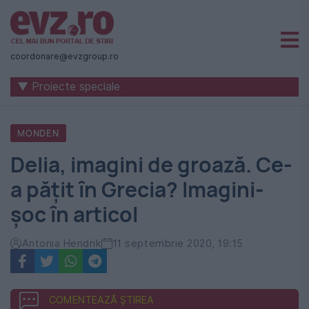
Știri
naționale
coordonare@evzgroup.ro
și
▼ Proiecte speciale
internaționale
|
MONDEN
România
Delia, imagini de groază. Ce-
-
a păţit în Grecia? Imagini-
Evenimentul
şoc în articol
Zilei
Antonia Hendrik
11 septembrie 2020, 19:15
COMENTEAZĂ ȘTIREA