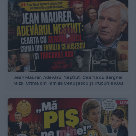
Jean Maurer, Adevărul Neștiut: Cearta cu Serghei
Mizil, Crima din Familia Ceaușescu și Trucurile KGB