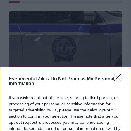
INTERNATIONAL
Evenimentul Zilei -
Do Not Process My Personal
Și-a ascuns tatăl mort într-un congelator timp
Information
de doi ani și jumătate. Motivul invocat i-a uimit
If you wish to opt-out of the sale, sharing to third parties, or
pe anchetatori
processing of your personal or sensitive information for
targeted advertising by us, please use the below opt-out
section to confirm your selection. Please note that after your
opt-out request is processed you may continue seeing
interest-based ads based on personal information utilized by