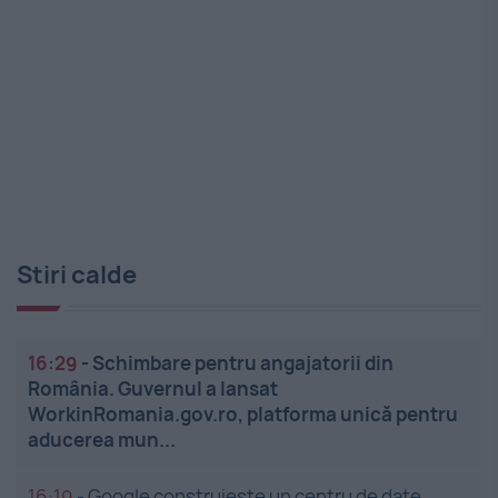
Stiri calde
16:29
-
Schimbare pentru angajatorii din
România. Guvernul a lansat
WorkinRomania.gov.ro, platforma unică pentru
aducerea mun...
16:19
-
Google construiește un centru de date