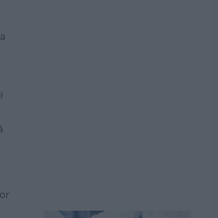
ua
i
ă
lor