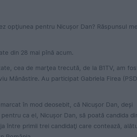
rez opţiunea pentru Nicuşor Dan? Răspunsul m
late din 28 mai pînă acum.
izate, cea de marţea trecută, de la B1TV, am fos
viu Mânăstire. Au participat Gabriela Firea (PSD
remarcat în mod deosebit, că Nicuşor Dan, deşi
r pentru ca el, Nicușor Dan, să poată candida di
ja între primii trei candidaţi care contează, alătu
din România.