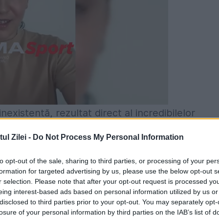
xistentă, rezultat direct al incredibilelor
ă, alegerile din 5 iunie 2016 rămîn de o importanţ
l Zilei -
Do Not Process My Personal Information
şi chiar pentru soarta democraţiei în acestă ţa
to opt-out of the sale, sharing to third parties, or processing of your per
rin preocuparea Puterii Protectoare America de
formation for targeted advertising by us, please use the below opt-out s
 a tot felul de experimente de laborator.
r selection. Please note that after your opt-out request is processed y
eing interest-based ads based on personal information utilized by us or
disclosed to third parties prior to your opt-out. You may separately opt-
ania electorală nu începuse oficial, îmi
losure of your personal information by third parties on the IAB’s list of