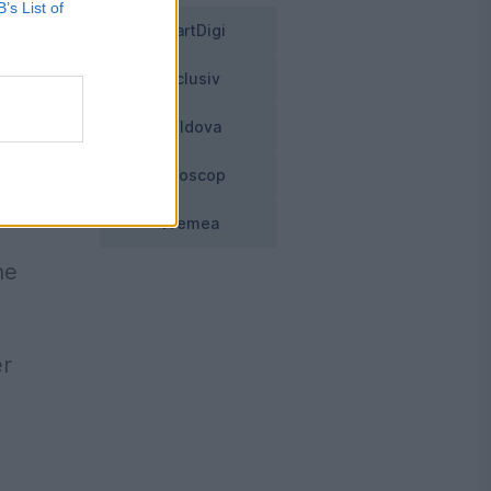
B’s List of
SmartDigi
Exclusiv
Moldova
e
Horoscop
i
Vremea
ne
er