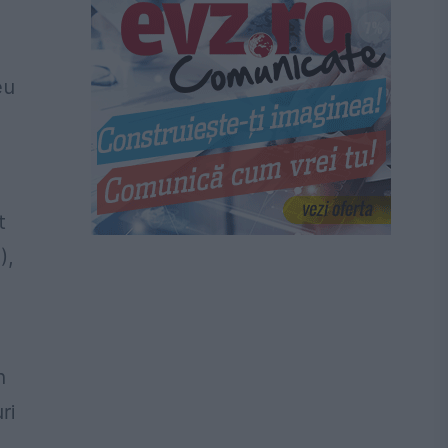
eu
t
),
n
ri