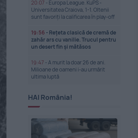
20:07
-
Europa League. KuPS -
Universitatea Craiova, 1-1. Oltenii
sunt favoriți la calificarea în play-off
19:56
-
Rețeta clasică de cremă de
zahăr ars cu vanilie. Trucul pentru
un desert fin și mătăsos
19:47
-
A murit la doar 26 de ani.
Milioane de oameni i-au urmărit
ultima luptă
HAI România!