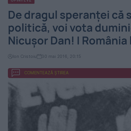
OPINII EVZ
De dragul speranței că s
politică, voi vota dumini
Nicușor Dan! | România l
Ion Cristoiu
30 mai 2016, 20:15
COMENTEAZĂ ȘTIREA