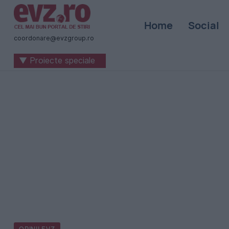
Știri
Home
Social
naționale
coordonare@evzgroup.ro
și
▼ Proiecte speciale
internaționale
|
România
-
Evenimentul
Zilei