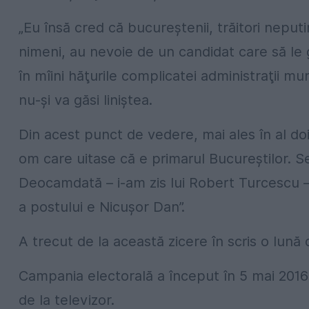
„Eu însă cred că bucureştenii, trăitori neput
nimeni, au nevoie de un candidat care să le 
în mîini hăţurile complicatei administraţii mun
nu-şi va găsi liniştea.
Din acest punct de vedere, mai ales în al do
om care uitase că e primarul Bucureştilor. 
Deocamdată – i-am zis lui Robert Turcescu – 
a postului e Nicuşor Dan”.
A trecut de la această zicere în scris o lună d
Campania electorală a început în 5 mai 2016 ş
de la televizor.