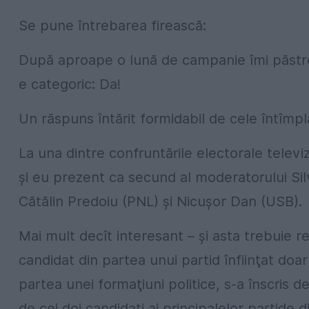
Se pune întrebarea firească:
După aproape o lună de campanie îmi păst
e categoric: Da!
Un răspuns întărit formidabil de cele întîmp
La una dintre confruntările electorale telev
şi eu prezent ca secund al moderatorului Sil
Cătălin Predoiu (PNL) şi Nicuşor Dan (USB).
Mai mult decît interesant – şi asta trebuie 
candidat din partea unui partid înfiinţat doa
partea unei formaţiuni politice, s-a înscris de
de cei doi candidaţi ai principalelor partide 