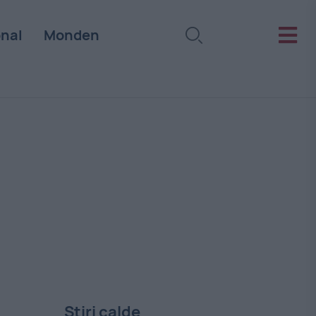
onal
Monden
Stiri calde