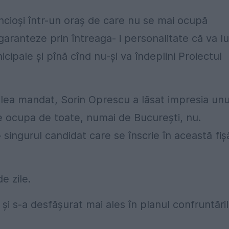
incioşi într-un oraş de care nu se mai ocupă
garanteze prin întreaga- i personalitate că va l
icipale şi pînă cînd nu-şi va îndeplini Proiectul
ilea mandat, Sorin Oprescu a lăsat impresia unu
Se ocupa de toate, numai de Bucureşti, nu.
singurul candidat care se înscrie în această fiş
e zile.
i s-a desfăşurat mai ales în planul confruntări