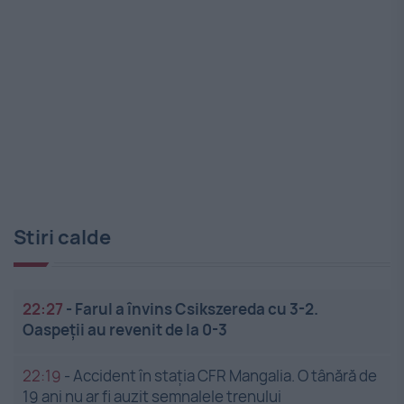
Stiri calde
22:27
-
Farul a învins Csikszereda cu 3-2.
Oaspeții au revenit de la 0-3
22:19
-
Accident în stația CFR Mangalia. O tânără de
19 ani nu ar fi auzit semnalele trenului