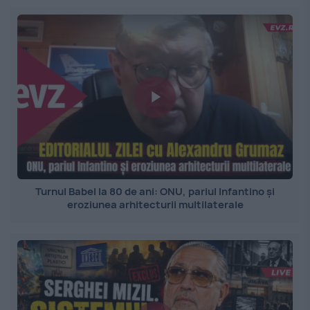
Turnul Babel la 80 de ani: ONU, pariul Infantino și
eroziunea arhitecturii multilaterale