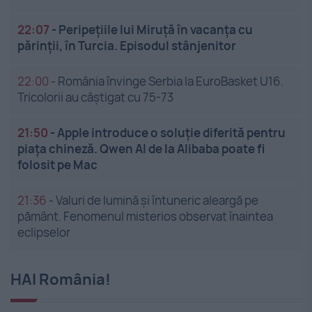
22:07
-
Peripețiile lui Miruță în vacanța cu
părinții, în Turcia. Episodul stânjenitor
22:00
-
România învinge Serbia la EuroBasket U16.
Tricolorii au câștigat cu 75-73
21:50
-
Apple introduce o soluție diferită pentru
piața chineză. Qwen AI de la Alibaba poate fi
folosit pe Mac
21:36
-
Valuri de lumină și întuneric aleargă pe
pământ. Fenomenul misterios observat înaintea
eclipselor
HAI România!