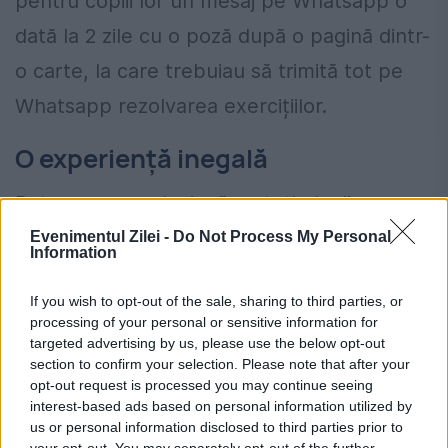
pentru copiii lor un mesaj pe Whatsapp o
dată la 2 zile cu o poză după o pagină dintr-
o carte, la care trebuiau să trimită tot pe
Whatsapp rezolvarea exercițiilor.
O experiență inegală
Putem spune, deci, că nu toți elevii au
beneficiat de aceeași experiență de
Evenimentul Zilei -
Do Not Process My Personal
Information
învățare. Înregistrarea lecțiilor de către
If you wish to opt-out of the sale, sharing to third parties, or
profesori dedicați pentru fiecare obiect de
processing of your personal or sensitive information for
studiu ar oferi pentru prima dată în istoria
targeted advertising by us, please use the below opt-out
section to confirm your selection. Please note that after your
sistemului educațional românesc acces
opt-out request is processed you may continue seeing
interest-based ads based on personal information utilized by
elevilor din întreaga țară la aceeași calitate
us or personal information disclosed to third parties prior to
a predării. Elevii din zone rurale sau zone
your opt-out. You may separately opt-out of the further