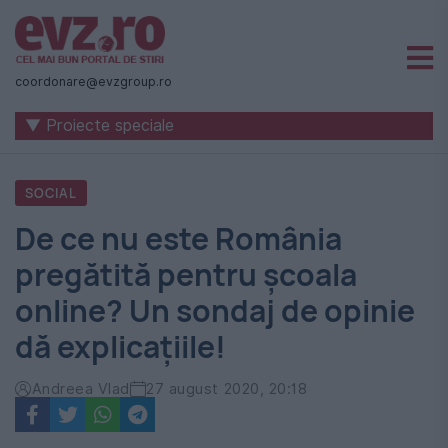
Știri
naționale
coordonare@evzgroup.ro
și
▼ Proiecte speciale
internaționale
|
SOCIAL
România
De ce nu este România
-
pregătită pentru școala
Evenimentul
online? Un sondaj de opinie
Zilei
dă explicațiile!
Andreea Vlad
27 august 2020, 20:18