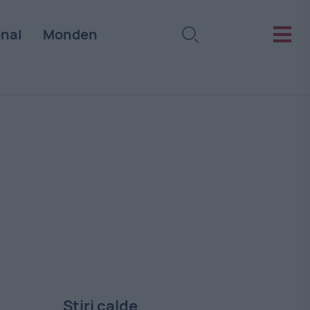
onal
Monden
Stiri calde