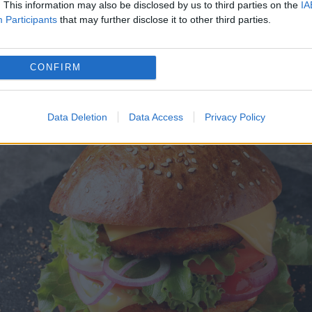
. This information may also be disclosed by us to third parties on the
IA
te pentru a evita astfel de momente neplăcute. Ia
Participants
that may further disclose it to other third parties.
rger fără să te murdărești.
CONFIRM
Data Deletion
Data Access
Privacy Policy