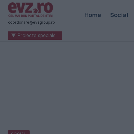
Știri
Home
Social
naționale
coordonare@evzgroup.ro
și
▼ Proiecte speciale
internaționale
|
România
-
Evenimentul
Zilei