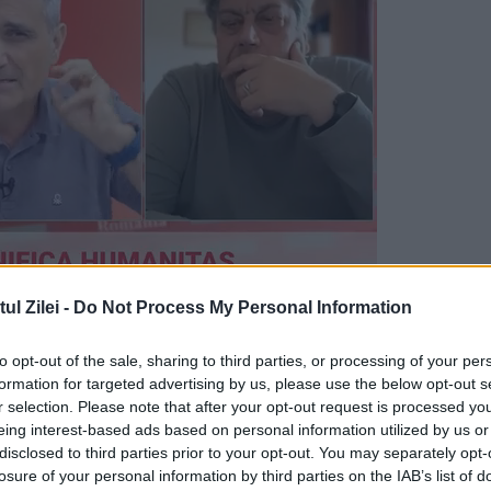
l Zilei -
Do Not Process My Personal Information
i elaborat, cu atât cresc șansele unui accident
se destramă, legume care sar pe masă — toate po
to opt-out of the sale, sharing to third parties, or processing of your per
formation for targeted advertising by us, please use the below opt-out s
u vestimentar.
r selection. Please note that after your opt-out request is processed y
eing interest-based ads based on personal information utilized by us or
 te murdărești
disclosed to third parties prior to your opt-out. You may separately opt-
losure of your personal information by third parties on the IAB’s list of