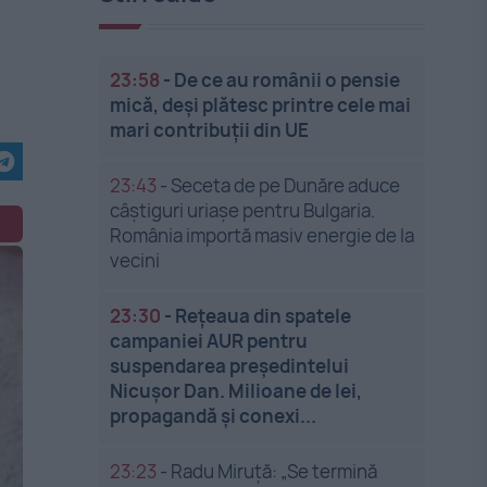
23:58
-
De ce au românii o pensie
mică, deși plătesc printre cele mai
mari contribuții din UE
23:43
-
Seceta de pe Dunăre aduce
câștiguri uriașe pentru Bulgaria.
România importă masiv energie de la
vecini
23:30
-
Rețeaua din spatele
campaniei AUR pentru
suspendarea președintelui
Nicușor Dan. Milioane de lei,
propagandă și conexi...
23:23
-
Radu Miruță: „Se termină