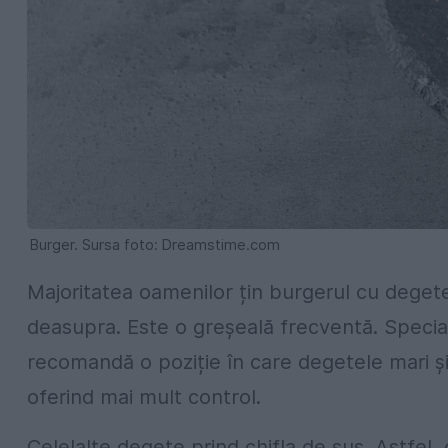
Burger. Sursa foto: Dreamstime.com
Majoritatea oamenilor țin burgerul cu degete
deasupra. Este o greșeală frecventă. Specialiș
recomandă o poziție în care degetele mari și 
oferind mai mult control.
Celelalte degete prind chifla de sus. Astfel, co