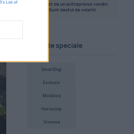
B’s List of
explicat de un antreprenor român.
tă
Sunt destul de volatili
Proiecte speciale
SmartDigi
Exclusiv
Moldova
Horoscop
Vremea