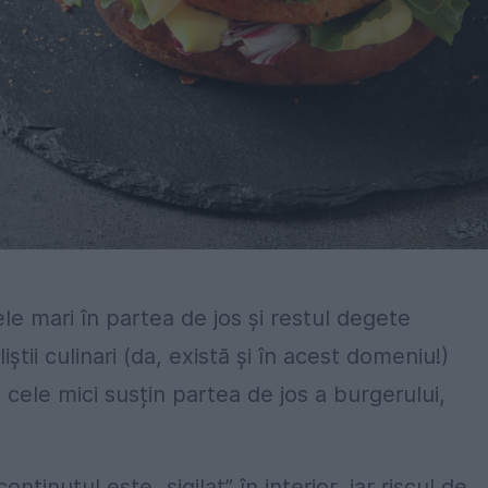
le mari în partea de jos și restul degete
tii culinari (da, există și în acest domeniu!)
cele mici susțin partea de jos a burgerului,
nținutul este „sigilat” în interior, iar riscul de