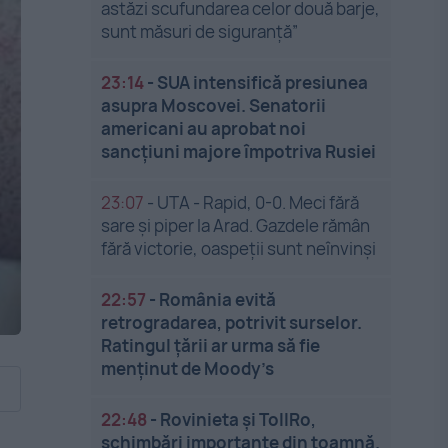
astăzi scufundarea celor două barje,
sunt măsuri de siguranţă”
23:14
-
SUA intensifică presiunea
asupra Moscovei. Senatorii
americani au aprobat noi
sancțiuni majore împotriva Rusiei
23:07
-
UTA - Rapid, 0-0. Meci fără
sare și piper la Arad. Gazdele rămân
fără victorie, oaspeții sunt neînvinși
22:57
-
România evită
retrogradarea, potrivit surselor.
Ratingul țării ar urma să fie
menținut de Moody’s
22:48
-
Rovinieta și TollRo,
schimbări importante din toamnă.