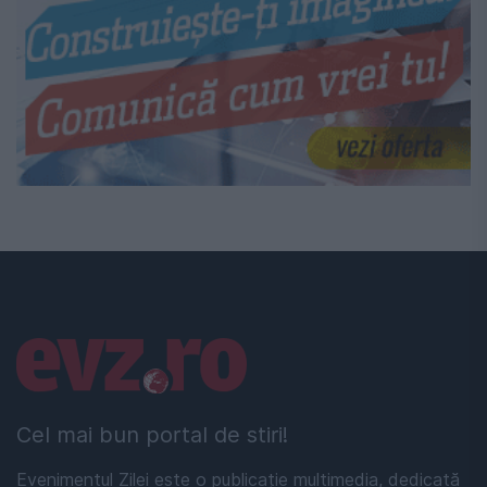
Linkuri utile
Cel mai bun portal de stiri!
Evenimentul Zilei este o publicație multimedia, dedicată