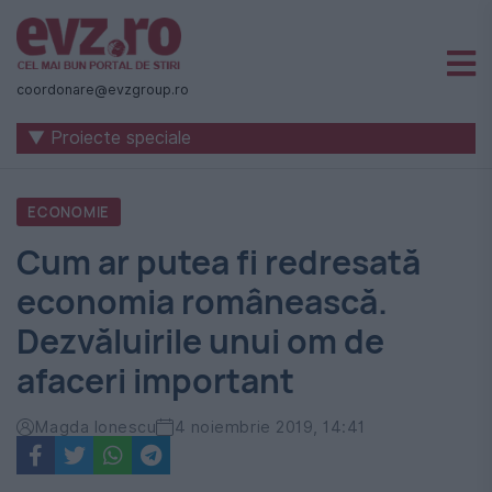
Știri
naționale
coordonare@evzgroup.ro
și
▼ Proiecte speciale
internaționale
|
ECONOMIE
România
Cum ar putea fi redresată
-
economia românească.
Evenimentul
Dezvăluirile unui om de
Zilei
afaceri important
Magda Ionescu
4 noiembrie 2019, 14:41