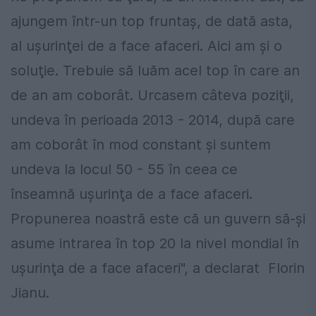
ajungem într-un top fruntaş, de dată asta,
al uşurinţei de a face afaceri. Aici am şi o
soluţie. Trebuie să luăm acel top în care an
de an am coborât. Urcasem câteva poziţii,
undeva în perioada 2013 - 2014, după care
am coborât în mod constant şi suntem
undeva la locul 50 - 55 în ceea ce
înseamnă uşurinţa de a face afaceri.
Propunerea noastră este că un guvern să-şi
asume intrarea în top 20 la nivel mondial în
uşurinţa de a face afaceri", a declarat Florin
Jianu.