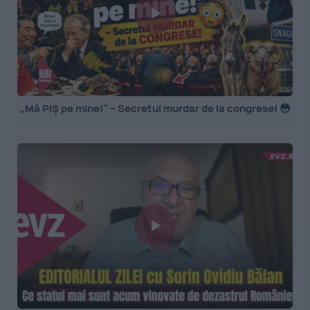
„Mă PIȘ pe mine!” – Secretul murdar de la congrese! 😳