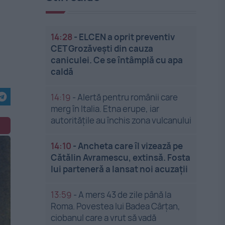
14:28
-
ELCEN a oprit preventiv
CET Grozăveşti din cauza
caniculei. Ce se întâmplă cu apa
caldă
14:19
-
Alertă pentru românii care
merg în Italia. Etna erupe, iar
autoritățile au închis zona vulcanului
14:10
-
Ancheta care îl vizează pe
Cătălin Avramescu, extinsă. Fosta
lui parteneră a lansat noi acuzații
13:59
-
A mers 43 de zile până la
Roma. Povestea lui Badea Cârțan,
ciobanul care a vrut să vadă