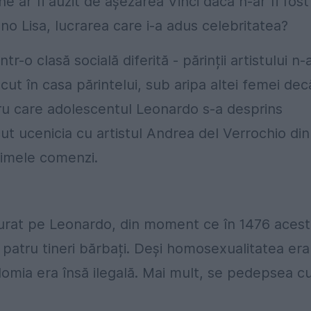
ne ar fi auzit de așezarea Vinci dacă n-ar fi fost
o Lisa, lucrarea care i-a adus celebritatea?
ntr-o clasă socială diferită - părinții artistului n-
scut în casa părintelui, sub aripa altei femei dec
ru care adolescentul Leonardo s-a desprins
cut ucenicia cu artistul Andrea del Verrochio din
primele comenzi.
ulburat pe Leonardo, din moment ce în 1476 aces
 patru tineri bărbați. Deși homosexualitatea era
domia era însă ilegală. Mai mult, se pedepsea c