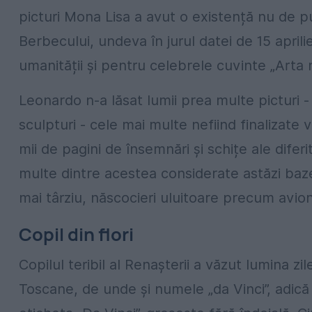
picturi Mona Lisa a avut o existență nu de puț
Berbecului, undeva în jurul datei de 15 aprili
umanității și pentru celebrele cuvinte „Arta 
Leonardo n-a lăsat lumii prea multe picturi - 
sculpturi - cele mai multe nefiind finalizate vr
mii de pagini de însemnări și schițe ale diferi
multe dintre acestea considerate astăzi baze
mai târziu, născocieri uluitoare precum avionu
Copil din flori
Copilul teribil al Renașterii a văzut lumina zil
Toscane, de unde și numele „da Vinci”, adică 