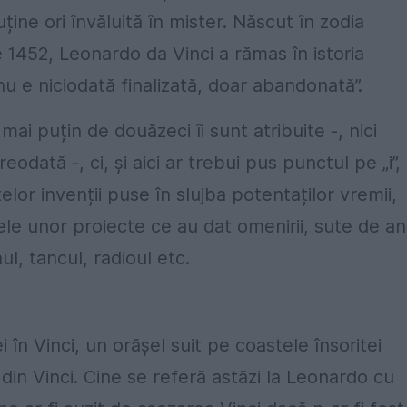
ine ori învăluită în mister. Născut în zodia
e 1452, Leonardo da Vinci a rămas în istoria
nu e niciodată finalizată, doar abandonată”.
mai puțin de douăzeci îi sunt atribuite -, nici
eodată -, ci, și aici ar trebui pus punctul pe „i”,
telor invenții puse în slujba potentaților vremii,
le unor proiecte ce au dat omenirii, sute de an
l, tancul, radioul etc.
ei în Vinci, un orășel suit pe coastele însoritei
din Vinci. Cine se referă astăzi la Leonardo cu