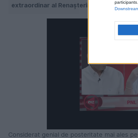
participants
extraordinar al Renașterii și al culturii uni
Downstream 
Considerat genial de posteritate mai ales pen