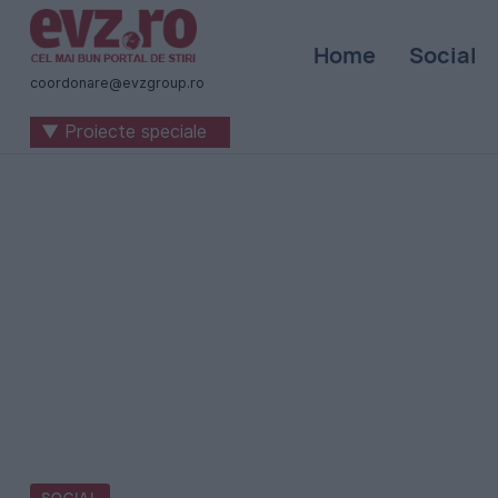
Știri
Home
Social
naționale
coordonare@evzgroup.ro
și
▼ Proiecte speciale
internaționale
|
România
-
Evenimentul
Zilei