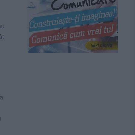
au
ât
ta
u