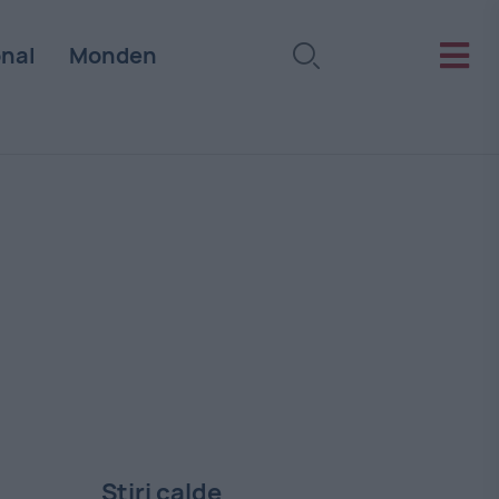
onal
Monden
Stiri calde