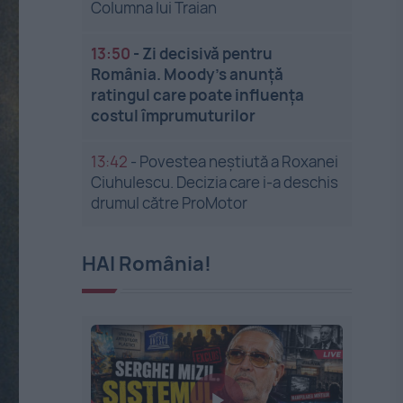
Columna lui Traian
13:50
-
Zi decisivă pentru
România. Moody’s anunță
ratingul care poate influența
costul împrumuturilor
13:42
-
Povestea neștiută a Roxanei
Ciuhulescu. Decizia care i-a deschis
drumul către ProMotor
HAI România!