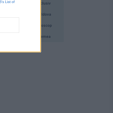
B’s List of
Exclusiv
Moldova
Horoscop
Vremea