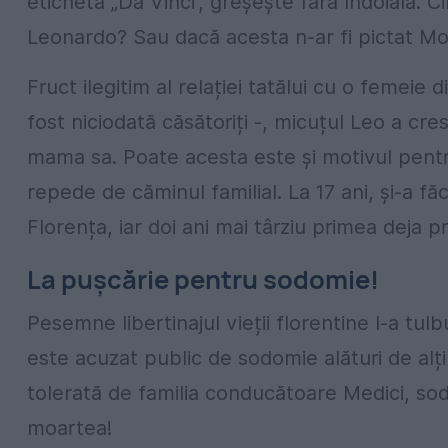
eticheta „Da Vinci”, greșește fără îndoială. Ci
Leonardo? Sau dacă acesta n-ar fi pictat Mon
Fruct ilegitim al relației tatălui cu o femeie di
fost niciodată căsătoriți -, micuțul Leo a cre
mama sa. Poate acesta este și motivul pent
repede de căminul familial. La 17 ani, și-a fă
Florența, iar doi ani mai târziu primea deja 
La pușcărie pentru sodomie!
Pesemne libertinajul vieții florentine l-a t
este acuzat public de sodomie alături de alți
tolerată de familia conducătoare Medici, so
moartea!