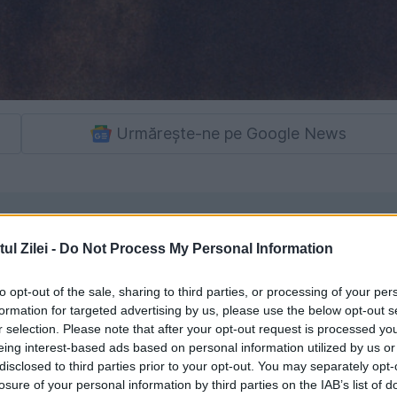
Urmărește-ne pe Google News
l Zilei -
Do Not Process My Personal Information
to opt-out of the sale, sharing to third parties, or processing of your per
formation for targeted advertising by us, please use the below opt-out s
r selection. Please note that after your opt-out request is processed y
or secrete ale marilor artiști, un altfel de
eing interest-based ads based on personal information utilized by us or
disclosed to third parties prior to your opt-out. You may separately opt-
ntatorului Leonardo din Vinci, personaj
losure of your personal information by third parties on the IAB’s list of