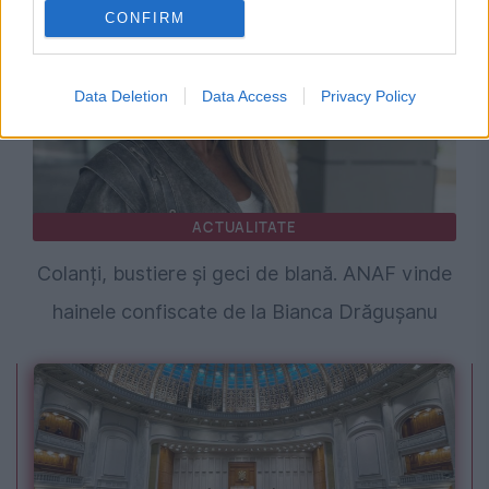
CONFIRM
Data Deletion
Data Access
Privacy Policy
ACTUALITATE
Colanți, bustiere și geci de blană. ANAF vinde
hainele confiscate de la Bianca Drăgușanu