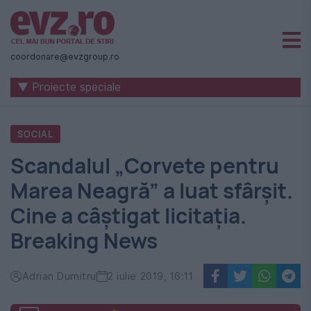
Știri
naționale
coordonare@evzgroup.ro
și
▼ Proiecte speciale
internaționale
|
SOCIAL
România
Scandalul „Corvete pentru
-
Marea Neagră” a luat sfârșit.
Evenimentul
Cine a câștigat licitația.
Zilei
Breaking News
Adrian Dumitru
2 iulie 2019, 16:11