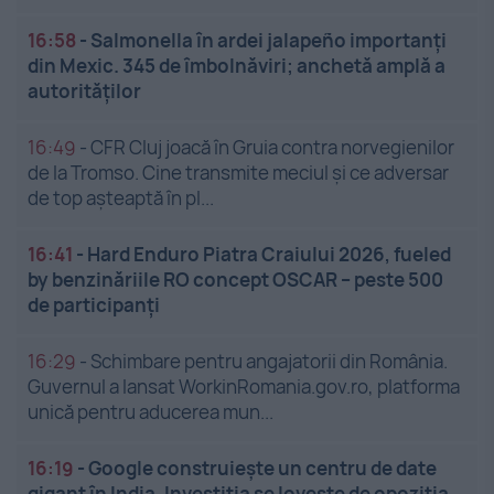
16:58
-
Salmonella în ardei jalapeño importanți
din Mexic. 345 de îmbolnăviri; anchetă amplă a
autorităților
16:49
-
CFR Cluj joacă în Gruia contra norvegienilor
de la Tromso. Cine transmite meciul și ce adversar
de top așteaptă în pl...
16:41
-
Hard Enduro Piatra Craiului 2026, fueled
by benzinăriile RO concept OSCAR – peste 500
de participanți
16:29
-
Schimbare pentru angajatorii din România.
Guvernul a lansat WorkinRomania.gov.ro, platforma
unică pentru aducerea mun...
16:19
-
Google construiește un centru de date
gigant în India. Investiția se lovește de opoziția