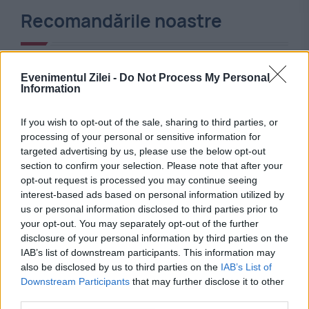
Recomandările noastre
Evenimentul Zilei -
Do Not Process My Personal
Information
If you wish to opt-out of the sale, sharing to third parties, or
processing of your personal or sensitive information for
targeted advertising by us, please use the below opt-out
section to confirm your selection. Please note that after your
opt-out request is processed you may continue seeing
interest-based ads based on personal information utilized by
MONDEN
us or personal information disclosed to third parties prior to
your opt-out. You may separately opt-out of the further
Tatăl lui Amy Winehouse, obligat să plătească
disclosure of your personal information by third parties on the
IAB’s list of downstream participants. This information may
aproape un milion de lire. A pierdut procesul
also be disclosed by us to third parties on the
IAB’s List of
privind hainele artistei
Downstream Participants
that may further disclose it to other
third parties.