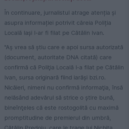
În continuare, jurnalistul atrage atenția și
asupra informației potrivit căreia Poliția
Locală Iași l-ar fi filat pe Cătălin Ivan.
"Aş vrea să ştiu care e apoi sursa autorizată
(document, autoritate DNA citată) care
confirmă că Poliţia Locală l-a filat pe Cătălin
Ivan, sursa originară fiind iarăşi bzi.ro.
Nicăieri, nimeni nu confirmă informaţia, însă
nelăsând adevărul să strice o ştire bună,
bineînţeles că este rostogolită cu maximă
promptitudine de premierul din umbră,
Cătălin Predoiu, care le trage lui Nichita,