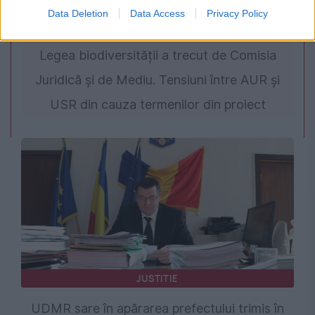
Data Deletion
Data Access
Privacy Policy
POLITICA
Legea biodiversității a trecut de Comisia
Juridică și de Mediu. Tensiuni între AUR și
USR din cauza termenilor din proiect
JUSTITIE
UDMR sare în apărarea prefectului trimis în