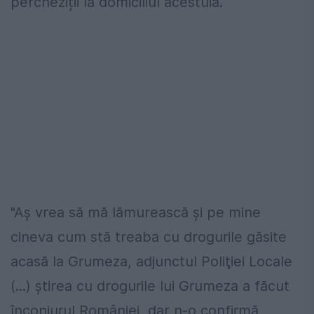
percheziții la domiciliul acestuia.
"Aş vrea să mă lămurească şi pe mine
cineva cum stă treaba cu drogurile găsite
acasă la Grumeza, adjunctul Poliţiei Locale
(...) ştirea cu drogurile lui Grumeza a făcut
înconjurul României, dar n-o confirmă