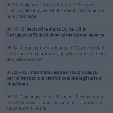
06:54
-
Eclipsa parțială de Soare din 12 august,
vizibilă și din România. Unde se vede cel mai bine și
la ce oră începe
06:45
-
Zi decisivă la Înalta Curte. Călin
Georgescu află dacă dosarul merge mai departe
06:34
-
Prognoza meteo, 6 august. Valul de căldură
se extinde. Temperaturile ating 41 de grade, urmate
de vijelii și averse t...
06:25
-
Noi informații despre criza din Ceuta.
Serviciile spaniole verifică posibile legături cu
jihadismul
06:16
-
Calendar ortodox, 6 august. Schimbarea la
față a Domnului. Ziua în care apostolii s-au convins
că Mântuitorul era fiu...