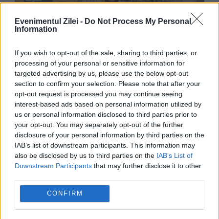
Evenimentul Zilei -
Do Not Process My Personal
Information
If you wish to opt-out of the sale, sharing to third parties, or
POLITICA
processing of your personal or sensitive information for
targeted advertising by us, please use the below opt-out
Prefectul de Timiș, acuzat că l-a menținut în
section to confirm your selection. Please note that after your
opt-out request is processed you may continue seeing
funcție pe Fritz. Piedone a depus plângere la
interest-based ads based on personal information utilized by
us or personal information disclosed to third parties prior to
DNA împotriva lui
your opt-out. You may separately opt-out of the further
disclosure of your personal information by third parties on the
IAB’s list of downstream participants. This information may
also be disclosed by us to third parties on the
IAB’s List of
Downstream Participants
that may further disclose it to other
third parties.
CONFIRM