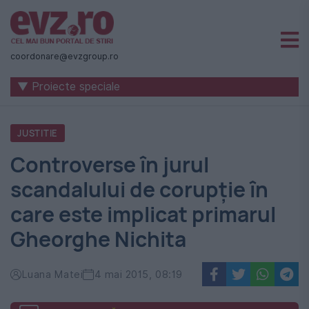
Știri
naționale
coordonare@evzgroup.ro
și
▼ Proiecte speciale
internaționale
|
JUSTITIE
România
Controverse în jurul
-
scandalului de corupție în
Evenimentul
care este implicat primarul
Zilei
Gheorghe Nichita
Luana Matei
4 mai 2015, 08:19