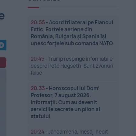
e
20:55
-
Acord trilateral pe Flancul
Estic. Forțele aeriene din
România, Bulgaria și Spania își
unesc forțele sub comanda NATO
20:45
-
Trump respinge informațiile
despre Pete Hegseth: Sunt zvonuri
false
20:33
-
Horoscopul lui Dom’
Profesor, 7 august 2026.
Informații: Cum au devenit
serviciile secrete un pilon al
statului
20:24
-
Jandarmeria, mesaj inedit