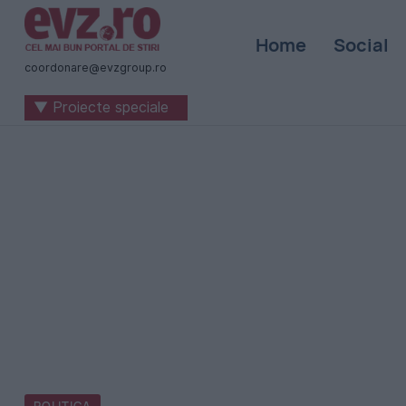
Știri
Home
Social
naționale
coordonare@evzgroup.ro
și
▼ Proiecte speciale
internaționale
|
România
-
Evenimentul
Zilei