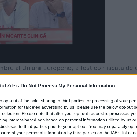
bru al Uniunii Europene, a fost confiscată de 
ai mult dacă mai este chiar lucid în ceea ce fac
l Zilei -
Do Not Process My Personal Information
l singur la Palatul Victoria şi să te joci de-a
egitimează să mai ai această demnitate, când toţ
to opt-out of the sale, sharing to third parties, or processing of your per
formation for targeted advertising by us, please use the below opt-out s
Grindeanu nu mai există? Cum sa întorci o ţară cu
r selection. Please note that after your opt-out request is processed y
eing interest-based ads based on personal information utilized by us or
 venit de acasă cu fotoliul de premier? Şi, în
disclosed to third parties prior to your opt-out. You may separately opt-
 ţară întreagă se învolburează şi se segmentea
losure of your personal information by third parties on the IAB’s list of