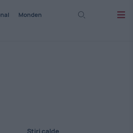
onal
Monden
Stiri calde