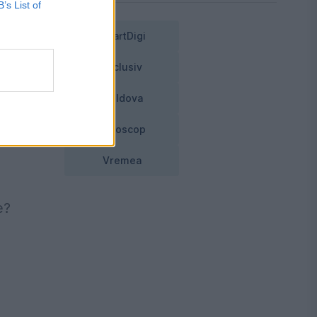
B’s List of
r
SmartDigi
Exclusiv
Moldova
Horoscop
Vremea
e?