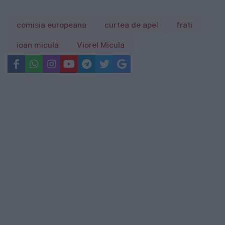
comisia europeana
curtea de apel
frati
ioan micula
Viorel Micula