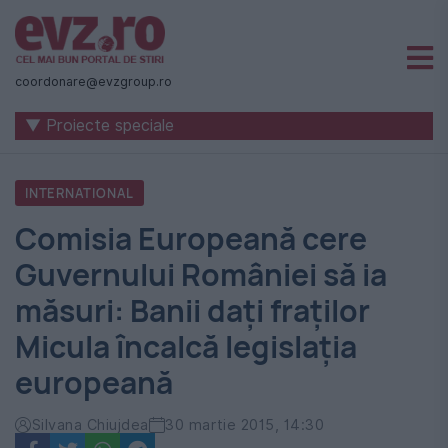
Știri
naționale
coordonare@evzgroup.ro
și
▼ Proiecte speciale
internaționale
|
INTERNATIONAL
România
Comisia Europeană cere
-
Guvernului României să ia
Evenimentul
măsuri: Banii daţi fraţilor
Zilei
Micula încalcă legislaţia
europeană
Silvana Chiujdea
30 martie 2015, 14:30