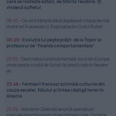
care se rostește astăzi, de Sfânta Teodora. Îți
vindecă sufletul
06:05
-
Ce se întâmplă dacă depășești viteza de mai
multe ori în aceeași zi. Explicația din Codul Rutier
00:20
-
Evoluția lui pește prăjit: de la Topor la
profesorul de ”finanțe comportamentale”
23:55
-
Destinația turistică mortală: locul din Europa
unde peste o sută de turiști își pierd viața în fiecare
an
23:46
-
Fermierii francezi schimbă culturile din
cauza secetei. Năutul și lintea câștigă teren în
Alsacia
23:39
-
Volodimir Zelenski anunță operațiuni
speciale împotriva industriei militare ruse. Ce ținte