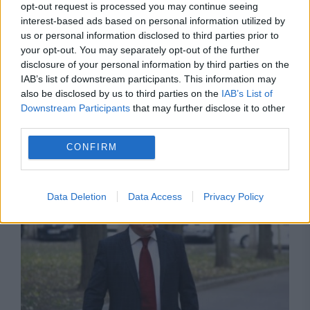
opt-out request is processed you may continue seeing
interest-based ads based on personal information utilized by
us or personal information disclosed to third parties prior to
your opt-out. You may separately opt-out of the further
disclosure of your personal information by third parties on the
IAB’s list of downstream participants. This information may
POLITICA
also be disclosed by us to third parties on the
IAB’s List of
Downstream Participants
that may further disclose it to other
Sorin Grindeanu: Parlamentul a evitat
third parties.
pierderea a 5,8 miliarde de euro din PNRR și a
CONFIRM
deblocat 16,7 miliarde din SAFE
Data Deletion
Data Access
Privacy Policy