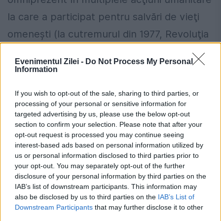
la care a participat pentru salvări de vieţi
omeneşti (la cutremurul din 1977, Revoluţia
din Decembrie 1989, inundaţii, deszăpeziri și
Evenimentul Zilei -
Do Not Process My Personal
alte activiăți sociale de voluntariat).
Information
Maestrul „ȚEAVĂ” , a fost și va rămâne
If you wish to opt-out of the sale, sharing to third parties, or
pentru noi cascadorii, omul care ne-a
processing of your personal or sensitive information for
targeted advertising by us, please use the below opt-out
modelat în arta cinematografică. Un om
section to confirm your selection. Please note that after your
opt-out request is processed you may continue seeing
modest și simplu, incontestabil. O figură a
interest-based ads based on personal information utilized by
portretului cinematografic extrem de
us or personal information disclosed to third parties prior to
your opt-out. You may separately opt-out of the further
realistă și expresivă, „ȚEAVĂ”, a fost un
disclosure of your personal information by third parties on the
IAB’s list of downstream participants. This information may
artist complet, inovativ și inventiv în
also be disclosed by us to third parties on the
IAB’s List of
aproape toate domeniile artistice de
Downstream Participants
that may further disclose it to other
third parties.