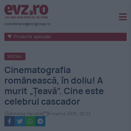
Știri
naționale
coordonare@evzgroup.ro
și
▼ Proiecte speciale
internaționale
|
SOCIAL
România
Cinematografia
-
românească, în doliu! A
Evenimentul
murit „Țeavă”. Cine este
Zilei
celebrul cascador
Antonia Hendrik
8 martie 2021, 22:22