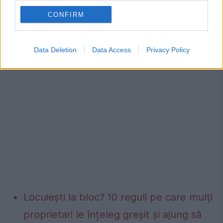
acțiune (cascador, actor, coordonator și
CONFIRM
bun profesor al mişcării scenice).
Data Deletion
Data Access
Privacy Policy
Locuiești la bloc? 10 reguli pe care mulți
proprietari le înțeleg greșit și ajung să