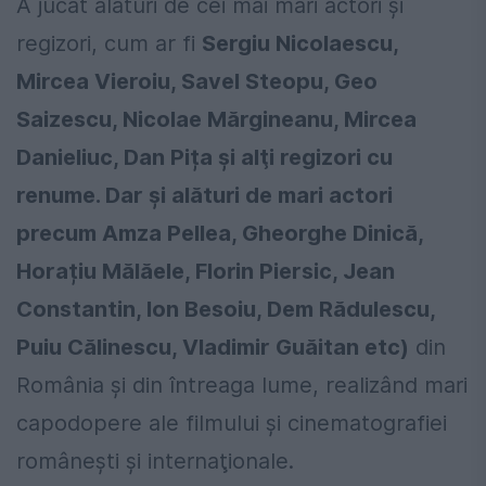
A jucat alături de cei mai mari actori și
regizori, cum ar fi
Sergiu Nicolaescu,
Mircea Vieroiu, Savel Steopu, Geo
Saizescu, Nicolae Mărgineanu, Mircea
Danieliuc, Dan Pița și alţi regizori cu
renume. Dar și alături de mari actori
precum Amza Pellea, Gheorghe Dinică,
Horațiu Mălăele, Florin Piersic, Jean
Constantin, Ion Besoiu, Dem Rădulescu,
Puiu Călinescu, Vladimir Guăitan etc)
din
România și din întreaga lume, realizând mari
capodopere ale filmului și cinematografiei
româneşti și internaţionale.