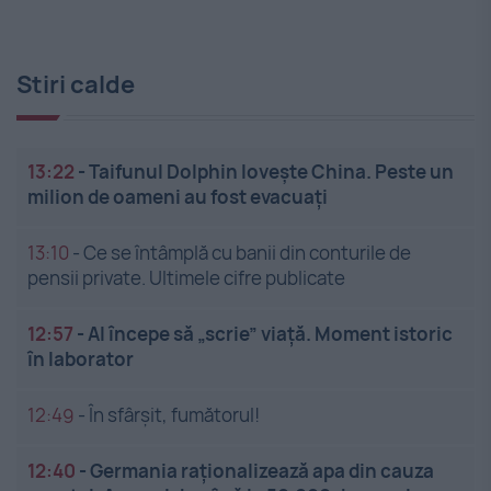
Stiri calde
13:22
-
Taifunul Dolphin lovește China. Peste un
milion de oameni au fost evacuați
13:10
-
Ce se întâmplă cu banii din conturile de
pensii private. Ultimele cifre publicate
12:57
-
AI începe să „scrie” viață. Moment istoric
în laborator
12:49
-
În sfârșit, fumătorul!
12:40
-
Germania raționalizează apa din cauza