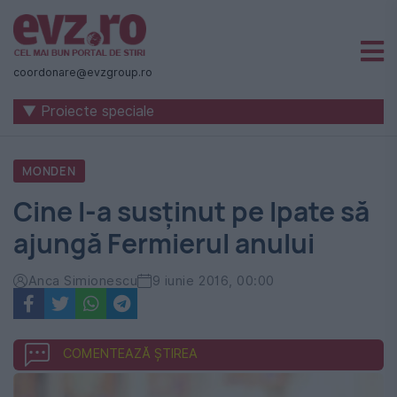
Știri
naționale
coordonare@evzgroup.ro
și
▼ Proiecte speciale
internaționale
|
MONDEN
România
Cine l-a susținut pe Ipate să
-
ajungă Fermierul anului
Evenimentul
Zilei
Anca Simionescu
9 iunie 2016, 00:00
COMENTEAZĂ ȘTIREA