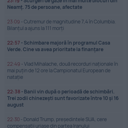
23:19
-
Scurgeri de gaze în mai multe blocuri din
Neamț. 75 de persoane, afectate
23:09
-
Cutremur de magnitudine 7,4 în Columbia.
Bilanțul a ajuns la 111 morți
22:57
-
Schimbare majoră în programul Casa
Verde. Cine va avea prioritate la finanțare
22:49
-
Vlad Mihalache, două recorduri naționale în
mai puțin de 12 ore la Campionatul European de
nataţie
22:38
-
Banii vin după o perioadă de schimbări.
Trei zodii chinezești sunt favorizate între 10 și 16
august
22:30
-
Donald Trump, președintele SUA, cere
compensații uriașe din partea Iranului