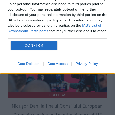
INTERNATIONAL
us or personal information disclosed to third parties prior to
your opt-out. You may separately opt-out of the further
Discuțiile pentru bugetul UE 2028–2034, într-
disclosure of your personal information by third parties on the
IAB’s list of downstream participants. This information may
o fază decisivă. Statele nu se înțeleg asupra
also be disclosed by us to third parties on the
IAB’s List of
Downstream Participants
that may further disclose it to other
dimensiunii și finanțării
third parties.
CONFIRM
Data Deletion
Data Access
Privacy Policy
POLITICA
Nicușor Dan, la finalul Consiliului European:
România susține un buget mai mare al UE