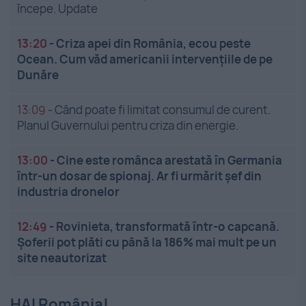
începe. Update
13:20
-
Criza apei din România, ecou peste
Ocean. Cum văd americanii intervențiile de pe
Dunăre
13:09
-
Când poate fi limitat consumul de curent.
Planul Guvernului pentru criza din energie.
13:00
-
Cine este românca arestată în Germania
într-un dosar de spionaj. Ar fi urmărit șef din
industria dronelor
12:49
-
Rovinieta, transformată într-o capcană.
Șoferii pot plăti cu până la 186% mai mult pe un
site neautorizat
HAI România!