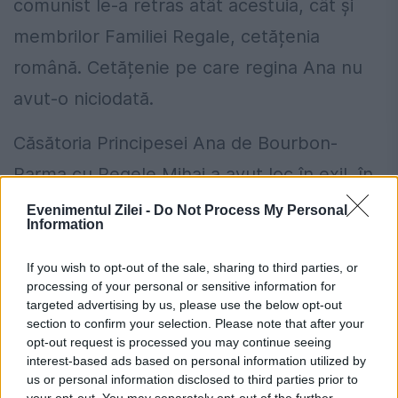
comunist le-a retras atât acestuia, cât și
membrilor Familiei Regale, cetățenia
română. Cetățenie pe care regina Ana nu
avut-o niciodată.
Căsătoria Principesei Ana de Bourbon-
Parma cu Regele Mihai a avut loc în exil, în
iunie 1948, la Atena. Fiind de religie catolică,
Evenimentul Zilei -
Do Not Process My Personal
Information
Principesa Ana avea nevoie de o dispensă
papală pentru a se căsători cu regele
If you wish to opt-out of the sale, sharing to third parties, or
processing of your personal or sensitive information for
României, care era creștin-ortodox. În acel
targeted advertising by us, please use the below opt-out
section to confirm your selection. Please note that after your
moment o astfel de dispensă era luată în
opt-out request is processed you may continue seeing
considerație numai dacă soțul/ soția non-
interest-based ads based on personal information utilized by
us or personal information disclosed to third parties prior to
romano-catolic ar fi îngăduit ca eventualii
your opt-out. You may separately opt-out of the further