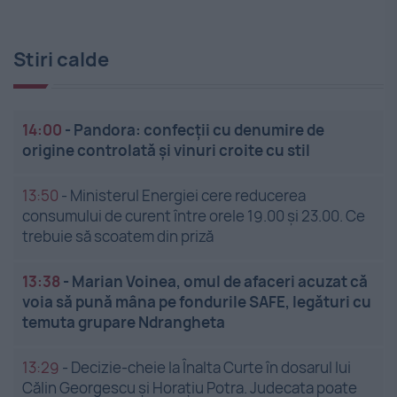
Stiri calde
14:00
-
Pandora: confecții cu denumire de
origine controlată și vinuri croite cu stil
13:50
-
Ministerul Energiei cere reducerea
consumului de curent între orele 19.00 și 23.00. Ce
trebuie să scoatem din priză
13:38
-
Marian Voinea, omul de afaceri acuzat că
voia să pună mâna pe fondurile SAFE, legături cu
temuta grupare Ndrangheta
13:29
-
Decizie-cheie la Înalta Curte în dosarul lui
Călin Georgescu și Horațiu Potra. Judecata poate