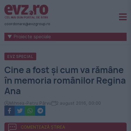
Știri
naționale
coordonare@evzgroup.ro
și
▼ Proiecte speciale
internaționale
|
EVZ SPECIAL
România
Cine a fost și cum va rămâne
-
în memoria românilor Regina
Evenimentul
Ana
Zilei
Mihnea-Petru Pârvu
2 august 2016, 00:00
COMENTEAZĂ ȘTIREA