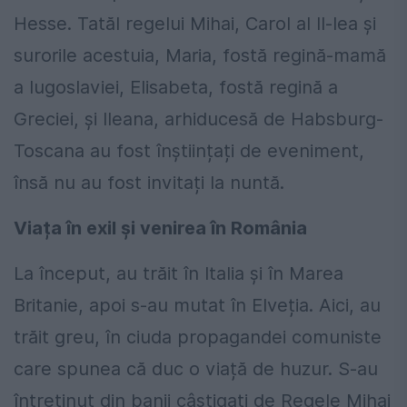
Hesse. Tatăl regelui Mihai, Carol al II-lea și
surorile acestuia, Maria, fostă regină-mamă
a Iugoslaviei, Elisabeta, fostă regină a
Greciei, și Ileana, arhiducesă de Habsburg-
Toscana au fost înștiințați de eveniment,
însă nu au fost invitați la nuntă.
Viața în exil și venirea în România
La început, au trăit în Italia și în Marea
Britanie, apoi s-au mutat în Elveția. Aici, au
trăit greu, în ciuda propagandei comuniste
care spunea că duc o viață de huzur. S-au
întreținut din banii câștigați de Regele Mihai