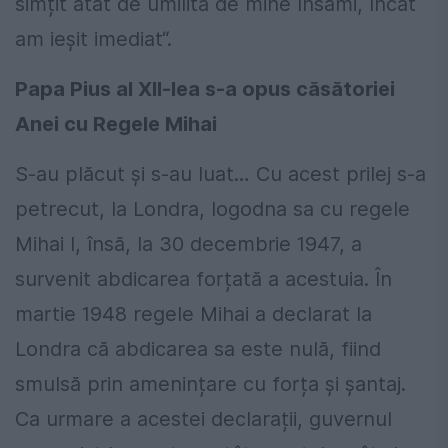
simțit atât de umilită de mine însămi, încât
am ieșit imediat“.
Papa Pius al XII-lea s-a opus căsătoriei
Anei cu Regele Mihai
S-au plăcut și s-au luat… Cu acest prilej s-a
petrecut, la Londra, logodna sa cu regele
Mihai I, însă, la 30 decembrie 1947, a
survenit abdicarea forțată a acestuia. În
martie 1948 regele Mihai a declarat la
Londra că abdicarea sa este nulă, fiind
smulsă prin amenințare cu forța și șantaj.
Ca urmare a acestei declarații, guvernul