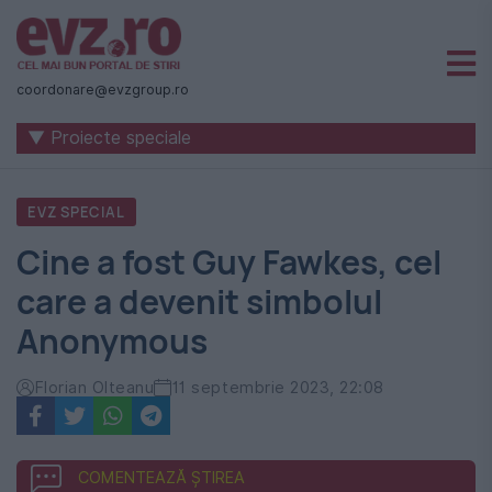
Știri
naționale
coordonare@evzgroup.ro
și
▼ Proiecte speciale
internaționale
|
EVZ SPECIAL
România
Cine a fost Guy Fawkes, cel
-
care a devenit simbolul
Evenimentul
Anonymous
Zilei
Florian Olteanu
11 septembrie 2023, 22:08
COMENTEAZĂ ȘTIREA