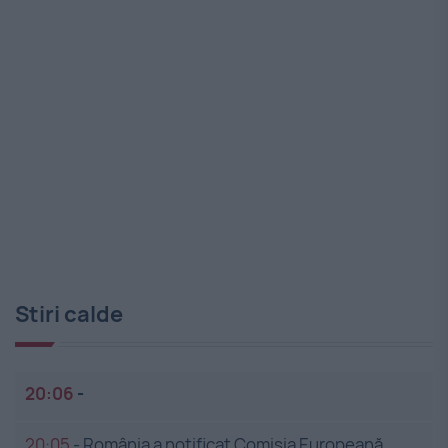
Stiri calde
20:06
-
20:05
-
România a notificat Comisia Europeană