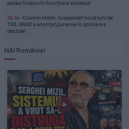
putea fi repus în funcțiune sistemul
19:14
-
Cosmin Matei, suspendat nouă luni de
TAS. ANAD a anunțat punerea în aplicare a
deciziei
HAI România!