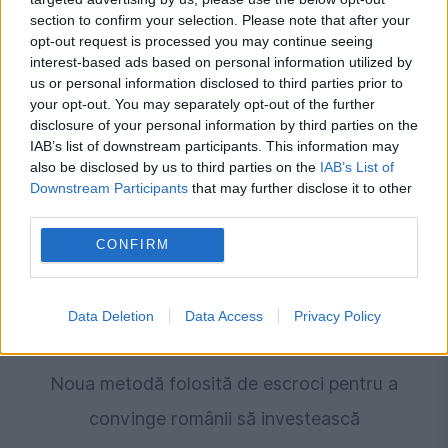
section to confirm your selection. Please note that after your
opt-out request is processed you may continue seeing
interest-based ads based on personal information utilized by
Recomandările noastre
us or personal information disclosed to third parties prior to
your opt-out. You may separately opt-out of the further
disclosure of your personal information by third parties on the
IAB’s list of downstream participants. This information may
also be disclosed by us to third parties on the
IAB’s List of
Downstream Participants
that may further disclose it to other
third parties.
CONFIRM
Data Deletion
Data Access
Privacy Policy
ECONOMIE
Noua metodă folosită de escroci pentru a
convinge românii să investească