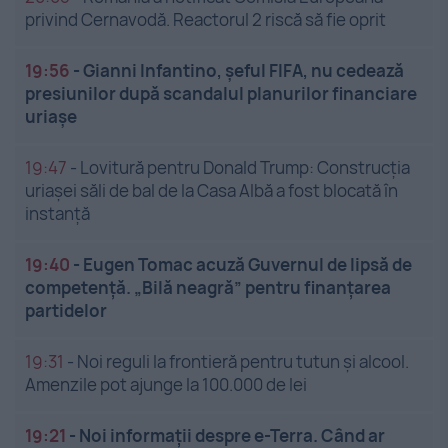
privind Cernavodă. Reactorul 2 riscă să fie oprit
19:56
-
Gianni Infantino, șeful FIFA, nu cedează
presiunilor după scandalul planurilor financiare
uriașe
19:47
-
Lovitură pentru Donald Trump: Construcția
uriașei săli de bal de la Casa Albă a fost blocată în
instanță
19:40
-
Eugen Tomac acuză Guvernul de lipsă de
competență. „Bilă neagră” pentru finanțarea
partidelor
19:31
-
Noi reguli la frontieră pentru tutun și alcool.
Amenzile pot ajunge la 100.000 de lei
19:21
-
Noi informații despre e-Terra. Când ar