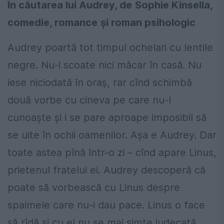
În căutarea lui Audrey
, de
Sophie Kinsella,
comedie, romance
ş
i roman psihologic
Audrey poartă tot timpul ochelari cu lentile
negre. Nu-i scoate nici măcar în casă. Nu
iese niciodată în oraş, rar cînd schimbă
două vorbe cu cineva pe care nu-l
cunoaşte şi i se pare aproape imposibil să
se uite în ochii oamenilor. Aşa e Audrey. Dar
toate astea pînă într-o zi – cînd apare Linus,
prietenul fratelui ei. Audrey descoperă că
poate să vorbească cu Linus despre
spaimele care nu-i dau pace. Linus o face
să rîdă şi cu el nu se mai simte judecată