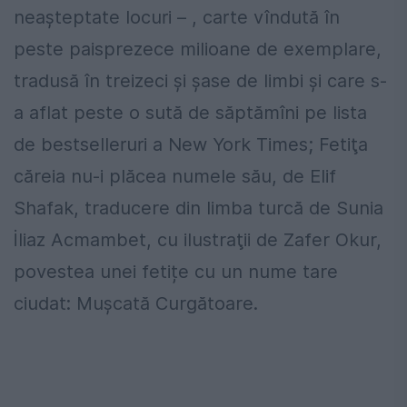
neaşteptate locuri – , carte vîndută în
peste paisprezece milioane de exemplare,
tradusă în treizeci şi şase de limbi și care s-
a aflat peste o sută de săptămîni pe lista
de bestselleruri a New York Times; Fetiţa
căreia nu-i plăcea numele său, de Elif
Shafak, traducere din limba turcă de Sunia
İliaz Acmambet, cu ilustraţii de Zafer Okur,
povestea unei fetițe cu un nume tare
ciudat: Mușcată Curgătoare.