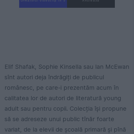
Următorul videoclip în 3
Anulează
Elif Shafak, Sophie Kinsella sau Ian McEwan
sînt autori deja îndrăgiți de publicul
românesc, pe care-i prezentăm acum în
calitatea lor de autori de literatură young
adult sau pentru copii. Colecția își propune
să se adreseze unui public tînăr foarte
variat, de la elevii de școală primară și pînă