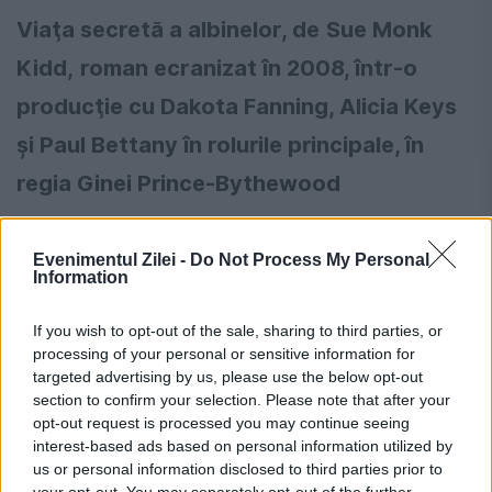
Viaţa secretă a albinelor
, de
Sue Monk
Kidd,
r
oman ecranizat în 2008, într-o
producţie cu Dakota Fanning, Alicia Keys
şi Paul Bettany în rolurile principale, în
regia Ginei Prince-Bythewood
Lily Owens are paisprezece ani şi o singură
Evenimentul Zilei -
Do Not Process My Personal
prietenă de cînd mama ei nu mai e: o
Information
servitoare de culoare doldora de idei
If you wish to opt-out of the sale, sharing to third parties, or
trăsnite, Rosaleen. Să fii afro-american în
processing of your personal or sensitive information for
targeted advertising by us, please use the below opt-out
Carolina de Sud a anilor 1960 nu-i deloc
section to confirm your selection. Please note that after your
opt-out request is processed you may continue seeing
uşor, aşa că, în ziua în care Rosaleen nu mai
interest-based ads based on personal information utilized by
poate răbda şi îi insultă pe cîţiva rasişti
us or personal information disclosed to third parties prior to
your opt-out. You may separately opt-out of the further