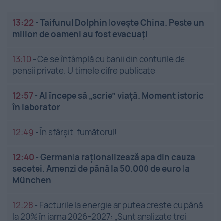
13:22
-
Taifunul Dolphin lovește China. Peste un
milion de oameni au fost evacuați
13:10
-
Ce se întâmplă cu banii din conturile de
pensii private. Ultimele cifre publicate
12:57
-
AI începe să „scrie” viață. Moment istoric
în laborator
12:49
-
În sfârșit, fumătorul!
12:40
-
Germania raționalizează apa din cauza
secetei. Amenzi de până la 50.000 de euro la
München
12:28
-
Facturile la energie ar putea crește cu până
la 20% în iarna 2026-2027: „Sunt analizate trei