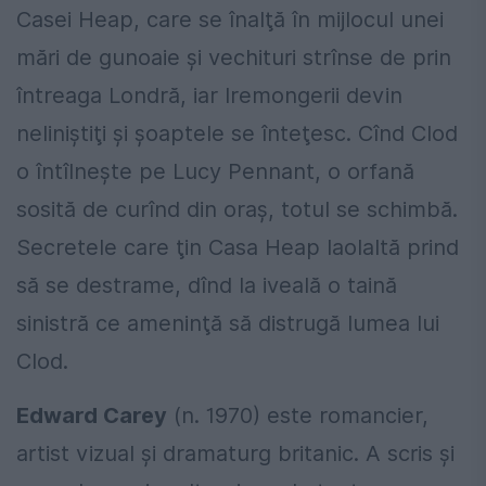
Casei Heap, care se înalţă în mijlocul unei
mări de gunoaie şi vechituri strînse de prin
întreaga Londră, iar Iremongerii devin
neliniştiţi şi şoaptele se înteţesc. Cînd Clod
o întîlneşte pe Lucy Pennant, o orfană
sosită de curînd din oraş, totul se schimbă.
Secretele care ţin Casa Heap laolaltă prind
să se destrame, dînd la iveală o taină
sinistră ce ameninţă să distrugă lumea lui
Clod.
Edward Carey
(n. 1970) este romancier,
artist vizual şi dramaturg britanic. A scris şi