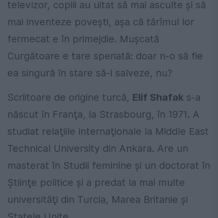
televizor, copiii au uitat să mai asculte şi să
mai inventeze poveşti, aşa că tărîmul lor
fermecat e în primejdie. Muşcată
Curgătoare e tare speriată: doar n-o să fie
ea singură în stare să-l salveze, nu?
Scriitoare de origine turcă,
Elif Shafak
s-a
născut în Franţa, la Strasbourg, în 1971. A
studiat relaţiile internaţionale la Middle East
Technical University din Ankara. Are un
masterat în Studii feminine şi un doctorat în
Ştiinţe politice şi a predat la mai multe
universităţi din Turcia, Marea Britanie şi
Statele Unite.