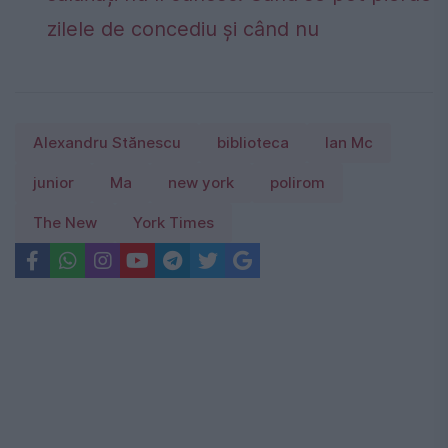
zilele de concediu și când nu
Alexandru Stănescu
biblioteca
Ian Mc
junior
Ma
new york
polirom
The New
York Times