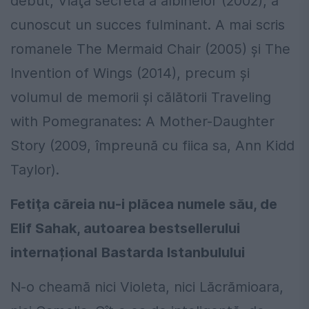
debut, Viaţa secretă a albinelor (2002), a
cunoscut un succes fulminant. A mai scris
romanele The Mermaid Chair (2005) şi The
Invention of Wings (2014), precum şi
volumul de memorii şi călătorii Traveling
with Pomegranates: A Mother-Daughter
Story (2009, împreună cu fiica sa, Ann Kidd
Taylor).
Fetiţa căreia nu-i plăcea numele său
, de
Elif Sahak, autoarea bestsellerului
internațional
Bastarda Istanbulului
N-o cheamă nici Violeta, nici Lăcrămioara,