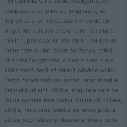
nici Camelia. Cît e ea de inteligentă, de
curajoasă şi de plină de imaginaţie, se
împiedică şi se întristează mereu de un
singur lucru: numele său, care nu-i place
nici în ruptul capului. Părinţii ei i-au dat un
nume tare ciudat: Sakız Sardunya, adică
Muşcată Curgătoare, o floare care n-are
altă treabă decît să atragă păsările colibri.
Fetiţa nu are fraţi sau surori, iar prietenii ei
cei mai buni sînt cărţile, singurele care nu
rîd de numele ăsta curios. Numai că nici ele,
cărţile, nu-s prea fericite pe lume: printre
atîtea jocuri video şi desene animate de la