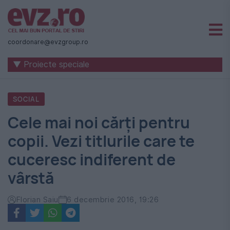
Știri
naționale
coordonare@evzgroup.ro
și
▼ Proiecte speciale
internaționale
|
SOCIAL
România
Cele mai noi cărți pentru
-
copii. Vezi titlurile care te
Evenimentul
cuceresc indiferent de
Zilei
vârstă
Florian Saiu
6 decembrie 2016, 19:26