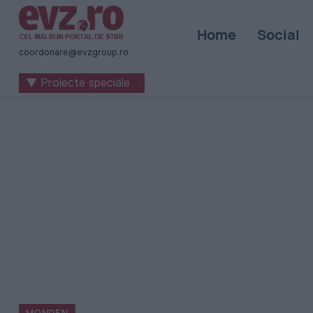
Știri
Home
Social
naționale
coordonare@evzgroup.ro
și
▼ Proiecte speciale
internaționale
|
România
-
Evenimentul
Zilei