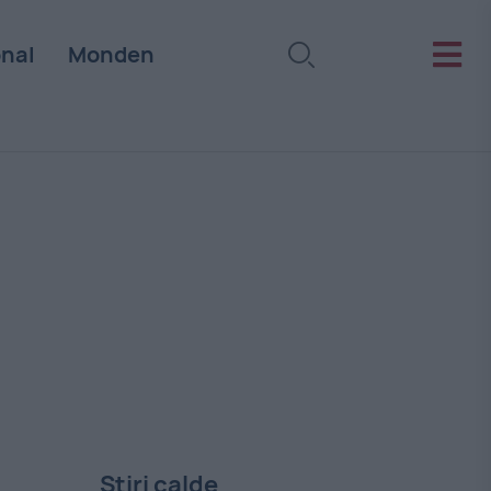
onal
Monden
Stiri calde