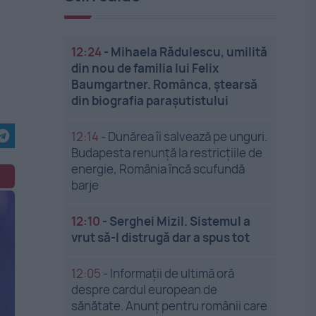
12:24
-
Mihaela Rădulescu, umilită
din nou de familia lui Felix
Baumgartner. Românca, ștearsă
din biografia parașutistului
12:14
-
Dunărea îi salvează pe unguri.
Budapesta renunță la restricțiile de
energie, România încă scufundă
barje
12:10
-
Serghei Mizil. Sistemul a
vrut să-l distrugă dar a spus tot
12:05
-
Informații de ultimă oră
despre cardul european de
sănătate. Anunț pentru românii care