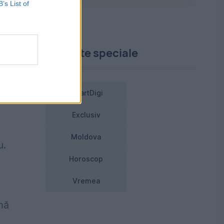
B’s List of
le
Proiecte speciale
SmartDigi
Exclusiv
Moldova
u.
Horoscop
Vremea
mă