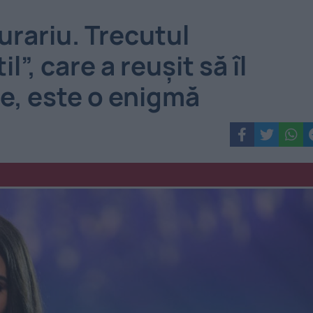
urariu. Trecutul
l”, care a reușit să îl
e, este o enigmă