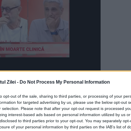
ingul pentru emisiunea „
Bravo, ai stil
”, doar 10 a
l Zilei -
Do Not Process My Personal Information
sunt analizate atent și jurizare de către Mauric
to opt-out of the sale, sharing to third parties, or processing of your per
bagiu.
formation for targeted advertising by us, please use the below opt-out s
r selection. Please note that after your opt-out request is processed y
ariu, o tânără de 24 de ani care a reușit să se
eing interest-based ads based on personal information utilized by us or
disclosed to third parties prior to your opt-out. You may separately opt-
zon „Bravo, ai stil”. Ea vine de la Timișoara și s
losure of your personal information by third parties on the IAB’s list of