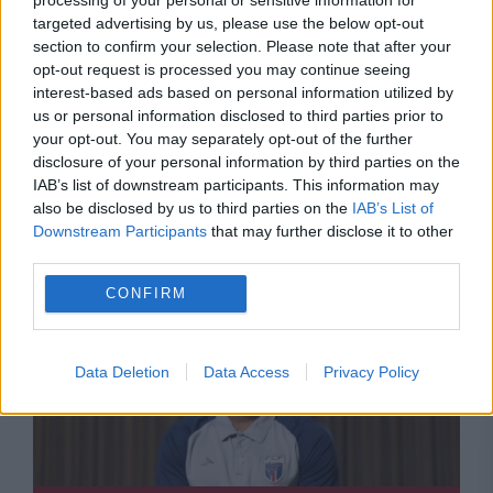
targeted advertising by us, please use the below opt-out
section to confirm your selection. Please note that after your
opt-out request is processed you may continue seeing
interest-based ads based on personal information utilized by
us or personal information disclosed to third parties prior to
your opt-out. You may separately opt-out of the further
JUSTITIE
disclosure of your personal information by third parties on the
IAB’s list of downstream participants. This information may
Frații Tate se cred musafirii DIICOT: „E un
also be disclosed by us to third parties on the
IAB’s List of
privilegiu să fii invitat aici”
Downstream Participants
that may further disclose it to other
third parties.
CONFIRM
Data Deletion
Data Access
Privacy Policy