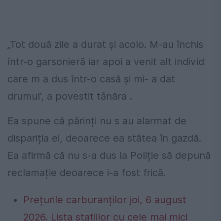
„Tot două zile a durat și acolo. M-au închis
într-o garsonieră iar apoi a venit alt individ
care m a dus într-o casă și mi- a dat
drumul', a povestit tânăra .
Ea spune că părinți nu s au alarmat de
dispariția ei, deoarece ea stătea în gazdă.
Ea afirmă că nu s-a dus la Poliție să depună
reclamație deoarece i-a fost frică.
Prețurile carburanților joi, 6 august
2026. Lista stațiilor cu cele mai mici