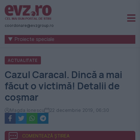
Știri
naționale
coordonare@evzgroup.ro
și
▼ Proiecte speciale
internaționale
|
ACTUALITATE
România
Cazul Caracal. Dincă a mai
-
făcut o victimă! Detalii de
Evenimentul
coșmar
Zilei
Magda Ionescu
22 decembrie 2019, 06:30
COMENTEAZĂ ȘTIREA