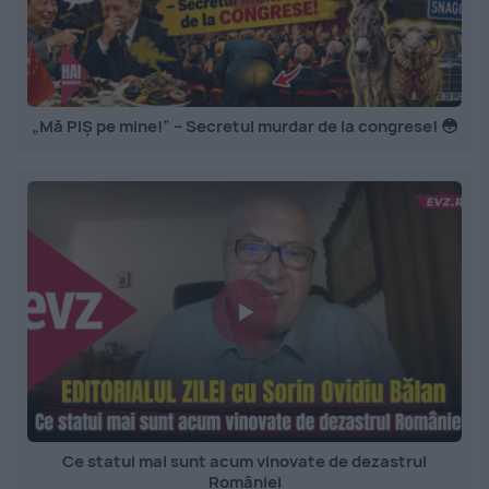
„Mă PIȘ pe mine!” – Secretul murdar de la congrese! 😳
Ce statui mai sunt acum vinovate de dezastrul
României