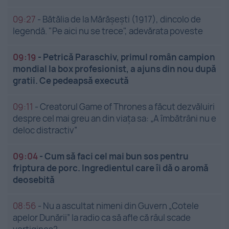
09:27
-
Bătălia de la Mărășești (1917), dincolo de
legendă. "Pe aici nu se trece", adevărata poveste
09:19
-
Petrică Paraschiv, primul român campion
mondial la box profesionist, a ajuns din nou după
gratii. Ce pedeapsă execută
09:11
-
Creatorul Game of Thrones a făcut dezvăluiri
despre cel mai greu an din viața sa: „A îmbătrâni nu e
deloc distractiv”
09:04
-
Cum să faci cel mai bun sos pentru
friptura de porc. Ingredientul care îi dă o aromă
deosebită
08:56
-
Nu a ascultat nimeni din Guvern „Cotele
apelor Dunării” la radio ca să afle că râul scade