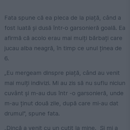
Fata spune că ea pleca de la piață, când a
fost luată și dusă într-o garsonieră goală. Ea
afirmă că acolo erau mai mulți bărbați care
jucau alba neagră, în timp ce unul ținea de
6.
„Eu mergeam dinspre piață, când au venit
mai mulți indivizi. Mi au zis să nu suflu niciun
cuvânt și m-au dus într -o garsonieră, unde
m-au ținut două zile, după care mi-au dat
drumul", spune fata.
„Dincă a venit cu un cuțit la mine. Și mi a