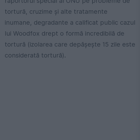
raportorul special al ONU pe probleme de
tortură, cruzime şi alte tratamente
inumane, degradante a calificat public cazul
lui Woodfox drept o formă incredibilă de
tortură (izolarea care depăşeşte 15 zile este
considerată tortură).