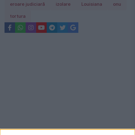
eroare judiciară
izolare
Louisiana
onu
tortura