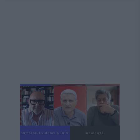
Următorul videoclip în 4
Anulează