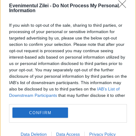
Recomandările noastre
Evenimentul Zilei -
Do Not Process My Personal
Information
If you wish to opt-out of the sale, sharing to third parties, or
processing of your personal or sensitive information for
targeted advertising by us, please use the below opt-out
section to confirm your selection. Please note that after your
opt-out request is processed you may continue seeing
interest-based ads based on personal information utilized by
us or personal information disclosed to third parties prior to
your opt-out. You may separately opt-out of the further
disclosure of your personal information by third parties on the
OPINII EVZ
IAB’s list of downstream participants. This information may
also be disclosed by us to third parties on the
IAB’s List of
Turnul Babel la 80 de ani: ONU, pariul
Downstream Participants
that may further disclose it to other
third parties.
Infantino și eroziunea arhitecturii multilaterale
CONFIRM
Data Deletion
Data Access
Privacy Policy