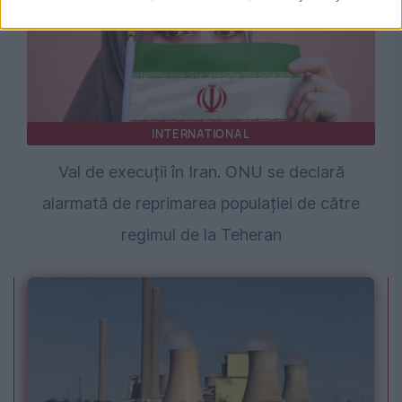
INTERNATIONAL
Val de execuții în Iran. ONU se declară
alarmată de reprimarea populației de către
regimul de la Teheran