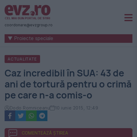
Știri
naționale
coordonare@evzgroup.ro
și
▼ Proiecte speciale
internaționale
|
ACTUALITATE
România
Caz incredibil în SUA: 43 de
-
ani de tortură pentru o crimă
Evenimentul
pe care n-a comis-o
Zilei
Dodo Romniceanu
10 iunie 2015, 12:49
COMENTEAZĂ ȘTIREA