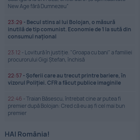
New Age fără Dumnezeu”
23:29
-
Becul stins al lui Bolojan, o măsură
inutilă de tip comunist. Economie de 1 la sută din
consumul național
23:12
-
Lovitură în justiție. "Groapa cu bani" a familiei
procurorului Gigi Ștefan, închisă
22:57
-
Șoferii care au trecut printre bariere, în
vizorul Poliției. CFR a făcut publice imaginile
22:46
-
Traian Băsescu, întrebat cine ar putea fi
premier după Bolojan: Cred că eu aș fi cel mai bun
premier
HAI România!