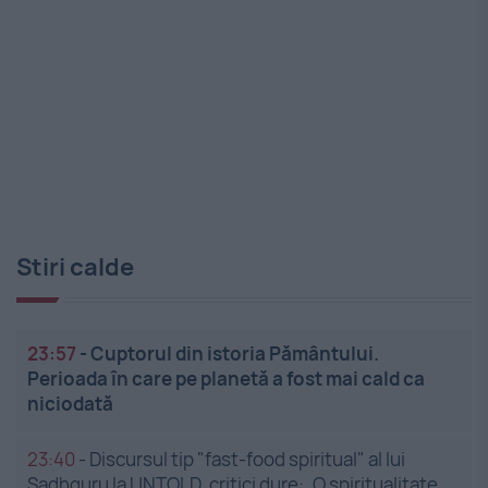
Stiri calde
23:57
-
Cuptorul din istoria Pământului.
Perioada în care pe planetă a fost mai cald ca
niciodată
23:40
-
Discursul tip "fast-food spiritual" al lui
Sadhguru la UNTOLD, critici dure: „O spiritualitate