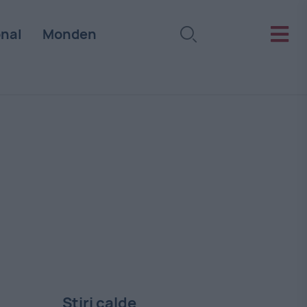
onal
Monden
Stiri calde