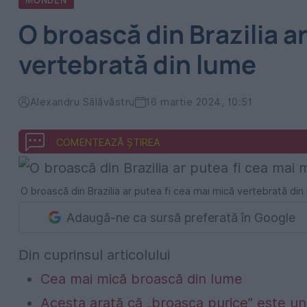
MONDEN
O broască din Brazilia a
vertebrată din lume
Alexandru Sălăvăstru
16 martie 2024, 10:51
COMENTEAZĂ ȘTIREA
O broască din Brazilia ar putea fi cea mai mică vertebrată di
Adaugă-ne ca sursă preferată în Google
Din cuprinsul articolului
Cea mai mică broască din lume
Acesta arată că „broasca purice” este un 