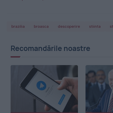
brazilia
broasca
descoperire
stiinta
s
Recomandările noastre