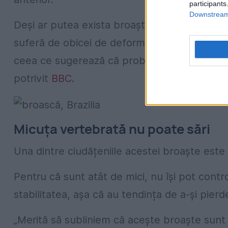
participants
Downstream 
Deși ar putea exista broaște și mai mici, cerce
suferă de obicei de deformări, cum ar fi mai
ceea ce sugerează că probabil nu ar putea su
potrivit
BBC
.
Micuța vertebrată nu poate sări
Una dintre ciudățeniile acestei broaște este c
Pentru că sunt atât de mici, nu își pot contr
stabilitatea, așa că au tendința de a-și pierd
„Merită să subliniem că acește broaște sunt