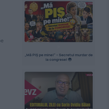
pe
„Mă PIȘ pe mine!” – Secretul murdar de
la congrese! 😳