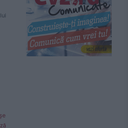
lui
așe
ază