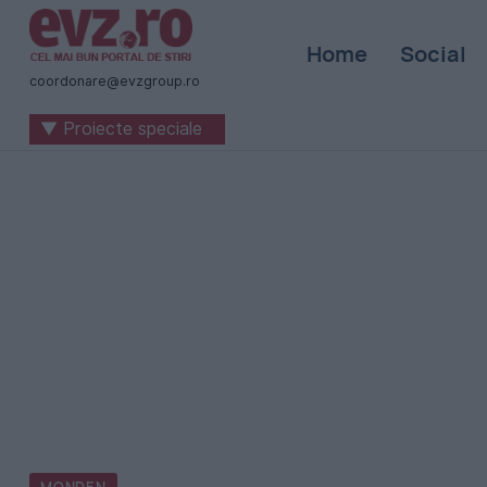
Știri
Home
Social
naționale
coordonare@evzgroup.ro
și
▼ Proiecte speciale
internaționale
|
România
-
Evenimentul
Zilei