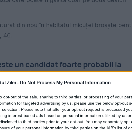
că care poate fi găsită doar pe două dealuri
nturat din nou în habitatul micuței broaște pent
 46.
ste un candidat foarte probabil la
din lume"
l Zilei -
Do Not Process My Personal Information
turitatea sexuală. Ei au descoperit că
masculii
ele erau mai mari, cu puțin peste 8 mm.
to opt-out of the sale, sharing to third parties, or processing of your per
formation for targeted advertising by us, please use the below opt-out s
r selection. Please note that after your opt-out request is processed y
ar adult măsurat în timpul cercetării avea doar
eing interest-based ads based on personal information utilized by us or
ic decât cea mai mică broască observată
disclosed to third parties prior to your opt-out. You may separately opt-
losure of your personal information by third parties on the IAB’s list of