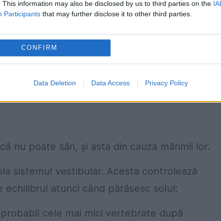
. This information may also be disclosed by us to third parties on the
IA
Participants
that may further disclose it to other third parties.
tătorii subliniază faptul că cei mai mici indivizi
 puține degete sau lipsa completă a urechilor,
CONFIRM
praviețui dacă ar fi de dimensiuni și mai redus
Data Deletion
Data Access
Privacy Policy
ă nu poate sări, și asta din cauza mărimii lor.
ola sistemul vestibular. Acesta controlează
e echilibrul atunci când părăsesc solul:
 probabil cele mai mici vertebrate după