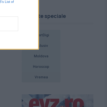
B’s List of
Proiecte speciale
e,
SmartDigi
Exclusiv
Moldova
Horoscop
Vremea