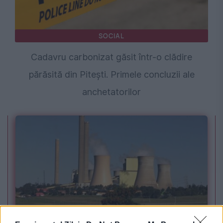
SOCIAL
Cadavru carbonizat găsit într-o clădire
părăsită din Pitești. Primele concluzii ale
anchetatorilor
POLITICA