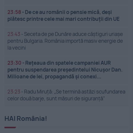
23:58
-
De ce au românii o pensie mică, deși
plătesc printre cele mai mari contribuții din UE
23:43
-
Seceta de pe Dunăre aduce câștiguri uriașe
pentru Bulgaria. România importă masiv energie de
la vecini
23:30
-
Rețeaua din spatele campaniei AUR
pentru suspendarea președintelui Nicușor Dan.
Milioane de lei, propagandă și conexi...
23:23
-
Radu Miruță: „Se termină astăzi scufundarea
celor două barje, sunt măsuri de siguranţă”
HAI România!