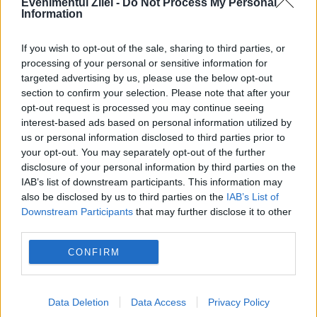
Evenimentul Zilei -
Do Not Process My Personal
Information
PSD cere activarea mecanismului european
de urgență pentru energie și susține
If you wish to opt-out of the sale, sharing to third parties, or
processing of your personal or sensitive information for
menținerea centralelor pe cărbune. Critici la
targeted advertising by us, please use the below opt-out
adresa lui Bolojan
section to confirm your selection. Please note that after your
opt-out request is processed you may continue seeing
interest-based ads based on personal information utilized by
us or personal information disclosed to third parties prior to
your opt-out. You may separately opt-out of the further
disclosure of your personal information by third parties on the
IAB’s list of downstream participants. This information may
also be disclosed by us to third parties on the
IAB’s List of
Downstream Participants
that may further disclose it to other
third parties.
CONFIRM
SOCIAL
Arde Palatul Vrăjitoarelor. Flăcări violente în
Data Deletion
Data Access
Privacy Policy