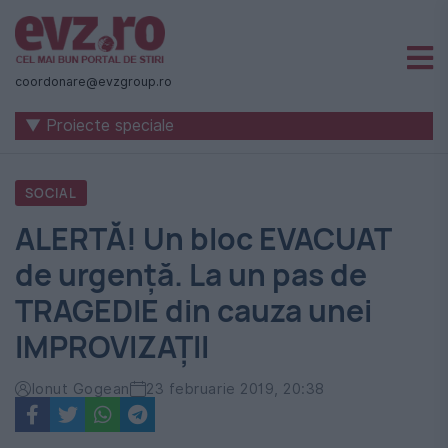
Știri
naționale
coordonare@evzgroup.ro
și
▼ Proiecte speciale
internaționale
|
SOCIAL
România
ALERTĂ! Un bloc EVACUAT
-
de urgență. La un pas de
Evenimentul
TRAGEDIE din cauza unei
Zilei
IMPROVIZAȚII
Ionut Gogean
23 februarie 2019, 20:38