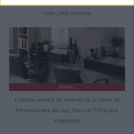
Sectorul 1, la imobilul unde locuiește Roxana
Lider, zisă Vanessa
SOCIAL
Explozie urmată de incendiu la un salon de
înfrumusețare din Iași. Focul ar fi fost pus
intenționat